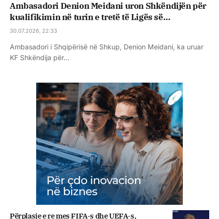
Ambasadori Denion Meidani uron Shkëndijën për
kualifikimin në turin e tretë të Ligës së
Konferencës
30.07.2026, 22:33
Ambasadori i Shqipërisë në Shkup, Denion Meidani, ka uruar
KF Shkëndija për…
Përplasje e re mes FIFA-s dhe UEFA-s,