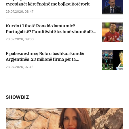
evropianët kërcënojnë me bojkot Botërorit
29.07.2026, 08:47
Kur do t’i thotë Ronaldo lamtumirë
Portugalisë? Fundi është tashmë shumë afër,
dihet data
23.07.2026, 09:00
E pabesueshme/ Bota u bashkua kundër
Argjentinës, 23 milionë firma për ta
përjashtuar nga Kupa e Botës!
23.07.2026, 07:42
SHOWBIZ