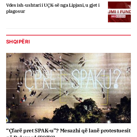
Vdes ish-ushtari i UÇK-së nga Lipjani, u gjet i
plagosur
SHQIPËRI
“Çfarë pret SPAK-u”? Mesazhi që lanë protestuesit