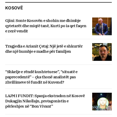
KOSOVË
Gjini: Sonte Kosovën e shohin me dhimbje
qytetarët dhe miqtë tanë, Kurti po ia qet faqen
e zezë vendit
Tragjedia e Arianit Çetaj: Një jetë e shkurtër
dhe një humbje e madhe për familjen
“Shkelje e rëndë kushtetuese”, “situatë e
paprecedentë” – çka thonë analistët pas
zhvillimeve të fundit në Kuvend?
LAJM I FUNDIT: Spanja ekstradon në Kosovë
Dukagjin Nikollajn, protagonistin e
përleshjes në “Bon Vivant”