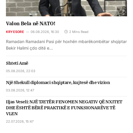
Valon Bela në NATO!
KRYESORE
06.08.2026, 16:30
2 Mins Read
Ramadan Ramadani Pasi për hoxhën mbarëkombëtar shqiptar
Bekir Halimi çdo ditë e…
Shteti Amë
05.08.2026, 22:03
Një Shekull diplomaci shqiptare, kujtesë dhe vizion
03.08.2026, 12:47
Iljas Veseli: NJË TJETËR FENOMEN NEGATIV QË NXITET
DHE ËSHTË BËRË PRAKTIKË E FUNKSIONARËVE TË
VLEN
22.07.2026, 15:47