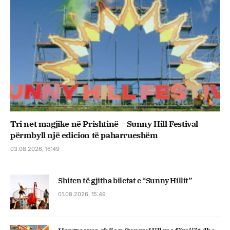
Tri net magjike në Prishtinë – Sunny Hill Festival
përmbyll një edicion të paharrueshëm
03.08.2026, 16:49
Shiten të gjitha biletat e “Sunny Hillit”
01.08.2026, 15:49