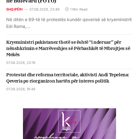
në Bulevard (FOTO)
SHQIPËRI
07.08.2026, 23:49
1 Min Read
Në ditën e 69-të të protestës kundër qeverisë së kryeministrit
Edi Rama,…
Kryeministri pakistanez thotë se është “i nderuar” për
nënshkrimin e Marrëveshjes së Përbashkët të Mbrojtjes së
Mekës
07.08.2026, 20:19
Protestat dhe reforma territoriale, aktivisti Andi Tepelena:
Qeveria po riorganizon hartën për interes politik
07.08.2026, 19:49