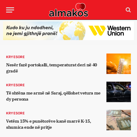
KRYESORE
Nesër fazë portokalli, temperaturat deri në 40
gradë
KRYESORE
Të shtëna me armë në Saraj, qëllohet vetura me
dy persona
KRYESORE
Vetëm 15% e punëtorëve kanë marrë K-15,
shumica ende në pritje