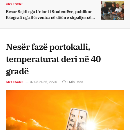
KRYESORE
Besar Sejdi nga Unioni i Studentëve, publikon
fotografi nga Bërvenica në ditën e shpalljes së
zgjedhjeve lokale
Nesër fazë portokalli,
temperaturat deri në 40
gradë
KRYESORE
07.08.2026, 22:19
1 Min Read