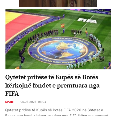
Qytetet pritëse të Kupës së Botës
kërkojnë fondet e premtuara nga
FIFA
SPORT
05.08.2026, 08:04
Qytetet pritëse të Kupës së Botës FIFA 2026 në Shtetet e
Bashkuara kanë kërkuar sqarime nga FIFA lidhur me pagesat