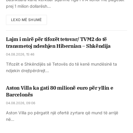
prej 1 milion dollarësh…
LEXO MË SHUMË
Lajm i mirë për tifozët tetovar/ TVM2 do të
transmetoj ndeshjen Hibernian – Shkëndija
04.08.2026, 15:46
Tifozët e Shkëndijës së Tetovës do të kenë mundësinë ta
ndjekin drejtpërdrejt…
Aston Villa ka gati 80 milionë euro për yllin e
Barcelonës
04.08.2026, 09:06
Aston Villa po përgatit një ofertë zyrtare që mund të arrijë
në…