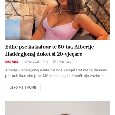
Edhe pse ka kaluar të 50-tat, Alberije
Hadërgjonaj duket si 20-vjeçare
SHOWBIZ
07.08.2026, 17:49
1 Min Read
Alberije Hadërgjonaj është një nga këngëtaret me të dashura
për publikun shqiptar. Më zërin e saj të ëmbël, ajo vazhdon…
LEXO MË SHUMË