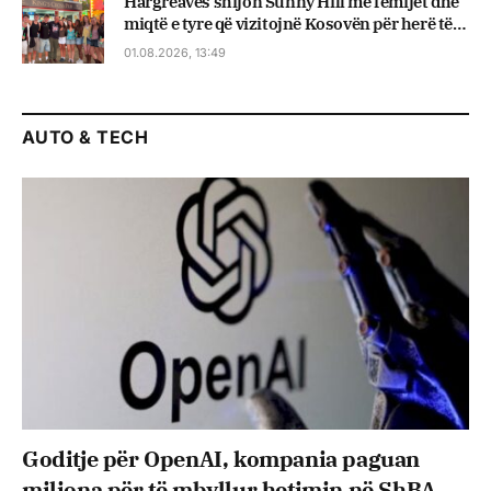
Hargreaves shijon Sunny Hill me fëmijët dhe
miqtë e tyre që vizitojnë Kosovën për herë të
parë
01.08.2026, 13:49
AUTO & TECH
Goditje për OpenAI, kompania paguan
miliona për të mbyllur hetimin në ShBA