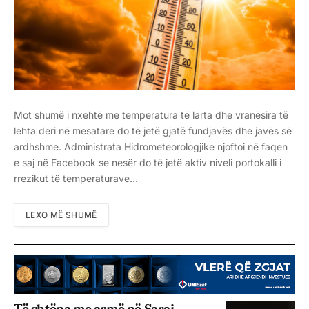
Mot shumë i nxehtë me temperatura të larta dhe vranësira të
lehta deri në mesatare do të jetë gjatë fundjavës dhe javës së
ardhshme. Administrata Hidrometeorologjike njoftoi në faqen
e saj në Facebook se nesër do të jetë aktiv niveli portokalli i
rrezikut të temperaturave…
LEXO MË SHUMË
Të shtëna me armë në Saraj,