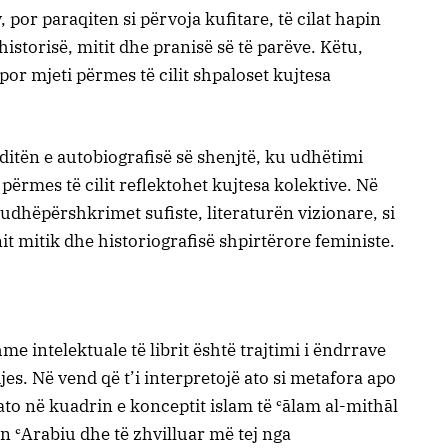
 por paraqiten si përvoja kufitare, të cilat hapin
historisë, mitit dhe pranisë së të parëve. Këtu,
por mjeti përmes të cilit shpaloset kujtesa
itën e autobiografisë së shenjtë, ku udhëtimi
ërmes të cilit reflektohet kujtesa kolektive. Në
udhëpërshkrimet sufiste, literaturën vizionare, si
t mitik dhe historiografisë shpirtërore feministe.
 intelektuale të librit është trajtimi i ëndrrave
jes. Në vend që t’i interpretojë ato si metafora apo
ato në kuadrin e konceptit islam të ʿālam al-mithāl
bn ʿArabiu dhe të zhvilluar më tej nga