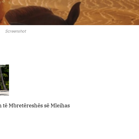
Screenshot
im të Mbretëreshës së Mleihas