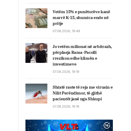
Vetëm 15% e punëtorëve kanë
marrë K-15, shumica ende në
pritje
07.08.2026, 19:49
Jo vetëm milionat në arbitrazh,
përplasja Rama-Pacolli
rrezikon edhe klimën e
investimeve
07.08.2026, 19:19
Shtatë raste të reja me virusin e
Nilit Perëndimor, të gjithë
pacientët janë nga Shkupi
07.08.2026, 19:19