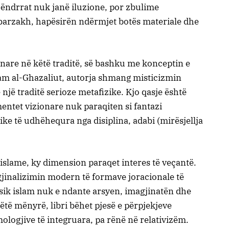
 ëndrrat nuk janë iluzione, por zbulime
 barzakh, hapësirën ndërmjet botës materiale dhe
onare në këtë traditë, së bashku me konceptin e
mam al-Ghazaliut, autorja shmang misticizmin
një traditë serioze metafizike. Kjo qasje është
tet vizionare nuk paraqiten si fantazi
ike të udhëhequra nga disiplina, adabi (mirësjellja
e islame, ky dimension paraqet interes të veçantë.
gjinalizimin modern të formave joracionale të
lasik islam nuk e ndante arsyen, imagjinatën dhe
këtë mënyrë, libri bëhet pjesë e përpjekjeve
logjive të integruara, pa rënë në relativizëm.