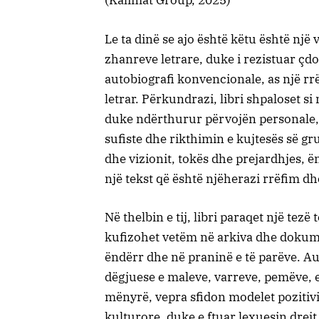
(Kalimat Group, 2025)
Le ta dinë se ajo është këtu është një
zhanreve letrare, duke i rezistuar çd
autobiografi konvencionale, as një rr
letrar. Përkundrazi, libri shpaloset si
duke ndërthurur përvojën personale, 
sufiste dhe rikthimin e kujtesës së g
dhe vizionit, tokës dhe prejardhjes, 
një tekst që është njëherazi rrëfim dh
Në thelbin e tij, libri paraqet një te
kufizohet vetëm në arkiva dhe dokumen
ëndërr dhe në praninë e të parëve. Aut
dëgjuese e maleve, varreve, pemëve, 
mënyrë, vepra sfidon modelet pozitiv
kulturore, duke e ftuar lexuesin drejt