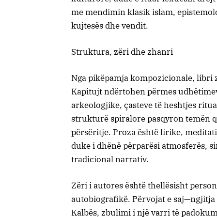
me mendimin klasik islam, epistemolo
kujtesës dhe vendit.
Struktura, zëri dhe zhanri
Nga pikëpamja kompozicionale, libri z
Kapitujt ndërtohen përmes udhëtimeve
arkeologjike, çasteve të heshtjes ritu
strukturë spiralore pasqyron temën qe
përsëritje. Proza është lirike, medit
duke i dhënë përparësi atmosferës, si
tradicional narrativ.
Zëri i autores është thellësisht perso
autobiografikë. Përvojat e saj—ngjitj
Kalbës, zbulimi i një varri të padok