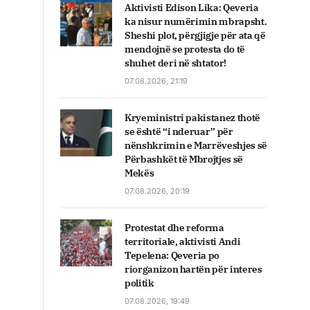
Aktivisti Edison Lika: Qeveria
ka nisur numërimin mbrapsht.
Sheshi plot, përgjigje për ata që
mendojnë se protesta do të
shuhet deri në shtator!
07.08.2026, 21:19
Kryeministri pakistanez thotë
se është “i nderuar” për
nënshkrimin e Marrëveshjes së
Përbashkët të Mbrojtjes së
Mekës
07.08.2026, 20:19
Protestat dhe reforma
territoriale, aktivisti Andi
Tepelena: Qeveria po
riorganizon hartën për interes
politik
07.08.2026, 19:49