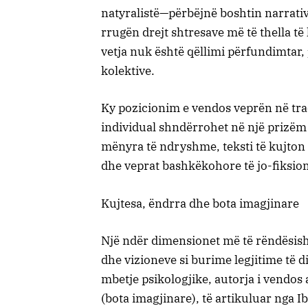
natyralistë—përbëjnë boshtin narrativ,
rrugën drejt shtresave më të thella të 
vetja nuk është qëllimi përfundimtar, 
kolektive.
Ky pozicionim e vendos veprën në trad
individual shndërrohet në një prizëm p
mënyra të ndryshme, teksti të kujton 
dhe veprat bashkëkohore të jo-fiksioni
Kujtesa, ëndrra dhe bota imagjinare
Një ndër dimensionet më të rëndësishme
dhe vizioneve si burime legjitime të di
mbetje psikologjike, autorja i vendos 
(bota imagjinare), të artikuluar nga I