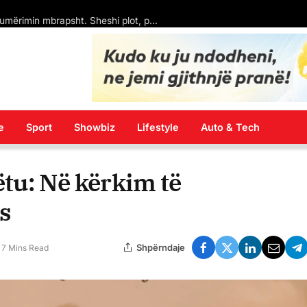
Kryeministri pakistanez thotë se është “i nderuar” për nënshkrimin e Marrëveshjes së Përbashkët të Mbrojtjes së Mekës
e
Sport
Showbiz
Lifestyle
Auto & Tech
këtu: Në kërkim të
s
Shpërndaje
7 Mins Read