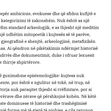
 vepër ambicioze, evokuese dhe që sfidon kufijtë e
o kategorizimi të zakonshëm. Nuk është as një
ëfim standard arkeologjik, e as thjesht një meditim
 një udhëtim mitopoetik i kujtesës së të parëve,
gjeografinë e shenjtë, arkeologjinë, metafizikën
ruas. Ai qëndron në pikëtakimin ndërmjet historisë
ëndrrës dhe dokumentimit, duke i ofruar lexuesit
e thirrje shpirtërore.
zë të guximshme epistemologjike: kujtesa nuk
te, por është e ngulitur në tokë, në trup, në
orja nuk paraqitet thjesht si rrëfimtare, por si
erërave dhe zërave që përshkojnë kohën. Në këtë
iste dominuese të historisë dhe trashëgimisë
 një forme më të gjerë të njohjes, e cila rezonon