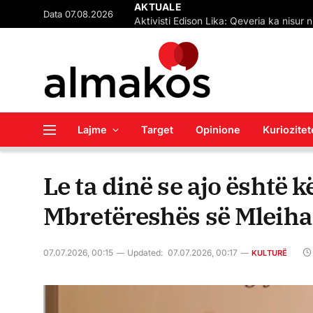
Data 07.08.2026
AKTUALE
Lajme
Target
Opinione
Kuriozitet
Le ta dinë se ajo është 
Mbretëreshës së Mleiha
07.07.2026, 00:15
Updated:
07.07.2026, 00:17
KULTURË