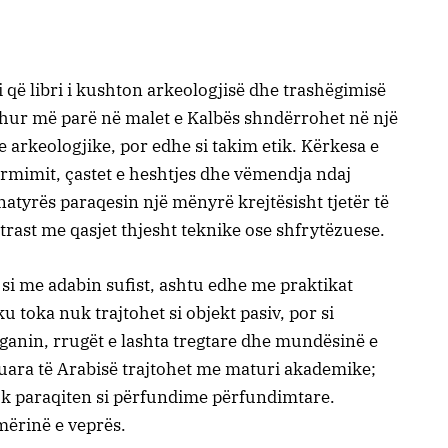
 që libri i kushton arkeologjisë dhe trashëgimisë
johur më parë në malet e Kalbës shndërrohet në një
 arkeologjike, por edhe si takim etik. Kërkesa e
ërmimit, çastet e heshtjes dhe vëmendja ndaj
atyrës paraqesin një mënyrë krejtësisht tjetër të
rast me qasjet thjesht teknike ose shfrytëzuese.
si me adabin sufist, ashtu edhe me praktikat
ku toka nuk trajtohet si objekt pasiv, por si
ganin, rrugët e lashta tregtare dhe mundësinë e
uara të Arabisë trajtohet me maturi akademike;
nuk paraqiten si përfundime përfundimtare.
mërinë e veprës.