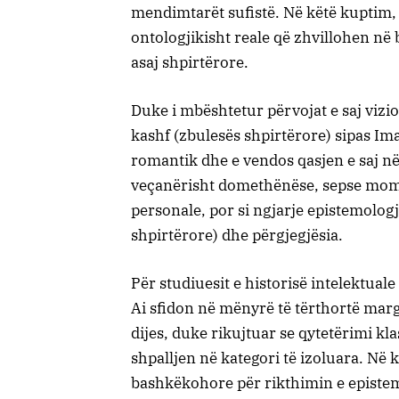
mendimtarët sufistë. Në këtë kuptim,
ontologjikisht reale që zhvillohen në
asaj shpirtërore.
Duke i mbështetur përvojat e saj vizi
kashf (zbulesës shpirtërore) sipas I
romantik dhe e vendos qasjen e saj në 
veçanërisht domethënëse, sepse momen
personale, por si ngjarje epistemologj
shpirtërore) dhe përgjegjësia.
Për studiuesit e historisë intelektual
Ai sfidon në mënyrë të tërthortë mar
dijes, duke rikujtuar se qytetërimi k
shpalljen në kategori të izoluara. Në 
bashkëkohore për rikthimin e epistemo