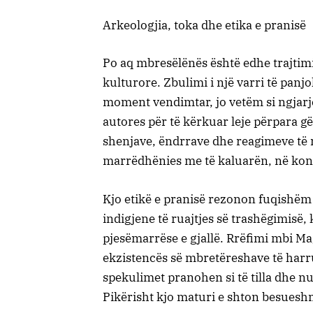
Arkeologjia, toka dhe etika e pranisë
Po aq mbresëlënës është edhe trajtimi
kulturore. Zbulimi i një varri të pan
moment vendimtar, jo vetëm si ngjarje
autores për të kërkuar leje përpara g
shenjave, ëndrrave dhe reagimeve të n
marrëdhënies me të kaluarën, në kont
Kjo etikë e pranisë rezonon fuqishëm 
indigjene të ruajtjes së trashëgimisë, 
pjesëmarrëse e gjallë. Rrëfimi mbi Ma
ekzistencës së mbretëreshave të harr
spekulimet pranohen si të tilla dhe 
Pikërisht kjo maturi e shton besuesh