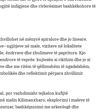
gjitë indigjene dhe rivlerësimet bashkëkohore të
hvillohet në mënyrë spiralore dhe jo lineare.
—ngjitjeve në male, vizitave në lokalitete
ale, ëndrrave dhe zbulimeve të papritura. Kjo
ndrore të veprës: kujtesën si rikthim dhe jo si
ative dhe me ritëm të qëllimshëm të ngadalshëm,
mbolikës dhe reflektimit përpara zhvillimit
nal, por vazhdimisht tejkalon kufijtë
a në malin Kilimanxharo, eksplorimi i maleve të
umentuar, bashkëpunimi me arkeologë dhe