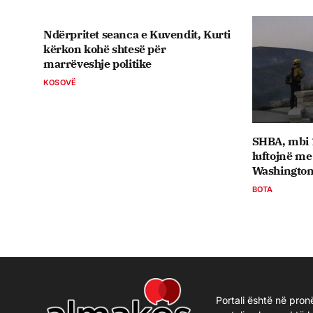
Ndërpritet seanca e Kuvendit, Kurti
kërkon kohë shtesë për
marrëveshje politike
KOSOVË
SHBA, mbi 1
luftojnë me 
Washington
BOTA
Portali është në pron