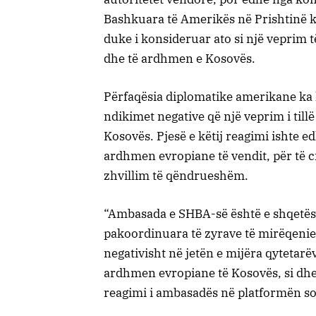
Bashkuara të Amerikës në Prishtinë 
duke i konsideruar ato si një veprim 
dhe të ardhmen e Kosovës.
Përfaqësia diplomatike amerikane ka 
ndikimet negative që një veprim i till
Kosovës. Pjesë e këtij reagimi ishte e
ardhmen evropiane të vendit, për të c
zhvillim të qëndrueshëm.
“Ambasada e SHBA-së është e shqetësu
pakoordinuara të zyrave të mirëqenies
negativisht në jetën e mijëra qytetarë
ardhmen evropiane të Kosovës, si dh
reagimi i ambasadës në platformën so