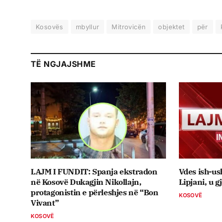
Kosovës
mbyllur
Mitrovicën
objektet
për
TË NGJAJSHME
LAJM I FUNDIT: Spanja ekstradon
Vdes ish-us
në Kosovë Dukagjin Nikollajn,
Lipjani, u g
protagonistin e përleshjes në “Bon
KOSOVË
Vivant”
KOSOVË