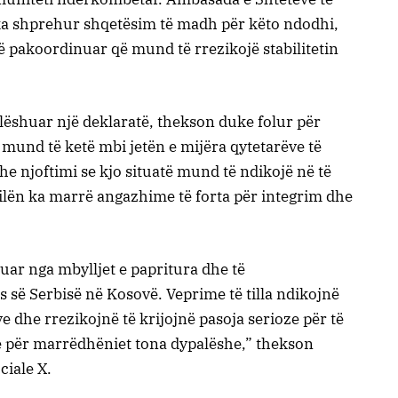
ka shprehur shqetësim të madh për këto ndodhi,
të pakoordinuar që mund të rrezikojë stabilitetin
lëshuar një deklaratë, thekson duke folur për
ë mund të ketë mbi jetën e mijëra qytetarëve të
dhe njoftimi se kjo situatë mund të ndikojë në të
ilën ka marrë angazhime të forta për integrim dhe
ar nga mbylljet e papritura dhe të
 së Serbisë në Kosovë. Veprime të tilla ndikojnë
ve dhe rrezikojnë të krijojnë pasoja serioze për të
e për marrëdhëniet tona dypalëshe,” thekson
ciale X.