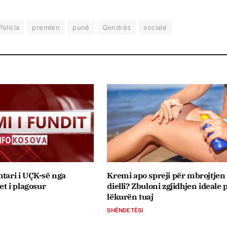
Policia
premten
punë
Qendrës
sociale
htari i UÇK-së nga
Kremi apo spreji për mbrojtjen
jet i plagosur
dielli? Zbuloni zgjidhjen ideale 
lëkurën tuaj
SHËNDETËSI