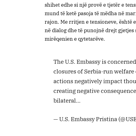
shihet edhe si një provë e tjetër e t
mund të ketë pasoja të mëdha në mar
rajon. Me rritjen e tensioneve, është
në dialog dhe të punojnë drejt gjetje
mirëqenien e qytetarëve.
The U.S. Embassy is concerned
closures of Serbia-run welfare 
actions negatively impact thou
creating negative consequences
bilateral…
— U.S. Embassy Pristina (@US