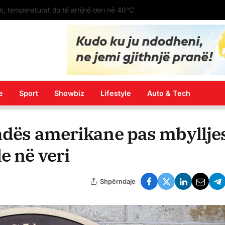
n, temperaturat do të arrijnë deri në 40°C
e
Sport
Showbiz
Lifestyle
Auto & Tech
sadës amerikane pas mbyllje
e në veri
Shpërndaje