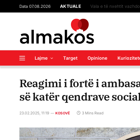
Data 07.08.2026
AKTUALE
Vala e të nxehtit vazhdo
Lajme
Target
Opinione
Kuriozitet
Reagimi i fortë i amba
së katër qendrave social
23.02.2025, 11:19
3 Mins Read
KOSOVË