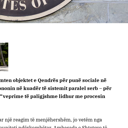
emten objektet e Qendrës për punë sociale në
iononin në kuadër të sistemit paralel serb – për
r “veprime të paligjshme lidhur me procesin
ar një reagim të menjëhershëm, jo vetëm nga
muniteti ndërkombëtar. Ambasada e Shteteve të