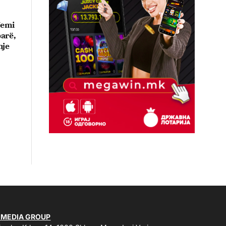
 Jemi
arë,
hje
 MEDIA GROUP