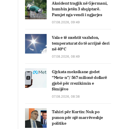
Aksident tragjik në Gjermani,
humbin jetën 3 shqiptarë.
Pamjet nga vendi i ngjarjes
07.08.2026, 09:49
Vala e të nxehtit vazhdon,
temperaturat do të arrijnë deri
në 40°C
07.08.2026, 08:49
Gjykata meksikane godet
“Meta-n”/ 567 milionë dollarë
gjobë për rrezikimin e
fëmijëve
07.08.2026, 08:38
Tahiri për Kurtin: Nuk po
punon për një marrëveshje
politike