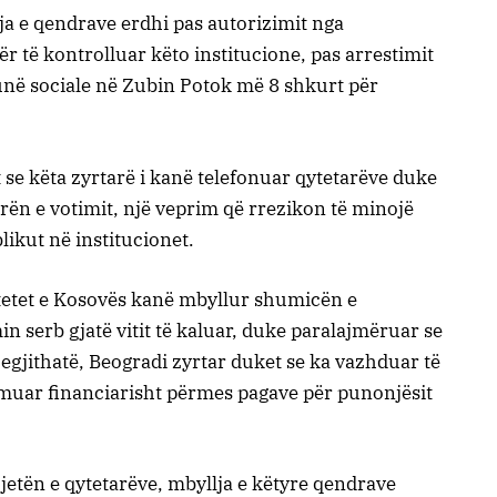
lja e qendrave erdhi pas autorizimit nga
 të kontrolluar këto institucione, pas arrestimit
unë sociale në Zubin Potok më 8 shkurt për
se këta zyrtarë i kanë telefonuar qytetarëve duke
ën e votimit, një veprim që rrezikon të minojë
ikut në institucionet.
ritetet e Kosovës kanë mbyllur shumicën e
n serb gjatë vitit të kaluar, duke paralajmëruar se
 Megjithatë, Beogradi zyrtar duket se ka vazhduar të
muar financiarisht përmes pagave për punonjësit
 jetën e qytetarëve, mbyllja e këtyre qendrave