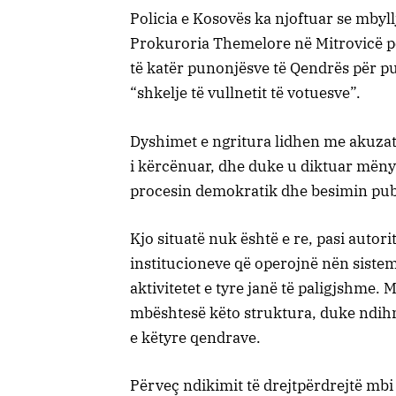
Policia e Kosovës ka njoftuar se mbyl
Prokuroria Themelore në Mitrovicë për
të katër punonjësve të Qendrës për p
“shkelje të vullnetit të votuesve”.
Dyshimet e ngritura lidhen me akuzat 
i kërcënuar, dhe duke u diktuar mënyr
procesin demokratik dhe besimin publ
Kjo situatë nuk është e re, pasi auto
institucioneve që operojnë nën sistemi
aktivitetet e tyre janë të paligjshme.
mbështesë këto struktura, duke ndih
e këtyre qendrave.
Përveç ndikimit të drejtpërdrejtë mbi