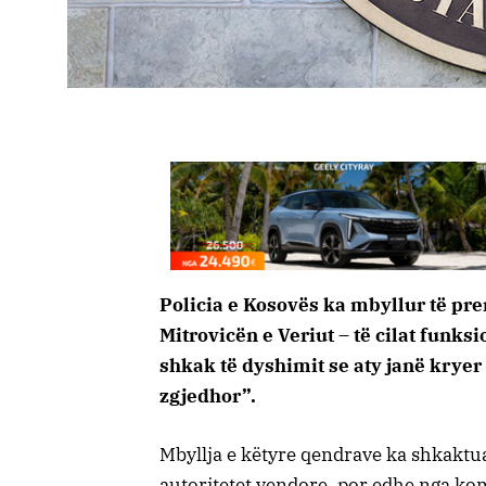
Policia e Kosovës ka mbyllur të pr
Mitrovicën e Veriut – të cilat funks
shkak të dyshimit se aty janë krye
zgjedhor”.
Mbyllja e këtyre qendrave ka shkaktu
autoritetet vendore, por edhe nga ko