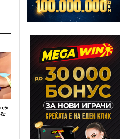
 nga
për