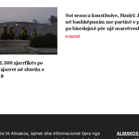
Sot seanca konstituive, ​Haziri:
në bashkëpunim me partinë e p
po bisedojmë për një marrëves
KOSOVË
.500 zjarrfikës po
zjarret në shtetin e
it
ësi të Almakos, lajmet dhe informacionet tjera nga
ALMAKOS