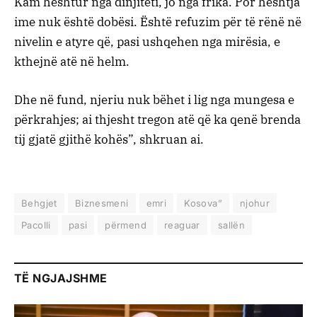
Kam heshtur nga dinjiteti, jo nga frika. Por heshtja
ime nuk është dobësi. Është refuzim për të rënë në
nivelin e atyre që, pasi ushqehen nga mirësia, e
kthejnë atë në helm.
Dhe në fund, njeriu nuk bëhet i lig nga mungesa e
përkrahjes; ai thjesht tregon atë që ka qenë brenda
tij gjatë gjithë kohës”, shkruan ai.
Behgjet
Biznesmeni
emri
Kosova”
njohur
Pacolli
pasi
përmend
reaguar
sallën
TË NGJAJSHME