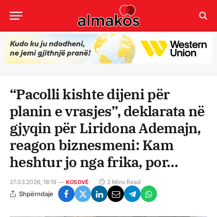
“Pacolli kishte dijeni për
planin e vrasjes”, deklarata në
gjyqin për Liridona Ademajn,
reagon biznesmeni: Kam
heshtur jo nga frika, por…
27.03.2026, 18:19
2 Mins Read
KOSOVË
Shpërndaje