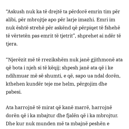
“Askush nuk ka të drejtë ta përdorë emrin tim për
alibi, për mbrojtje apo për larje imazhi. Emri im
nuk është strehë për askënd që përpiqet të fshehë
të vërtetën pas emrit të tjetrit”, shprehet ai ndër të
tjera.
“Njerëzit më të rrezikshëm nuk janë gjithmonë ata
që bota i njeh si të këqij; shpesh janë ata që i ke
ndihmuar më së shumti, e që, sapo ua ndal dorën,
kthehen kundër teje me helm, përgojim dhe
pabesi.
Ata harrojnë të mirat që kanë marrë, harrojnë
dorën që i ka mbajtur dhe fjalën që i ka mbrojtur.
Dhe kur nuk munden më ta mbajnë peshën e