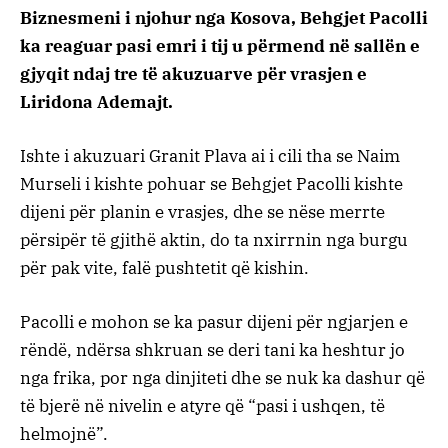
Biznesmeni i njohur nga Kosova, Behgjet Pacolli
ka reaguar pasi emri i tij u përmend në sallën e
gjyqit ndaj tre të akuzuarve për vrasjen e
Liridona Ademajt.
Ishte i akuzuari Granit Plava ai i cili tha se Naim
Murseli i kishte pohuar se Behgjet Pacolli kishte
dijeni për planin e vrasjes, dhe se nëse merrte
përsipër të gjithë aktin, do ta nxirrnin nga burgu
për pak vite, falë pushtetit që kishin.
Pacolli e mohon se ka pasur dijeni për ngjarjen e
rëndë, ndërsa shkruan se deri tani ka heshtur jo
nga frika, por nga dinjiteti dhe se nuk ka dashur që
të bjerë në nivelin e atyre që “pasi i ushqen, të
helmojnë”.