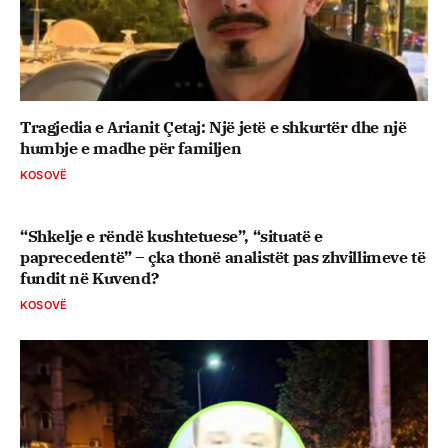
Tragjedia e Arianit Çetaj: Një jetë e shkurtër dhe një
humbje e madhe për familjen
KOSOVË
“Shkelje e rëndë kushtetuese”, “situatë e
paprecedentë” – çka thonë analistët pas zhvillimeve të
fundit në Kuvend?
KOSOVË