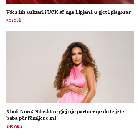
Vdes ish-ushtari i UÇK-së nga Lipjani, u gjet i plagosur
KOSOVË
Xhuli Nura: Ndoshta e gjej një partner që do të jetë
baba për fëmijët e mi
SHOWBIZ