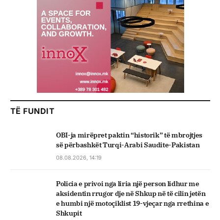
TË FUNDIT
OBI-ja mirëpret paktin “historik” të mbrojtjes
së përbashkët Turqi-Arabi Saudite-Pakistan
08.08.2026, 14:19
Policia e privoi nga liria një person lidhur me
aksidentin rrugor dje në Shkup në të cilin jetën
e humbi një motoçiklist 19-vjeçar nga rrethina e
Shkupit