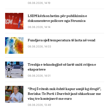
08.08.2026, 14:19
LSDM kërkon hetim për publikimin e
dokumenteve policore nga Strumica
08.08.2026, 14:14
Fundjava sjell temperatura të larta në vend
08.08.2026, 14:03
Treshja e teknologjisë së lartë nxiti rritjen e
eksporteve
08.08.2026, 14:01
“Prej 5 vitesh nuk është kapur asnjë kg drogë”,
Berisha: Te Porti i Durrësit janë shkarkuar me
vinç tre kontejnerë me euro
08.08.2026, 13:49