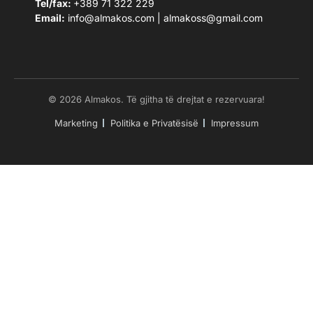
Tel/fax:
+389 71 322 229
Email:
info@almakos.com
|
almakoss@gmail.com
© 2026 Almakos. Të gjitha të drejtat e rezervuara!
Marketing
Politika e Privatësisë
Impressum