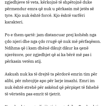
zgjedhjeve të veta, kërkojnë të shpëtojnë duke
përmendur emra që nuk u përkasin më jetës së
tyre. Kjo nuk është forcë. Kjo është varfëri
karakteri.
Po e them qartë: jam distancuar prej kohësh nga
çdo njeri dhe nga çdo rrugë që nuk më përfaqëson.
Ndihma që i kam dhënë dikujt dikur ka qenë
njerëzore, por zgjedhjet që ai ka bërë më pas i
përkasin vetëm atij.
Askush nuk ka të drejtë ta përdorë emrin tim për
alibi, për mbrojtje apo për larje imazhi. Emri im
nuk është strehë për askënd që përpiqet të fshehë
të vërtetën pas emrit të tjetrit.