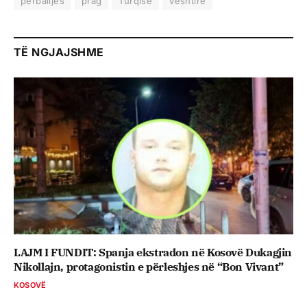
përballjes
prag
Turqisë
vështirë
TË NGJAJSHME
LAJM I FUNDIT: Spanja ekstradon në Kosovë Dukagjin
Nikollajn, protagonistin e përleshjes në “Bon Vivant”
KOSOVË