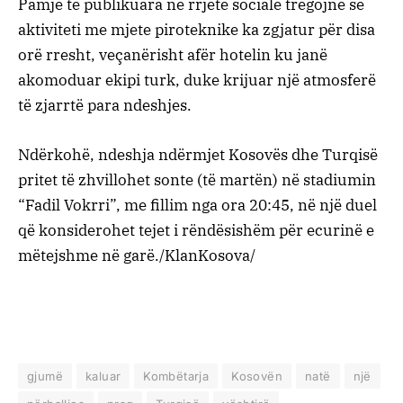
Pamje të publikuara në rrjete sociale tregojnë se
aktiviteti me mjete piroteknike ka zgjatur për disa
orë rresht, veçanërisht afër hotelin ku janë
akomoduar ekipi turk, duke krijuar një atmosferë
të zjarrtë para ndeshjes.
Ndërkohë, ndeshja ndërmjet Kosovës dhe Turqisë
pritet të zhvillohet sonte (të martën) në stadiumin
“Fadil Vokrri”, me fillim nga ora 20:45, në një duel
që konsiderohet tejet i rëndësishëm për ecurinë e
mëtejshme në garë./KlanKosova/
gjumë
kaluar
Kombëtarja
Kosovën
natë
një