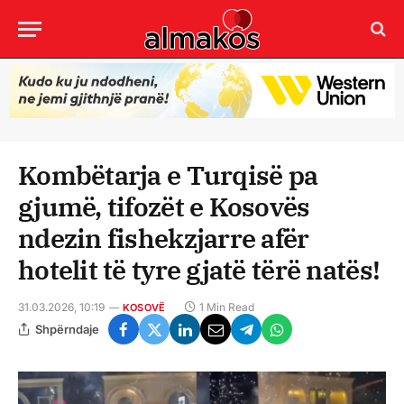
Kombëtarja e Turqisë pa
gjumë, tifozët e Kosovës
ndezin fishekzjarre afër
hotelit të tyre gjatë tërë natës!
31.03.2026, 10:19
1 Min Read
KOSOVË
Shpërndaje