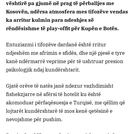
vështirë pa gjumë në prag të përballjes me
Kosovën, ndërsa atmosfera mes tifozëve vendas
ka arritur kulmin para ndeshjes së
rëndësishme të play-offit për Kupën e Botës.
Entuziazmi i tifozëve dardanë është rritur
ndjeshëm me afrimin e sfidës, dhe një pjesë e tyre
kanë ndërmarrë veprime për të ushtruar presion
psikologjik ndaj kundërshtarit.
Gjatë orëve të natës janë ndezur vazhdimisht
fishekzjarre në afërsi të hotelit ku është
akomoduar përfaqësuesja e Turqisë, me qëllim që
lojtarët kundërshtarë të mos kenë qetësinë e
nevojshme për pushim.