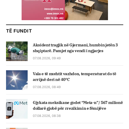
TË FUNDIT
Aksident tragjik në Gjermani, humbin jetën 3
shqiptarë. Pamjet nga vendi i ngjarjes
07.08.2026, 09:49
Vala e të nxehtit vazhdon, temperaturat do të
arrijnë deri në 40°C
07.08.2026, 08:49
Gjykata meksikane godet “Meta-n”/ 567 milionë
dollarë gjobë për rrezikimin e fëmijëve
07.08.2026, 08:38