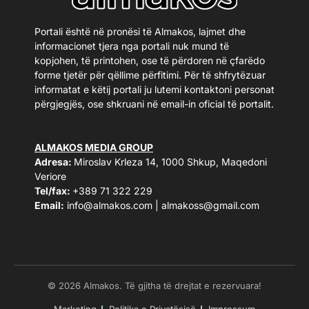
Portali është në pronësi të Almakos, lajmet dhe
informacionet tjera nga portali nuk mund të
kopjohen, të printohen, ose të përdoren në çfarëdo
forme tjetër për qëllime përfitimi. Për të shfrytëzuar
informatat e këtij portali ju lutemi kontaktoni personat
përgjegjës, ose shkruani në email-in oficial të portalit.
ALMAKOS MEDIA GROUP
Adresa:
Miroslav Krleza 14, 1000 Shkup, Maqedoni
Veriore
Tel/fax:
+389 71 322 229
Email:
info@almakos.com
|
almakoss@gmail.com
© 2026 Almakos. Të gjitha të drejtat e rezervuara!