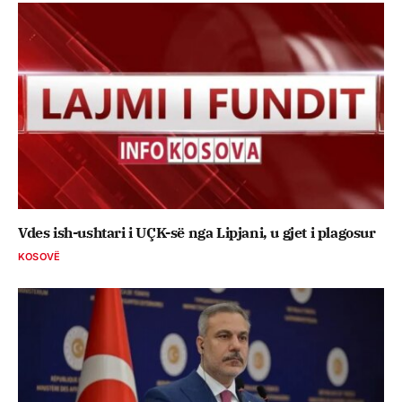
Vdes ish-ushtari i UÇK-së nga Lipjani, u gjet i plagosur
KOSOVË