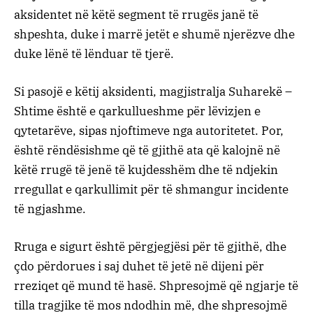
aksidentet në këtë segment të rrugës janë të
shpeshta, duke i marrë jetët e shumë njerëzve dhe
duke lënë të lënduar të tjerë.
Si pasojë e këtij aksidenti, magjistralja Suharekë –
Shtime është e qarkullueshme për lëvizjen e
qytetarëve, sipas njoftimeve nga autoritetet. Por,
është rëndësishme që të gjithë ata që kalojnë në
këtë rrugë të jenë të kujdesshëm dhe të ndjekin
rregullat e qarkullimit për të shmangur incidente
të ngjashme.
Rruga e sigurt është përgjegjësi për të gjithë, dhe
çdo përdorues i saj duhet të jetë në dijeni për
rreziqet që mund të hasë. Shpresojmë që ngjarje të
tilla tragjike të mos ndodhin më, dhe shpresojmë