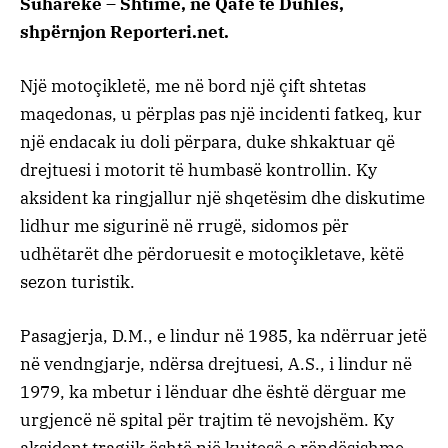
Suharekë – Shtime, në Qafë të Duhlës,
shpërnjon Reporteri.net.
Një motoçikletë, me në bord një çift shtetas
maqedonas, u përplas pas një incidenti fatkeq, kur
një endacak iu doli përpara, duke shkaktuar që
drejtuesi i motorit të humbasë kontrollin. Ky
aksident ka ringjallur një shqetësim dhe diskutime
lidhur me sigurinë në rrugë, sidomos për
udhëtarët dhe përdoruesit e motoçikletave, këtë
sezon turistik.
Pasagjerja, D.M., e lindur në 1985, ka ndërruar jetë
në vendngjarje, ndërsa drejtuesi, A.S., i lindur në
1979, ka mbetur i lënduar dhe është dërguar me
urgjencë në spital për trajtim të nevojshëm. Ky