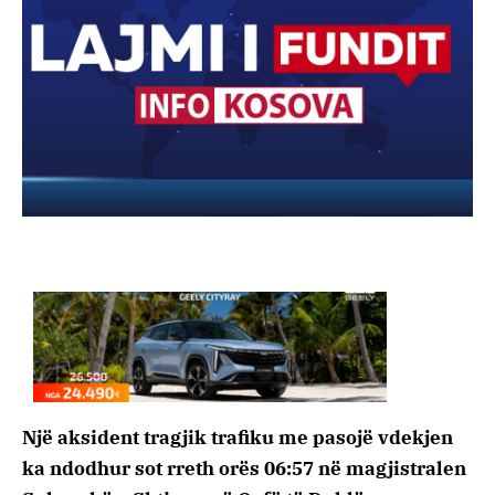
Një aksident tragjik trafiku me pasojë vdekjen
ka ndodhur sot rreth orës 06:57 në magjistralen