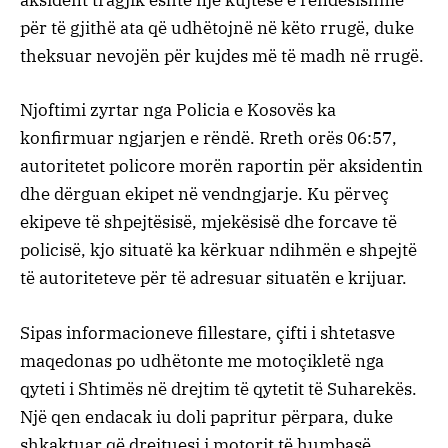
aksident tragjik është një kujtesë e rëndësishme
për të gjithë ata që udhëtojnë në këto rrugë, duke
theksuar nevojën për kujdes më të madh në rrugë.
Njoftimi zyrtar nga Policia e Kosovës ka
konfirmuar ngjarjen e rëndë. Rreth orës 06:57,
autoritetet policore morën raportin për aksidentin
dhe dërguan ekipet në vendngjarje. Ku përveç
ekipeve të shpejtësisë, mjekësisë dhe forcave të
policisë, kjo situatë ka kërkuar ndihmën e shpejtë
të autoriteteve për të adresuar situatën e krijuar.
Sipas informacioneve fillestare, çifti i shtetasve
maqedonas po udhëtonte me motoçikletë nga
qyteti i Shtimës në drejtim të qytetit të Suharekës.
Një qen endacak iu doli papritur përpara, duke
shkaktuar që drejtuesi i motorit të humbasë