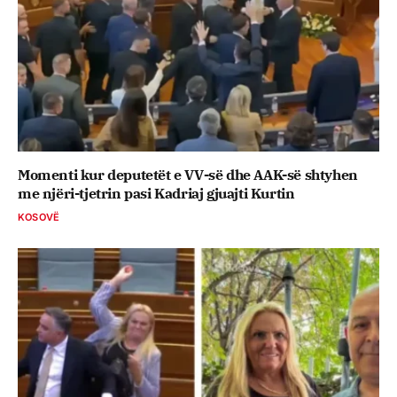
Momenti kur deputetët e VV-së dhe AAK-së shtyhen
me njëri-tjetrin pasi Kadriaj gjuajti Kurtin
KOSOVË