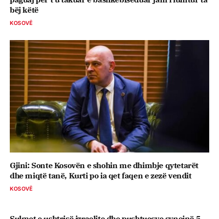
bëj këtë
KOSOVË
Gjini: Sonte Kosovën e shohin me dhimbje qytetarët
dhe miqtë tanë, Kurti po ia qet faqen e zezë vendit
KOSOVË
Sulmet e ushtrisë izraelite dhe pushtuesve synojnë 5