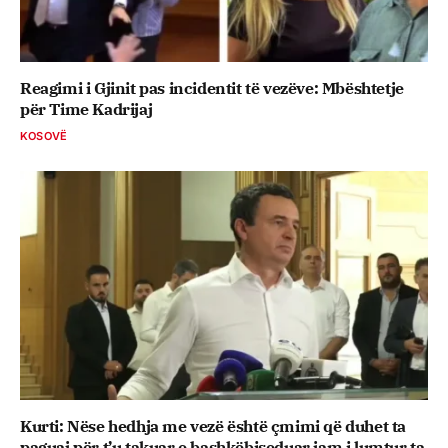
Reagimi i Gjinit pas incidentit të vezëve: Mbështetje
për Time Kadrijaj
KOSOVË
Kurti: Nëse hedhja me vezë është çmimi që duhet ta
paguaj për t’u takuar e bashkëbiseduar jam i lumtur ta