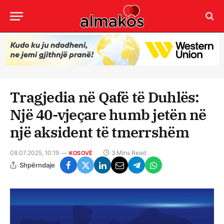
Tragjedia në Qafë të Duhlës:
Një 40-vjeçare humb jetën në
një aksident të tmerrshëm
08.07.2025, 10:19
3 Mins Read
KOSOVË
Shpërndaje