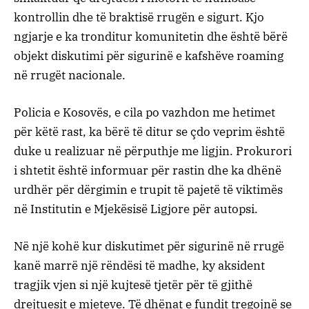
kontrollin dhe të braktisë rrugën e sigurt. Kjo
ngjarje e ka tronditur komunitetin dhe është bërë
objekt diskutimi për sigurinë e kafshëve roaming
në rrugët nacionale.
Policia e Kosovës, e cila po vazhdon me hetimet
për këtë rast, ka bërë të ditur se çdo veprim është
duke u realizuar në përputhje me ligjin. Prokurori
i shtetit është informuar për rastin dhe ka dhënë
urdhër për dërgimin e trupit të pajetë të viktimës
në Institutin e Mjekësisë Ligjore për autopsi.
Në një kohë kur diskutimet për sigurinë në rrugë
kanë marrë një rëndësi të madhe, ky aksident
tragjik vjen si një kujtesë tjetër për të gjithë
drejtuesit e mjeteve. Të dhënat e fundit tregojnë se