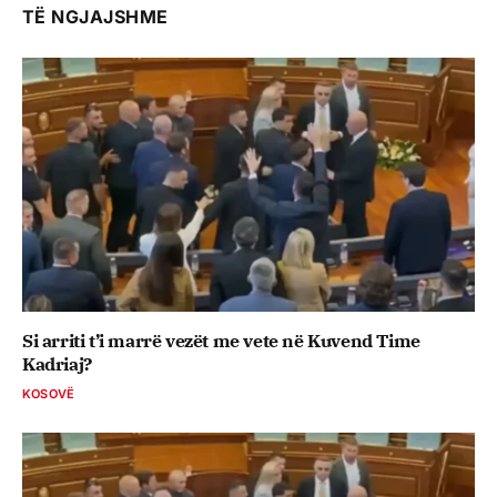
TË NGJAJSHME
Si arriti t’i marrë vezët me vete në Kuvend Time
Kadriaj?
KOSOVË