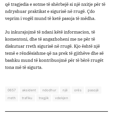
që tragjedia e sotme të shërbejë si një nxitje për të
ndryshuar praktikat e sigurisë në rrugë. Çdo
veprim i vogël mund të ketë pasoja të mëdha.
Ju inkurajojmë të ndani këtë informacion, të
komentoni, dhe të angazhoheni me ne për të
diskutuar rreth sigurisë në rrugë. Kjo është një
temë e rëndësishme që na prek të gjithëve dhe së
bashku mund të kontribuojmë për të bërë rrugët
tona më të sigurta.
0657
aksident
ndodhur
një
orës
pasojë
rreth
trafiku
tragjik
vdekjen