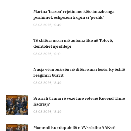
Marina ‘trazon’ rrjetin me këto imazhe nga
pushimet, eskpozon trupin si ‘peshk’
08.08.2026, 19:49
Të shtëna me armë automatike në Tetovë,
dëmtohet një shtëpi
08.08.2026, 19:19
Nusja vë mbulesën në ditën e martesës, ky është
reagimi i burrit
08.08.2026, 18:49
Si arriti t’i marrë vezët me vete në Kuvend Time
Kadriaj?
08.08.2026, 18:49
Momenti kur deputetët e VV-së dhe AAK-së