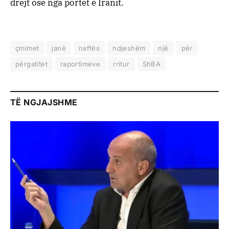
drejt ose nga portet e Iranit.
çmimet
janë
naftës
ndjeshëm
një
për
përgatitet
raportimeve
rritur
ShBA
TË NGJAJSHME