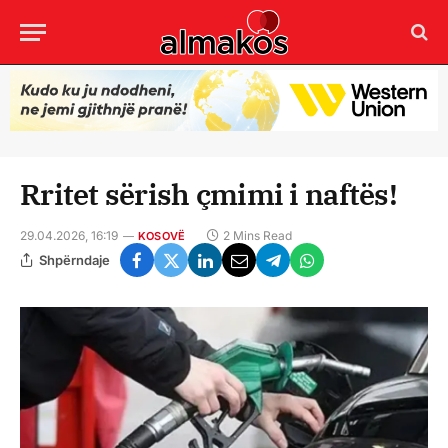
Rritet sërish çmimi i naftës!
29.04.2026, 16:19
2 Mins Read
KOSOVË
Shpërndaje