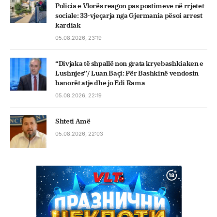
Policia e Vlorës reagon pas postimeve në rrjetet
sociale: 33-vjeçarja nga Gjermania pësoi arrest
kardiak
05.08.2026, 23:19
“Divjaka të shpallë non grata kryebashkiaken e
Lushnjes”/ Luan Baçi: Për Bashkinë vendosin
banorët atje dhe jo Edi Rama
05.08.2026, 22:19
Shteti Amë
05.08.2026, 22:03