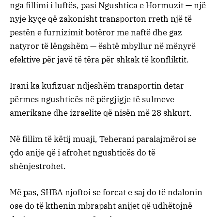
nga fillimi i luftës, pasi Ngushtica e Hormuzit — një
nyje kyçe që zakonisht transporton rreth një të
pestën e furnizimit botëror me naftë dhe gaz
natyror të lëngshëm — është mbyllur në mënyrë
efektive për javë të tëra për shkak të konfliktit.
Irani ka kufizuar ndjeshëm transportin detar
përmes ngushticës në përgjigje të sulmeve
amerikane dhe izraelite që nisën më 28 shkurt.
Në fillim të këtij muaji, Teherani paralajmëroi se
çdo anije që i afrohet ngushticës do të
shënjestrohet.
Më pas, SHBA njoftoi se forcat e saj do të ndalonin
ose do të kthenin mbrapsht anijet që udhëtojnë