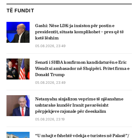
TË FUNDIT
Gashi: Nëse LDK-ja insiston për postin e
presidentit, situata komplikohet – pres që të
ketë lëshim
05.08.2026, 23:49
Senati i SHBA konfirmon kandidaturën e Eric
Wendt si ambasador në Shqipëri. Pritet firma e
Donald Trump
05.08.2026, 23:49
Netanyahu sinjalizon veprime të njëanshme
ushtarake kundër Iranit pavarësisht
përpjekjeve rajonale për deeskalim
05.08.2026, 23:19
“U mbajt e fshehtë vdekja e turistes në Palasë”/