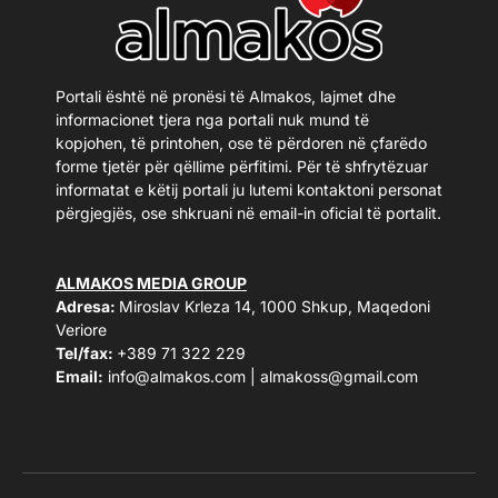
Portali është në pronësi të Almakos, lajmet dhe
informacionet tjera nga portali nuk mund të
kopjohen, të printohen, ose të përdoren në çfarëdo
forme tjetër për qëllime përfitimi. Për të shfrytëzuar
informatat e këtij portali ju lutemi kontaktoni personat
përgjegjës, ose shkruani në email-in oficial të portalit.
ALMAKOS MEDIA GROUP
Adresa:
Miroslav Krleza 14, 1000 Shkup, Maqedoni
Veriore
Tel/fax:
+389 71 322 229
Email:
info@almakos.com
|
almakoss@gmail.com