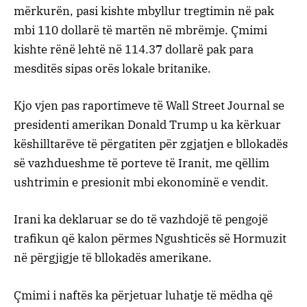
mërkurën, pasi kishte mbyllur tregtimin në pak
mbi 110 dollarë të martën në mbrëmje. Çmimi
kishte rënë lehtë në 114.37 dollarë pak para
mesditës sipas orës lokale britanike.
Kjo vjen pas raportimeve të Wall Street Journal se
presidenti amerikan Donald Trump u ka kërkuar
këshilltarëve të përgatiten për zgjatjen e bllokadës
së vazhdueshme të porteve të Iranit, me qëllim
ushtrimin e presionit mbi ekonominë e vendit.
Irani ka deklaruar se do të vazhdojë të pengojë
trafikun që kalon përmes Ngushticës së Hormuzit
në përgjigje të bllokadës amerikane.
Çmimi i naftës ka përjetuar luhatje të mëdha që