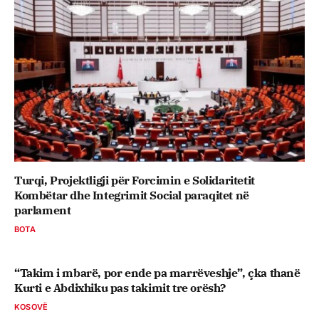
Turqi, Projektligji për Forcimin e Solidaritetit
Kombëtar dhe Integrimit Social paraqitet në
parlament
BOTA
“Takim i mbarë, por ende pa marrëveshje”, çka thanë
Kurti e Abdixhiku pas takimit tre orësh?
KOSOVË