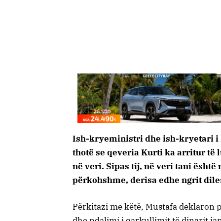
Ish-kryeministri dhe ish-kryetari 
thotë se qeveria Kurti ka arritur të
në veri. Sipas tij, në veri tani është n
përkohshme, derisa edhe ngrit dile
Përkitazi me këtë, Mustafa deklaron p
dhe ndalimi i qarkullimit të dinarit j