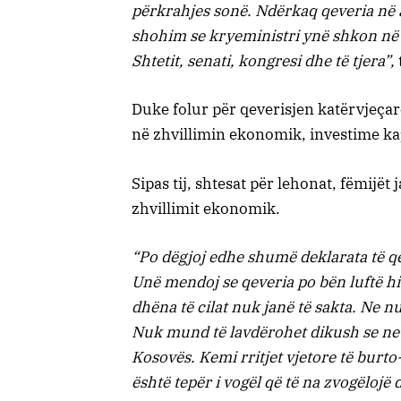
përkrahjes sonë. Ndërkaq qeveria në a
shohim se kryeministri ynë shkon në
Shtetit, senati, kongresi dhe të tjera”,
Duke folur për qeverisjen katërvjeçare
në zhvillimin ekonomik, investime kap
Sipas tij, shtesat për lehonat, fëmijët
zhvillimit ekonomik.
“Po dëgjoj edhe shumë deklarata të qev
Unë mendoj se qeveria po bën luftë h
dhëna të cilat nuk janë të sakta. Ne 
Nuk mund të lavdërohet dikush se ne
Kosovës. Kemi rritjet vjetore të burto
është tepër i vogël që të na zvogëloj