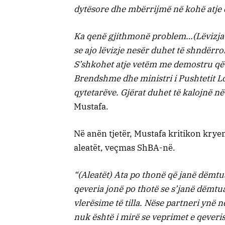
dytësore dhe mbërrijmë në kohë atje
Ka qenë gjithmonë problem…(Lëvizja e 
se ajo lëvizje nesër duhet të shndërroh
S’shkohet atje vetëm me demostru që j
Brendshme dhe ministri i Pushtetit Lok
qytetarëve. Gjërat duhet të kalojnë në
Mustafa.
Në anën tjetër, Mustafa kritikon krye
aleatët, veçmas ShBA-në.
“(Aleatët) Ata po thonë që janë dëmtu
qeveria jonë po thotë se s’janë dëmtua
vlerësime të tilla. Nëse partneri yn
nuk është i mirë se veprimet e qeveri