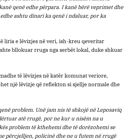
kanë qenë edhe përpara. I kanë bërë veprimet dhe
 edhe ashtu dinari ka qenë i ndaluar, por ka
liria e lëvizjes në veri, ish-kreu qeveritar
ishte bllokuar rruga nga serbët lokal, duke shkuar
 madhe të lëvizjes në katër komunat veriore,
et një lëvizje që reflekton si sjellje normale dhe
a qenë problem. Unë jam nis të shkojë në Leposaviq
dërtuar atë rrugë, por ne kur u nisëm na u
akës problem të kthehemi dhe të dorëzohemi se
 përcjelljen, policinë dhe ne u futem në rrugë