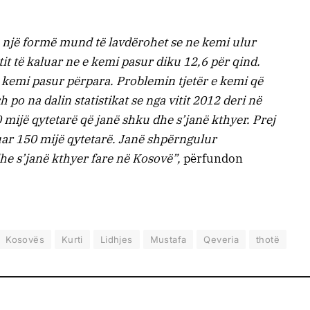
 një formë mund të lavdërohet se ne kemi ulur
it të kaluar ne e kemi pasur diku 12,6 për qind.
 kemi pasur përpara. Problemin tjetër e kemi që
po na dalin statistikat se nga vitit 2012 deri në
 mijë qytetarë që janë shku dhe s’janë kthyer. Prej
guar 150 mijë qytetarë. Janë shpërngulur
he s’janë kthyer fare në Kosovë”,
përfundon
Kosovës
Kurti
Lidhjes
Mustafa
Qeveria
thotë