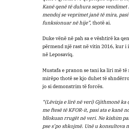
Kanë qenë të duhura sepse vendimet 
mendoj se veprimet janë të mira, pasi
funksionuar në hije”,
thotë ai.
Duke vënë në pah sa e vështirë ka qenë 
përmend një rast në vitin 2016, kur i 
në Leposaviq.
Mustafa e pranon se tani ka liri më të
mirëpo thotë se kjo duhet të shndërroh
jo si demonstrim të forcës.
“(Lëvizja e lirë në veri) Gjithmonë k
me ftesë të KFOR-it, pasi ata e kanë n
bllokuan rrugët në veri. Ne kishim p
pse s’po shkojmë. Unë u konsultova me