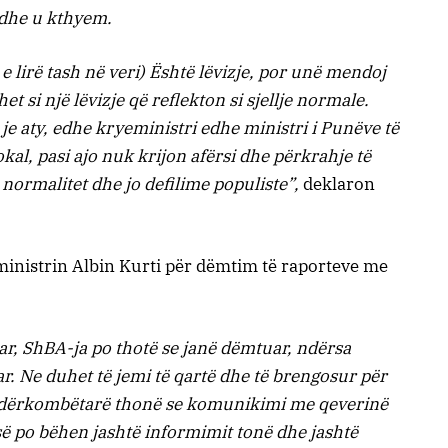
 dhe u kthyem.
lirë tash në veri) Është lëvizje, por unë mendoj
et si një lëvizje që reflekton si sjellje normale.
e aty, edhe kryeministri edhe ministri i Punëve të
al, pasi ajo nuk krijon afërsi dhe përkrahje të
 normalitet dhe jo defilime populiste”,
deklaron
ministrin Albin Kurti për dëmtim të raporteve me
ar, ShBA-ja po thotë se janë dëmtuar, ndërsa
r. Ne duhet të jemi të qartë dhe të brengosur për
ë ndërkombëtarë thonë se komunikimi me qeverinë
së po bëhen jashtë informimit tonë dhe jashtë