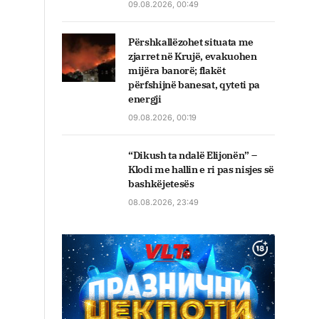
09.08.2026, 00:49
Përshkallëzohet situata me
zjarret në Krujë, evakuohen
mijëra banorë; flakët
përfshijnë banesat, qyteti pa
energji
09.08.2026, 00:19
“Dikush ta ndalë Elijonën” –
Klodi me hallin e ri pas nisjes së
bashkëjetesës
08.08.2026, 23:49