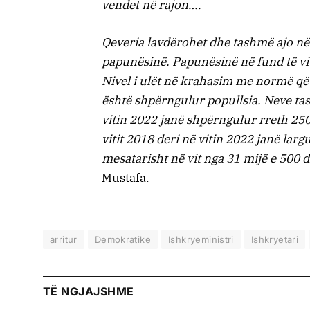
vendet në rajon….
Qeveria lavdërohet dhe tashmë ajo në
papunësinë. Papunësinë në fund të vit
Nivel i ulët në krahasim me normë që
është shpërngulur popullsia. Neve tash 
vitin 2022 janë shpërngulur rreth 250
vitit 2018 deri në vitin 2022 janë lar
mesatarisht në vit nga 31 mijë e 500 d
Mustafa.
arritur
Demokratike
Ishkryeministri
Ishkryetari
TË NGJAJSHME