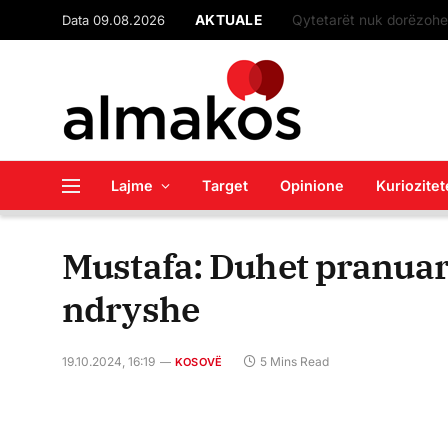
Data 09.08.2026
AKTUALE
Lajme
Target
Opinione
Kuriozitet
Mustafa: Duhet pranuar,
ndryshe
19.10.2024, 16:19
5 Mins Read
KOSOVË