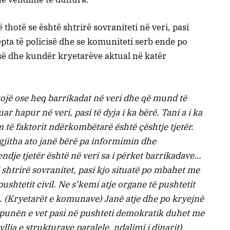
 thotë se është shtrirë sovraniteti në veri, pasi
pta të policisë dhe se komuniteti serb ende po
ë dhe kundër kryetarëve aktual në katër
tojë ose heq barrikadat në veri dhe që mund të
r hapur në veri, pasi të dyja i ka bërë. Tani a i ka
të faktorit ndërkombëtarë është çështje tjetër.
gjitha ato janë bërë pa informimin dhe
endje tjetër është në veri sa i përket barrikadave…
 shtrirë sovranitet, pasi kjo situatë po mbahet me
ushtetit civil. Ne s’kemi atje organe të pushtetit
. (Kryetarët e komunave) Janë atje dhe po kryejnë
 punën e vet pasi në pushteti demokratik duhet me
llja e strukturave paralele, ndalimi i dinarit)