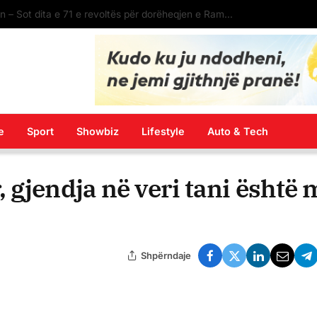
E diela sjell diell dhe temperatura të larta, por edhe reshje e shtrëngata në disa zona! Parashikimi i motit
e
Sport
Showbiz
Lifestyle
Auto & Tech
 gjendja në veri tani është 
Shpërndaje