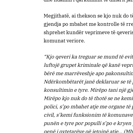
Megjithatë, ai thekson se kjo nuk do të
gjendja po mbahet me kontrolle të rre
shprehet kundër veprimeve të qeveris
komunat veriore.
“Kjo qeveri ka treguar se mund të evi
luftojë grupet kriminale që kanë veprua
bërë me marrëveshje apo pakonsultim 
Ndërkombëtarët janë deklaruar se të 
konsultimin e tyre. Mirëpo tani një gj
Mirëpo kjo nuk do të thotë se ne kemi
polici, s’po mbahet atje me organe të p
civil, s’kemi funksionim të komunave
punën e tyre por populli s’po e kryen
qenë i qytetarëve që jetojnë atje… (Mby