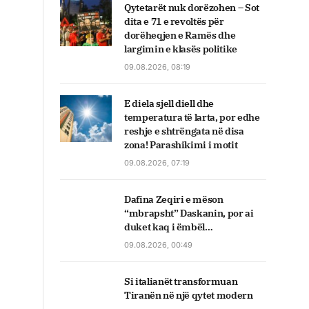
Qytetarët nuk dorëzohen – Sot
dita e 71 e revoltës për
dorëheqjen e Ramës dhe
largimin e klasës politike
09.08.2026, 08:19
E diela sjell diell dhe
temperatura të larta, por edhe
reshje e shtrëngata në disa
zona! Parashikimi i motit
09.08.2026, 07:19
Dafina Zeqiri e mëson
“mbrapsht” Daskanin, por ai
duket kaq i ëmbël…
09.08.2026, 00:49
Si italianët transformuan
Tiranën në një qytet modern