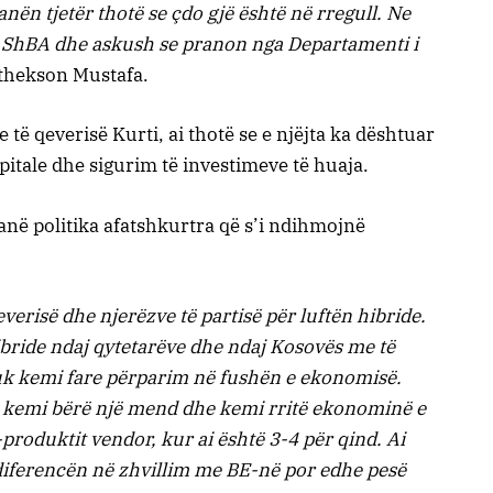
nën tjetër thotë se çdo gjë është në rregull. Ne
 ShBA dhe askush se pranon nga Departamenti i
thekson Mustafa.
 të qeverisë Kurti, ai thotë se e njëjta ka dështuar
itale dhe sigurim të investimeve të huaja.
 janë politika afatshkurtra që s’i ndihmojnë
erisë dhe njerëzve të partisë për luftën hibride.
ibride ndaj qytetarëve dhe ndaj Kosovës me të
nuk kemi fare përparim në fushën e ekonomisë.
 kemi bërë një mend dhe kemi rritë ekonominë e
-produktit vendor, kur ai është 3-4 për qind. Ai
ë diferencën në zhvillim me BE-në por edhe pesë