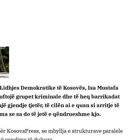
i Lidhjes Demokratike të Kosovës, Isa Mustafa
 luftojë grupet kriminale dhe të heq barrikadat
jë gjendje tjetër, të cilën ai e quan si arritje të
ma se sa do të jetë e qëndrueshme kjo.
ër KosovaPress, se mbyllja e strukturave paralele
anë vendime të duhura.