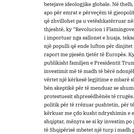
betejave ideologjike globale. Në thelb
apo për emrat e përveçëm të gjeopolit
që zhvillohet pa u vetëshkatërruar nën
thjeshtë, ky “Revolucion i Flamingov
i importuar nga sallonet e huaja, teksa
një populli që ende lufton për dinjite
raport me pjesën tjetër të Europës. Ky
publikisht familjen e Presidentit Tru
investimit më të madh të bërë ndonjëh
vërtet një kërkesë legjitime e mbarë 
bën skeptikë për të menduar se shumi
protestuesit shpresëdhënës të rrugës.
politik për të rrëzuar pushtetin, për
kërkuar me çdo kusht ndryshimin e est
shqiptar, mënyra se si ky investim po
të Shqipërisë mbetet një turp i madh 