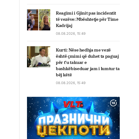
Reagimi i Gjinit pas incidentit
të vezëve: Mbështetje për Time
Kadrijaj
08.08.2026, 15:49
Kurti: Nëse hedhja me vezë
është çmimi që duhet ta paguaj
për t’u takuar e
bashkëbiseduar jam i lumtur ta
bëj këtë
08.08.2026, 15:49