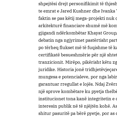
shpejtësi drejt personifikimit të thje
te emrat e Jared Kushner dhe Ivanka 
faktin se pas këtij mega-projekti nuk
arkitekturë financiare shumë më kom
gjigandi ndërkombëtar Khayat Group, 
debatin nga ngjyrimet pastërtisht pa
po tërheq flukset më të fuqishme të kap
certifikatë besueshmërie për një shtet 
tranzicionit. Mirëpo, pikërisht këtu 
juridike. Historia jonë tridhjetëvjeça
mungesa e potencialeve, por nga labiri
garantuar rregullat e lojës. Ndaj Zvë
një sprove kombëtare ku pyetja thelbë
institucionet tona kanë integritetin e
interesin publik në të njëjtën kohë. 
shitur pasuritë pa bërë pyetje, por as