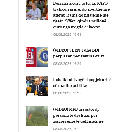
Berisha akuza të forta: KAYO
trafikon armë, do zbërthejmë
aferat. Rama do ndajë me një
tjetër “Yffet” qindra milionë
euro nga tregtia e ilaçeve
08.08.2026, 16:49
(VIDEO) VLEN-i dhe BDI
përplasen për rastin Grubi
08.08.2026, 16:29
Leksikoni i vogël i papjekurisë
së madhe politike
08.08.2026, 16:25
(VIDEO) MPB arrestoi dy
persona të dyshuar për
zjarrëvënie të qëllimshme
08.08.2026, 16:19