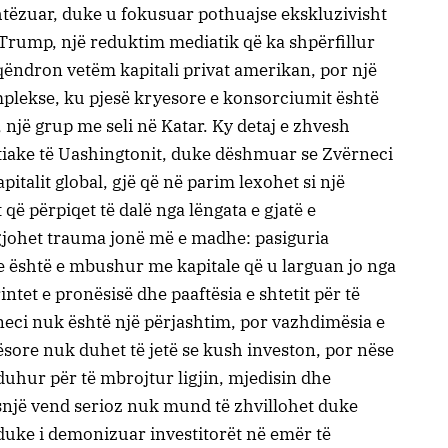
shtëzuar, duke u fokusuar pothuajse ekskluzivisht
Trump, një reduktim mediatik që ka shpërfillur
 qëndron vetëm kapitali privat amerikan, por një
plekse, ku pjesë kryesore e konsorciumit është
një grup me seli në Katar. Ky detaj e zhvesh
rtiake të Uashingtonit, duke dëshmuar se Zvërneci
italit global, gjë që në parim lexohet si një
që përpiqet të dalë nga lëngata e gjatë e
zgjohet trauma jonë më e madhe: pasiguria
re është e mbushur me kapitale që u larguan jo nga
ntet e pronësisë dhe paaftësia e shtetit për të
rneci nuk është një përjashtim, por vazhdimësia e
sore nuk duhet të jetë se kush investon, por nëse
 duhur për të mbrojtur ligjin, mjedisin dhe
Asnjë vend serioz nuk mund të zhvillohet duke
 duke i demonizuar investitorët në emër të