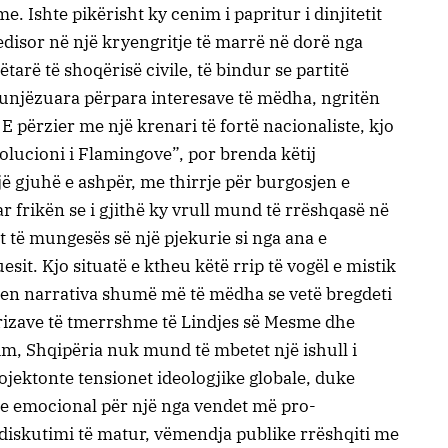
me. Ishte pikërisht ky cenim i papritur i dinjitetit
disor në një kryengritje të marrë në dorë nga
ëtarë të shoqërisë civile, të bindur se partitë
gjunjëzuara përpara interesave të mëdha, ngritën
 E përzier me një krenari të fortë nacionaliste, kjo
olucioni i Flamingove”, por brenda këtij
jë gjuhë e ashpër, me thirrje për burgosjen e
ar frikën se i gjithë ky vrull mund të rrëshqasë në
t të mungesës së një pjekurie si nga ana e
sit. Kjo situatë e ktheu këtë rrip të vogël e mistik
asen narrativa shumë më të mëdha se vetë bregdeti
krizave të tmerrshme të Lindjes së Mesme dhe
m, Shqipëria nuk mund të mbetet një ishull i
projektonte tensionet ideologjike globale, duke
dhe emocional për një nga vendet më pro-
diskutimi të matur, vëmendja publike rrëshqiti me