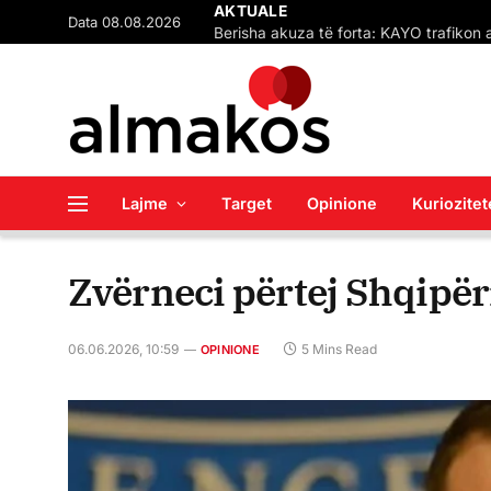
Data 08.08.2026
AKTUALE
(VIDEO) VLEN-i dhe BDI 
Lajme
Target
Opinione
Kuriozitet
Zvërneci përtej Shqipër
06.06.2026, 10:59
5 Mins Read
OPINIONE