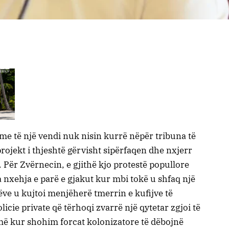
e të një vendi nuk nisin kurrë nëpër tribuna të
 projekt i thjeshtë gërvisht sipërfaqen dhe nxjerr
e. Për Zvërnecin, e gjithë kjo protestë popullore
a nxehja e parë e gjakut kur mbi tokë u shfaq një
ve u kujtoi menjëherë tmerrin e kufijve të
icie private që tërhoqi zvarrë një qytetar zgjoi të
ejmë kur shohim forcat kolonizatore të dëbojnë