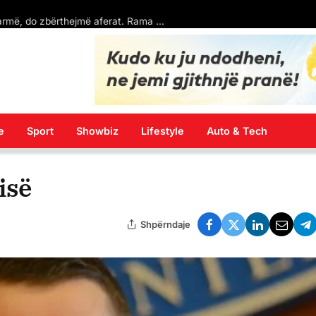
përplasen për rastin Grubi
e
Sport
Showbiz
Lifestyle
Auto & Tech
isë
Shpërndaje