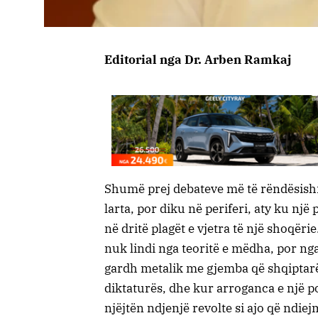
Editorial nga Dr. Arben Ramkaj
Shumë prej debateve më të rëndësishm
larta, por diku në periferi, aty ku një
në dritë plagët e vjetra të një shoqëri
nuk lindi nga teoritë e mëdha, por ng
gardh metalik me gjemba që shqiptarë
diktaturës, dhe kur arroganca e një pol
njëjtën ndjenjë revolte si ajo që ndi