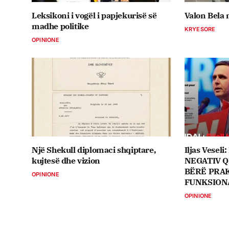
Leksikoni i vogël i papjekurisë së
Valon Bela
madhe politike
KRYESORE
OPINIONE
Një Shekull diplomaci shqiptare,
Iljas Vese
kujtesë dhe vizion
NEGATIV Q
BËRË PRAK
OPINIONE
FUNKSION
OPINIONE