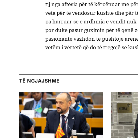
tij nga aftësia për të kërcënuar me pë
veta për të vendosur kushte dhe për të
pa harruar se e ardhmja e vendit nuk 
por duke pasur guximin për të qenë z
pasionante vazhdon të pushtojë arenën 
vetëm i vërtetë që do të tregojë se kus
TË NGJAJSHME