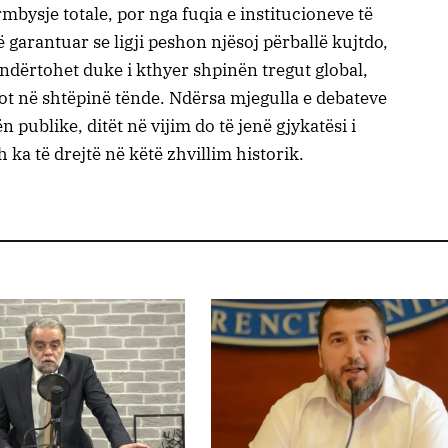
rmbysje totale, por nga fuqia e institucioneve të
 garantuar se ligji peshon njësoj përballë kujtdo,
ndërtohet duke i kthyer shpinën tregut global,
ot në shtëpinë tënde. Ndërsa mjegulla e debateve
publike, ditët në vijim do të jenë gjykatësi i
h ka të drejtë në këtë zhvillim historik.