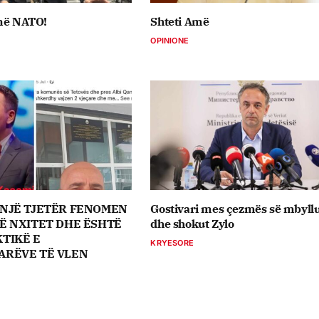
 në NATO!
Shteti Amë
OPINIONE
li: NJË TJETËR FENOMEN
Gostivari mes çezmës së mbyll
Ë NXITET DHE ËSHTË
dhe shokut Zylo
TIKË E
KRYESORE
ARËVE TË VLEN