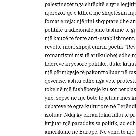
palestinezët nga shtëpitë e tyre legjiti
njerëzor që e ktheu një shqetësim mje
forcat e reja: një rini shqiptare dhe an
politike tradicionale janë tashmë të 
një kauzë të fortë anti-establishment.
revoltë mori shpejt emrin poetik “Rev
romantizmi nisi të artikulohej edhe n
liderëve kryesorë politikë, duke kriju
një përmbysje të pakontrolluar në ras
qeverisë, ashtu edhe nga vetë protestue
toke në një fushëbetejë ku sot përpl
ynë, sepse në një botë të jetuar mes 
debateve të egra kulturore në Perëndi
izoluar. Ndaj ky ekran lokal filloi të 
krijuar një paradoks sa politik, aq e
amerikane në Europë. Në vend të një 