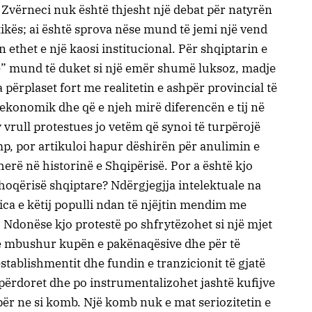
, Zvërneci nuk është thjesht një debat për natyrën
ikës; ai është sprova nëse mund të jemi një vend
 ethet e një kaosi institucional. Për shqiptarin e
e” mund të duket si një emër shumë luksoz, madje
 përplaset fort me realitetin e ashpër provincial të
t ekonomik dhe që e njeh mirë diferencën e tij në
 vrull protestues jo vetëm që synoi të turpërojë
mp, por artikuloi hapur dëshirën për anulimin e
erë në historinë e Shqipërisë. Por a është kjo
shoqërisë shqiptare? Ndërgjegjja intelektuale na
ca e këtij populli ndan të njëjtin mendim me
 Ndonëse kjo protestë po shfrytëzohet si një mjet
 të mbushur kupën e pakënaqësive dhe për të
ablishmentit dhe fundin e tranzicionit të gjatë
 përdoret dhe po instrumentalizohet jashtë kufijve
për ne si komb. Një komb nuk e mat seriozitetin e