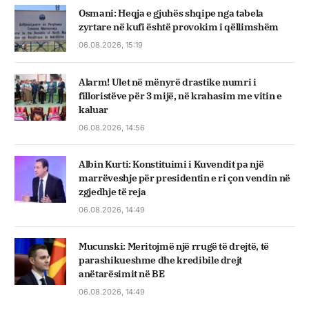
Osmani: Heqja e gjuhës shqipe nga tabela
zyrtare në kufi është provokim i qëllimshëm
06.08.2026, 15:19
Alarm! Ulet në mënyrë drastike numri i
filloristëve për 3 mijë, në krahasim me vitin e
kaluar
06.08.2026, 14:56
Albin Kurti: Konstituimi i Kuvendit pa një
marrëveshje për presidentin e ri çon vendin në
zgjedhje të reja
06.08.2026, 14:49
Mucunski: Meritojmë një rrugë të drejtë, të
parashikueshme dhe kredibile drejt
anëtarësimit në BE
06.08.2026, 14:49