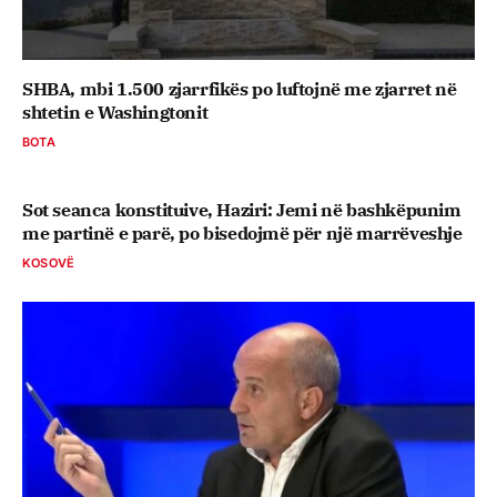
SHBA, mbi 1.500 zjarrfikës po luftojnë me zjarret në
shtetin e Washingtonit
BOTA
Sot seanca konstituive, ​Haziri: Jemi në bashkëpunim
me partinë e parë, po bisedojmë për një marrëveshje
KOSOVË