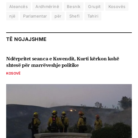
Aleancës
Ardhmërinë
Besnik
Grupit
Kosovës
një
Parlamentar
për
Shefi
Tahiri
TË NGJAJSHME
Ndërpritet seanca e Kuvendit, Kurti kërkon kohë
shtesë për marrëveshje politike
KOSOVË