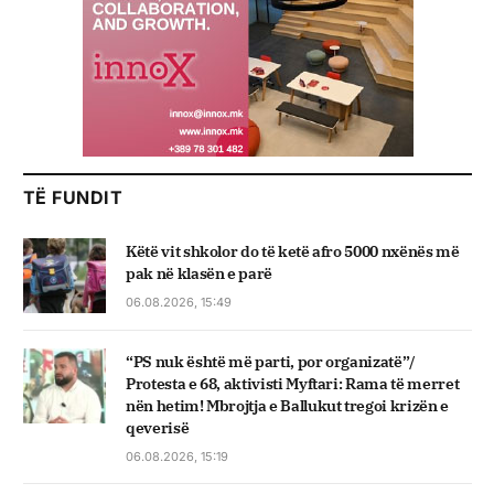
TË FUNDIT
Këtë vit shkolor do të ketë afro 5000 nxënës më
pak në klasën e parë
06.08.2026, 15:49
“PS nuk është më parti, por organizatë”/
Protesta e 68, aktivisti Myftari: Rama të merret
nën hetim! Mbrojtja e Ballukut tregoi krizën e
qeverisë
06.08.2026, 15:19