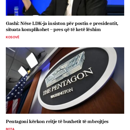
Gashi: Nëse LDK-ja insiston për postin e presidentit,
situata komplikohet – pres që të ketë lëshim
KOSOVË
Pentagoni kërkon rritje të buxhetit të mbrojtjes
BOTA