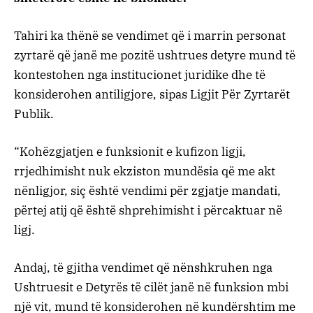
Tahiri ka thënë se vendimet që i marrin personat
zyrtarë që janë me pozitë ushtrues detyre mund të
kontestohen nga institucionet juridike dhe të
konsiderohen antiligjore, sipas Ligjit Për Zyrtarët
Publik.
“Kohëzgjatjen e funksionit e kufizon ligji,
rrjedhimisht nuk ekziston mundësia që me akt
nënligjor, siç është vendimi për zgjatje mandati,
përtej atij që është shprehimisht i përcaktuar në
ligj.
Andaj, të gjitha vendimet që nënshkruhen nga
Ushtruesit e Detyrës të cilët janë në funksion mbi
një vit, mund të konsiderohen në kundërshtim me