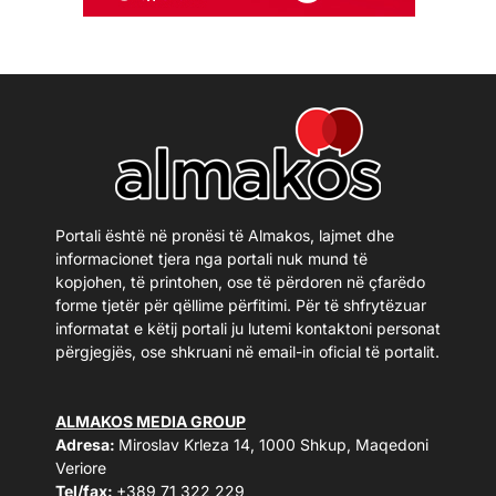
Portali është në pronësi të Almakos, lajmet dhe
informacionet tjera nga portali nuk mund të
kopjohen, të printohen, ose të përdoren në çfarëdo
forme tjetër për qëllime përfitimi. Për të shfrytëzuar
informatat e këtij portali ju lutemi kontaktoni personat
përgjegjës, ose shkruani në email-in oficial të portalit.
ALMAKOS MEDIA GROUP
Adresa:
Miroslav Krleza 14, 1000 Shkup, Maqedoni
Veriore
Tel/fax:
+389 71 322 229