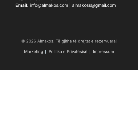
Email:
info@almakos.com
|
almakoss@gmail.com
© 2026 Almakos. Të gjitha të drejtat e rezervuara!
Marketing
Politika e Privatësisë
Impressum