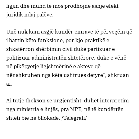
ligjin dhe mund të mos prodhojnë asnjë efekt
juridik ndaj palëve.
Unë nuk kam asgjë kundër emrave të përveçëm që
i bartin këto funksione, por kjo praktikë e
shkatërron shërbimin civil duke partizuar e
politizuar administratën shtetërore, duke e vënë
në pikëpyetje ligjshmërinë e akteve që
nënshkruhen nga këta ushtrues detyre”, shkruan
ai.
Ai tutje thekson se urgjentisht, duhet interpretim
nga ministria e linjës, pra MPB, në të kundërtën
shteti bie në bllokadë. /Telegrafi/