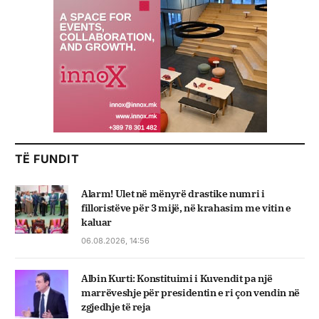
TË FUNDIT
Alarm! Ulet në mënyrë drastike numri i
filloristëve për 3 mijë, në krahasim me vitin e
kaluar
06.08.2026, 14:56
Albin Kurti: Konstituimi i Kuvendit pa një
marrëveshje për presidentin e ri çon vendin në
zgjedhje të reja