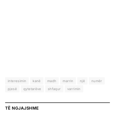
interesimin
kanë
madh
marrin
një
numër
pjesë
qytetarëve
shfaqur
varrimin
TË NGJAJSHME