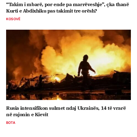
“Takim i mbarë, por ende pa marrëveshje”, çka thanë
Kurti e Abdixhiku pas takimit tre orësh?
KOSOVË
Rusia intensifikon sulmet ndaj Ukrainës, 14 të vrarë
në rajonin e Kievit
BOTA