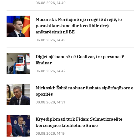
06.08.2026, 14:49
Mucunski: Meritojmë një rrugë të drejtë, të
parashikueshme dhe kredibile drejt
anëtarësimit në BE
06.08.2026, 14:49
Digjet një banesë në Gostivar, tre persona të
lënduar
06.08.2026, 14:42
Mickoski: Është mohuar fushata sipërfaqësore e
opozitës
06.08.2026, 14:31
Kryediplomati turk Fidan: Sulmet izraelite
kërcënojnë stabilitetin e Sirisë
06.08.2026, 14:19