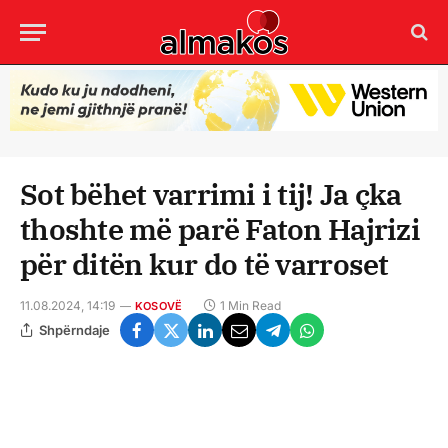
Sot bëhet varrimi i tij! Ja çka
thoshte më parë Faton Hajrizi
për ditën kur do të varroset
11.08.2024, 14:19
1 Min Read
KOSOVË
Shpërndaje