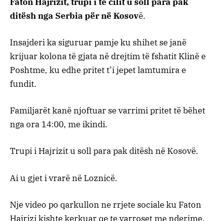
Faton Hajrizit, trupi i të cilit u soll para pak
ditësh nga Serbia për në Kosov
ë.
Insajderi ka siguruar pamje ku shihet se janë
krijuar kolona të gjata në drejtim të fshatit Klinë e
Poshtme, ku edhe pritet t’i jepet lamtumira e
fundit.
Familjarët kanë njoftuar se varrimi pritet të bëhet
nga ora 14:00, me ikindi.
Trupi i Hajrizit u soll para pak ditësh në Kosovë.
Ai u gjet i vrarë në Loznicë.
Nje video po qarkullon ne rrjete sociale ku Faton
Hajrizi kishte kerkuar qe te varroset me nderime.