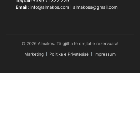
Tel/fax:
+389 71 322 229
Email:
info@almakos.com
|
almakoss@gmail.com
© 2026 Almakos. Të gjitha të drejtat e rezervuara!
Marketing
Politika e Privatësisë
Impressum