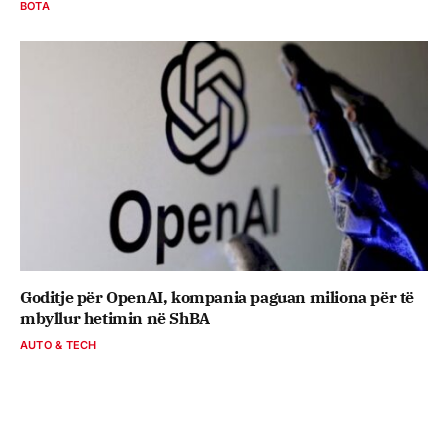
BOTA
Goditje për OpenAI, kompania paguan miliona për të
mbyllur hetimin në ShBA
AUTO & TECH