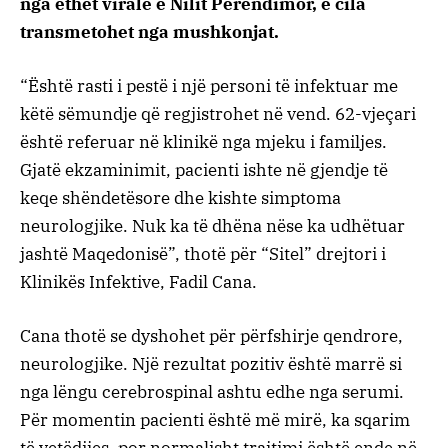
nga ethet virale e Nilit Perëndimor, e cila
transmetohet nga mushkonjat.
“Është rasti i pestë i një personi të infektuar me
këtë sëmundje që regjistrohet në vend. 62-vjeçari
është referuar në klinikë nga mjeku i familjes.
Gjatë ekzaminimit, pacienti ishte në gjendje të
keqe shëndetësore dhe kishte simptoma
neurologjike. Nuk ka të dhëna nëse ka udhëtuar
jashtë Maqedonisë”, thotë për “Sitel” drejtori i
Klinikës Infektive, Fadil Cana.
Cana thotë se dyshohet për përfshirje qendrore,
neurologjike. Një rezultat pozitiv është marrë si
nga lëngu cerebrospinal ashtu edhe nga serumi.
Për momentin pacienti është më mirë, ka sqarim