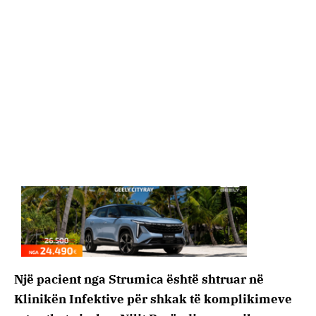
Një pacient nga Strumica është shtruar në
Klinikën Infektive për shkak të komplikimeve