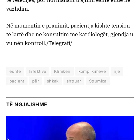
të vetëdijes, por normalisht trajtimi është ende në
vazhdim.
Në momentin e pranimit, pacientja kishte tension
të lartë dhe në konsultim me kardiologët, gjendja u
vu nën kontroll./Telegrafi/
është
Infektive
Klinikën
komplikimeve
një
pacient
për
shkak
shtruar
Strumica
TË NGJAJSHME