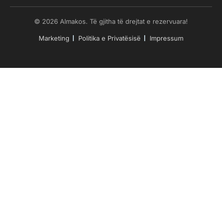
© 2026 Almakos. Të gjitha të drejtat e rezervuara!
Marketing
Politika e Privatësisë
Impressum