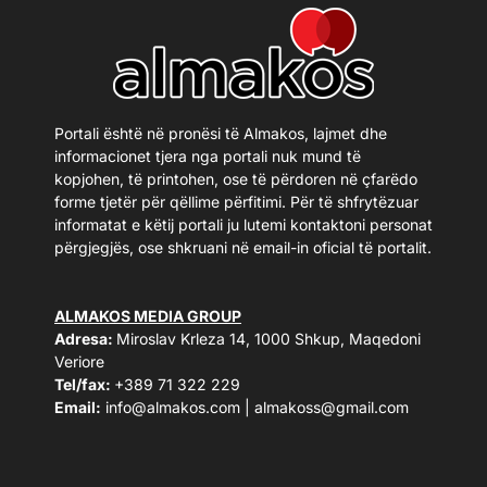
Portali është në pronësi të Almakos, lajmet dhe
informacionet tjera nga portali nuk mund të
kopjohen, të printohen, ose të përdoren në çfarëdo
forme tjetër për qëllime përfitimi. Për të shfrytëzuar
informatat e këtij portali ju lutemi kontaktoni personat
përgjegjës, ose shkruani në email-in oficial të portalit.
ALMAKOS MEDIA GROUP
Adresa:
Miroslav Krleza 14, 1000 Shkup, Maqedoni
Veriore
Tel/fax:
+389 71 322 229
Email:
info@almakos.com
|
almakoss@gmail.com