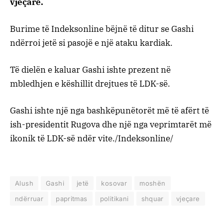
vjeçare.
Burime të Indeksonline bëjnë të ditur se Gashi
ndërroi jetë si pasojë e një ataku kardiak.
Të dielën e kaluar Gashi ishte prezent në
mbledhjen e këshillit drejtues të LDK-së.
Gashi ishte një nga bashkëpunëtorët më të afërt të
ish-presidentit Rugova dhe një nga veprimtarët më
ikonik të LDK-së ndër vite./Indeksonline/
Alush
Gashi
jetë
kosovar
moshën
ndërruar
papritmas
politikani
shquar
vjeçare