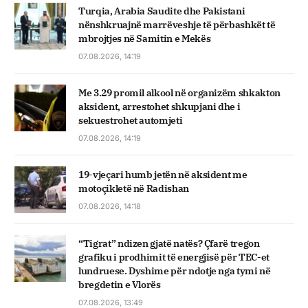
Turqia, Arabia Saudite dhe Pakistani
nënshkruajnë marrëveshje të përbashkët të
mbrojtjes në Samitin e Mekës
07.08.2026, 14:19
Me 3.29 promil alkool në organizëm shkakton
aksident, arrestohet shkupjani dhe i
sekuestrohet automjeti
07.08.2026, 14:19
19-vjeçari humb jetën në aksident me
motoçikletë në Radishan
07.08.2026, 14:18
“Tigrat” ndizen gjatë natës? Çfarë tregon
grafiku i prodhimit të energjisë për TEC-et
lundruese. Dyshime për ndotje nga tymi në
bregdetin e Vlorës
07.08.2026, 13:49