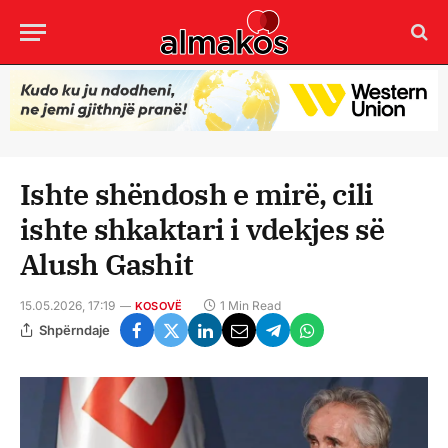
Ishte shëndosh e mirë, cili
ishte shkaktari i vdekjes së
Alush Gashit
15.05.2026, 17:19
1 Min Read
KOSOVË
Shpërndaje