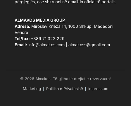
përgjegjës, ose shkruani në email-in oficial të portalit.
ALMAKOS MEDIA GROUP
Adresa:
Miroslav Krleza 14, 1000 Shkup, Maqedoni
Veriore
Tel/fax:
+389 71 322 229
Email:
info@almakos.com
|
almakoss@gmail.com
© 2026 Almakos. Të gjitha të drejtat e rezervuara!
Marketing
Politika e Privatësisë
Impressum