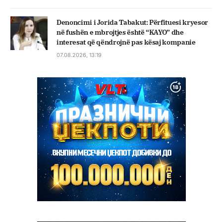
Denoncimi i Jorida Tabakut: Përfituesi kryesor
në fushën e mbrojtjes është “KAYO” dhe
interesat që qëndrojnë pas kësaj kompanie
07.08.2026, 13:19