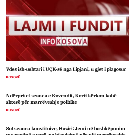
Vdes ish-ushtari i UÇK-së nga Lipjani, u gjet i plagosur
KOSOVË
Ndërpritet seanca e Kuvendit, Kurti kërkon kohë
shtesë për marrëveshje politike
KOSOVË
Sot seanca konstituive, ​Haziri: Jemi në bashkëpunim
me partinë e parë, po bisedojmë për një marrëveshje