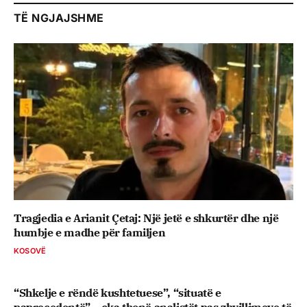
TË NGJAJSHME
Tragjedia e Arianit Çetaj: Një jetë e shkurtër dhe një
humbje e madhe për familjen
KOSOVË
“Shkelje e rëndë kushtetuese”, “situatë e
paprecedentë” – çka thonë analistët pas zhvillimeve të