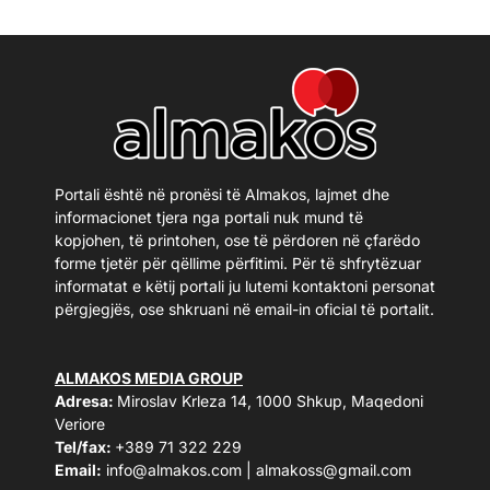
Portali është në pronësi të Almakos, lajmet dhe
informacionet tjera nga portali nuk mund të
kopjohen, të printohen, ose të përdoren në çfarëdo
forme tjetër për qëllime përfitimi. Për të shfrytëzuar
informatat e këtij portali ju lutemi kontaktoni personat
përgjegjës, ose shkruani në email-in oficial të portalit.
ALMAKOS MEDIA GROUP
Adresa:
Miroslav Krleza 14, 1000 Shkup, Maqedoni
Veriore
Tel/fax:
+389 71 322 229
Email:
info@almakos.com
|
almakoss@gmail.com