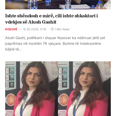
Ishte shëndosh e mirë, cili ishte shkaktari i
vdekjes së Alush Gashit
KOSOVË
15.05.2026, 17:19
1 Min Read
Alush Gashi, politikani i shquar Kosovar ka ndërruar jetë sot
papritmas në moshën 76 vjeçare. Burime të Indeksonline
bëjnë të…