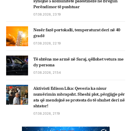
synojnë 5 komunitete palestineze në Bregun
Perëndimor të pushtuar
07.08.2026, 23:19
Nesër fazë portokalli, temperaturat deri në 40
gradë
07.08.2026, 22:19
Të shtëna me armë në Saraj, qëllohet vetura me
dy persona
07.08.2026, 21:54
Aktivisti Edison Lika: Qeveria ka nisur
numërimin mbrapsht. Sheshi plot, përgjigje për
ata që mendojnë se protesta do të shuhet deri në
shtator!
07.08.2026, 21:19