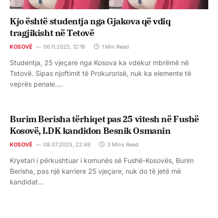
Kjo është studentja nga Gjakova që vdiq
tragjikisht në Tetovë
KOSOVË
06.11.2025, 12:19
1 Min Read
Studentja, 25 vjeçare nga Kosova ka vdekur mbrëmë në
Tetovë. Sipas njoftimit të Prokurorisë, nuk ka elemente të
veprës penale.…
Burim Berisha tërhiqet pas 25 vitesh në Fushë
Kosovë, LDK kandidon Besnik Osmanin
KOSOVË
08.07.2025, 22:49
3 Mins Read
Kryetari i përkushtuar i komunës së Fushë-Kosovës, Burim
Berisha, pas një karriere 25 vjeçare, nuk do të jetë më
kandidat…