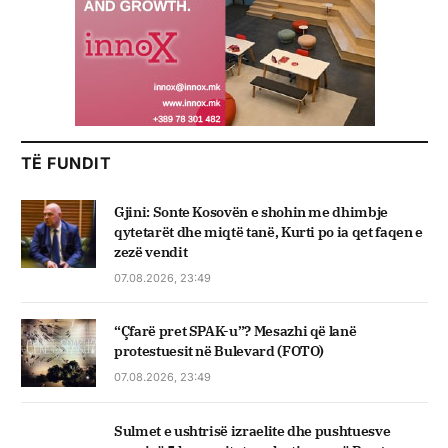
TË FUNDIT
Gjini: Sonte Kosovën e shohin me dhimbje
qytetarët dhe miqtë tanë, Kurti po ia qet faqen e
zezë vendit
07.08.2026, 23:49
“Çfarë pret SPAK-u”? Mesazhi që lanë
protestuesit në Bulevard (FOTO)
07.08.2026, 23:49
Sulmet e ushtrisë izraelite dhe pushtuesve