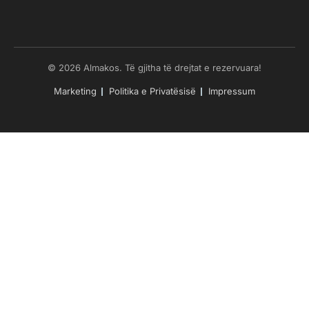
© 2026 Almakos. Të gjitha të drejtat e rezervuara!
Marketing
Politika e Privatësisë
Impressum