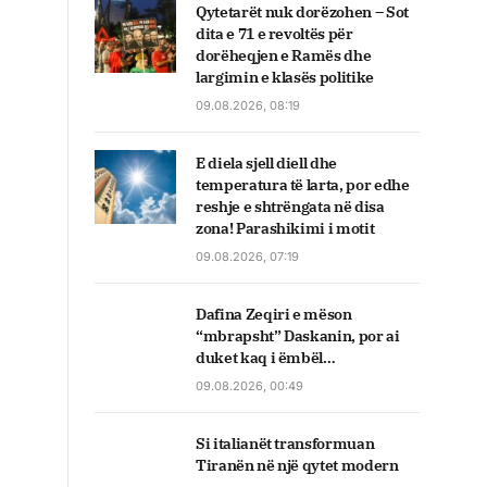
Qytetarët nuk dorëzohen – Sot
dita e 71 e revoltës për
dorëheqjen e Ramës dhe
largimin e klasës politike
09.08.2026, 08:19
E diela sjell diell dhe
temperatura të larta, por edhe
reshje e shtrëngata në disa
zona! Parashikimi i motit
09.08.2026, 07:19
Dafina Zeqiri e mëson
“mbrapsht” Daskanin, por ai
duket kaq i ëmbël…
09.08.2026, 00:49
Si italianët transformuan
Tiranën në një qytet modern