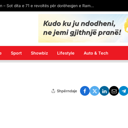
E diela sjell diell dhe temperatura të larta, por edhe reshje e shtrëngata në disa zona! Parashikimi i motit
e
Sport
Showbiz
Lifestyle
Auto & Tech
Shpërndaje