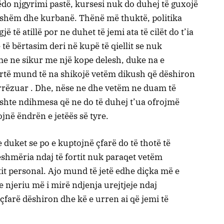
jgyrimi pastë, kursesi nuk do duhej të guxojë
eshëm dhe kurbanë. Thënë më thuktë, politika
 të atillë por ne duhet të jemi ata të cilët do t’ia
të bërtasim deri në kupë të qiellit se nuk
 me ne sikur me një kope delesh, duke na e
artë mund të na shikojë vetëm dikush që dëshiron
 rrëzuar . Dhe, nëse ne dhe vetëm ne duam të
 ishte ndihmesa që ne do të duhej t’ua ofrojmë
ojnë ëndrën e jetëës së tyre.
 se po e kuptojnë çfarë do të thotë të
ueshmëria ndaj të fortit nuk paraqet vetëm
etit personal. Ajo mund të jetë edhe diçka më e
 njeriu më i mirë ndjenja urejtjeje ndaj
çfarë dëshiron dhe kë e urren ai që jemi të
.