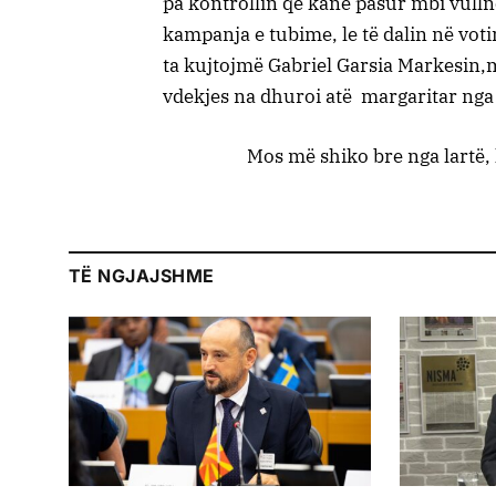
pa kontrollin që kanë pasur mbi vulln
kampanja e tubime, le të dalin në votim
ta kujtojmë Gabriel Garsia Markesin,m
vdekjes na dhuroi atë margaritar nga fi
Mos më shiko bre nga lartë,
TË NGJAJSHME