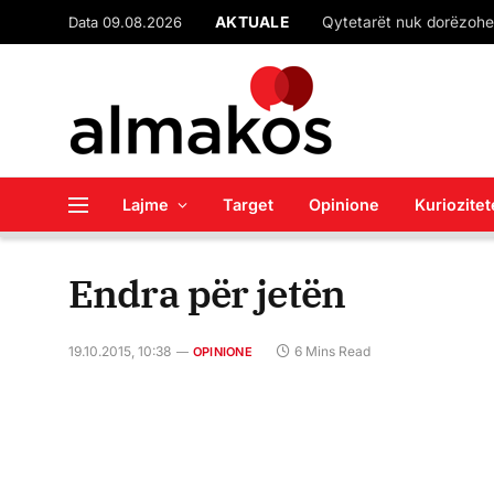
Data 09.08.2026
AKTUALE
Lajme
Target
Opinione
Kuriozitet
Endra për jetën
19.10.2015, 10:38
6 Mins Read
OPINIONE