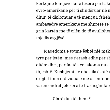
kërkojnë fëmijëve tanë tesera parti
evro-amerikane për ti shndëruar në min
ditur, të diplomuar e të mençur, fsheh
ambasadve amerikane me shpresë se pik
grin kartën me të cilën do të avulloh
mjedis asgjësë.
Maqedonia e sotme është një makth pë
tyre për jetën, mes tjerash edhe për
ditëm dhe , për fat të keq, akoma nuk
thjeshtë. Kush jemi ne dhe cila është 
drejtat tona individuale me orientimet 
varen ëndrat jetësore të trashëgimtar
Cfarë dua të them ?