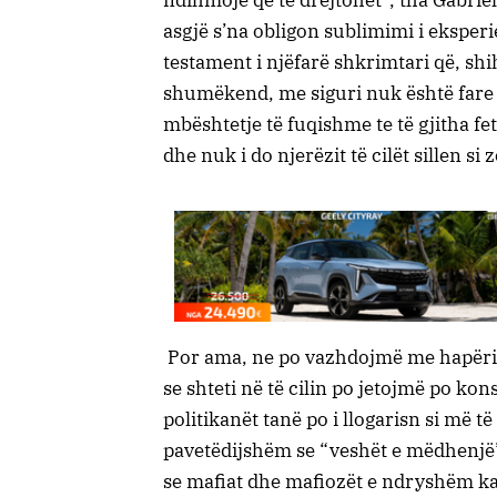
asgjë s’na obligon sublimimi i eksperi
testament i njëfarë shkrimtari që, shi
shumëkend, me siguri nuk është fare m
mbështetje të fuqishme te të gjitha 
dhe nuk i do njerëzit të cilët sillen
Por ama, ne po vazhdojmë me hapëri
se shteti në të cilin po jetojmë po ko
politikanët tanë po i llogarisn si më t
pavetëdijshëm se “veshët e mëdhenjë”
se mafiat dhe mafiozët e ndryshëm ka