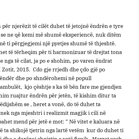
ër njerëzit të cilët duhet të jetojnë ëndrën e tyre
k se ne që kemi më shumë eksperiencë, nuk ditëm
më ti përgjegjemi një pyetjes shumë të thjeshtë.
het të tërheqim për ti harmonizuar të drejtat tona
e nga të cilat, ja po e shohim, po varen ëndrat
 I Zotit, 2015. Cdo gje rrjedh dhe çdo gjë po
ë ëndër dhe po shndërohemi në popull
bulët, kjo çështje s ka të bën fare me gjendjen
shim ruajtur ëndrën për jetën, të kishim ditur ta
dijshëm se , heret a vonë, do të duhet ta
ek nga mjeshtri i realizmit magjik i cili në
bahet mend për jetë e mot:
“ Në vitet e kaluara në
ë ta shikojë tjetrin nga lartë vetëm kur do duhet ti
 dhe e dorëzoi shpirtin e vetë fisnik.
Merret vesh,