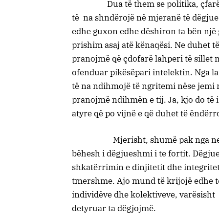
Dua të them se politika, çfarëdo n
të na shndërojë në mjeranë të dëgju
edhe guxon edhe dëshiron ta bën një gjë
prishim asaj atë kënaqësi. Ne duhet të 
pranojmë që çdofarë lahperi të sillet
ofenduar pikësëpari intelektin. Nga l
të na ndihmojë të ngritemi nëse jemi
pranojmë ndihmën e tij. Ja, kjo do të
atyre që po vijnë e që duhet të ëndërr
Mjerisht, shumë pak nga ne duket
bëhesh i dëgjueshmi i te fortit. Dëgj
shkatërrimin e dinjitetit dhe integrit
tmershme. Ajo mund të krijojë edhe te
individëve dhe kolektiveve, varësisht 
detyruar ta dëgjojmë