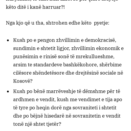
këto ditë i kanë harruar?!
Nga kjo që u tha, shtrohen edhe këto pyetje:
Kush po e pengon zhvillimin e demokracisë,
sundimin e shtetit ligjor, zhvillimin ekonomik e
punësimin e rinisë sonë të mrekullueshme,
arsim te standardeve bashkëkohore, shërbime
cilësore shëndetësore dhe drejtësinë sociale në
Kosovë?
Kush po bënë marrëveshje të dëmshme për të
ardhmen e vendit, kush me vendimet e tija apo
të tyre po heqin dorë nga sovraniteti i shtetit
dhe po bëjnë hisedarë në sovranitetin e vendit
tonë një shtet tjetër?