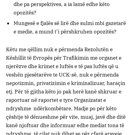
dhe pa perspektives, a ia lamë edhe këto
opozitës?
Mungesë e fjalës së lirë dhe sulmi mbi gazetarë
e medie, a mund t’i përshkruhen opozitës?
Këtu me qëllim nuk e përmenda Rezolutën e
Këshillit të Evropës për Trafikimin me organet e
njerëzve dhe krimet e luftës e të pas luftës që u
veshën pjesëtarëve te UCK-së, nuk e përmenda
nepotizmin, privatizimin e kriminalizuar, haraçin
etj. Për të gjitha këto jo pak herë kanë shkruar e
raportuar në raportet e tyre Organizatat e
ndryshme ndërkombëtare. Madje po për këto
çështje të dënueshme për vite, muaj, javë dhe ditë
kanë njoftuar dhe informuar edhe mediat tona të
ndryshme, të cilat nuk dihet se për çfarë arsyeje