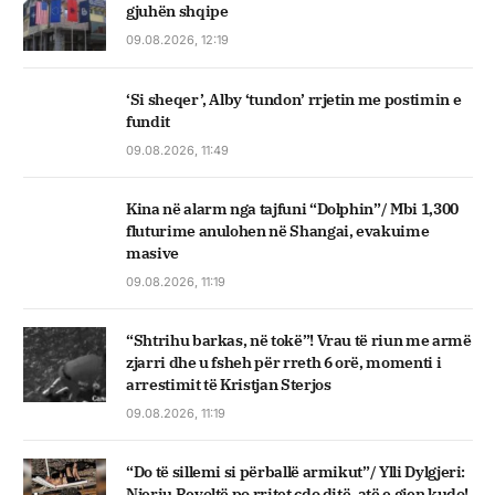
gjuhën shqipe
09.08.2026, 12:19
‘Si sheqer’, Alby ‘tundon’ rrjetin me postimin e
fundit
09.08.2026, 11:49
Kina në alarm nga tajfuni “Dolphin”/ Mbi 1,300
fluturime anulohen në Shangai, evakuime
masive
09.08.2026, 11:19
“Shtrihu barkas, në tokë”! Vrau të riun me armë
zjarri dhe u fsheh për rreth 6 orë, momenti i
arrestimit të Kristjan Sterjos
09.08.2026, 11:19
“Do të sillemi si përballë armikut”/ Ylli Dylgjeri:
Njeriu Revoltë po rritet çdo ditë, atë e gjen kudo!