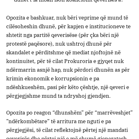
Opozita e bashkuar, nuk bëri veprime që mund të
cilësoheshin dhunë, për kapjen e institucioneve te
shtetit nga partitë qeverisëse (për çka bëri një
protestë paqësore), nuk ushtroj dhunë për
skandalet e përditshme që mediat njoftojnë në
kontinuitet, për të cilat Prokuroria e gjyqet nuk
ndërmarrin asnjë hap, nuk përdori dhunën as për
krimin ekonomik e korrupsionin e pa
ndëshkueshëm, pasi për këto çështje, një qeveri e
përgjegjshme mund ta ndryshoj gjendjen.
Opozita po reagon “dhunshëm” për “marrëveshjet”
”ndërkombëtare” të arritura me nguti e pa
përgjegjësi, të cilat reflektojnë përtej një mandati
qeverisës dhe përtej një e më shumë gjeneratash