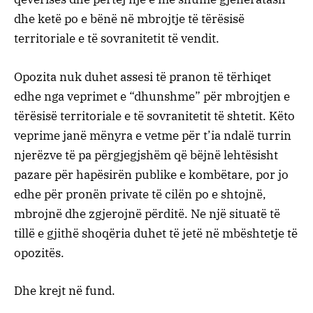
dhe ketë po e bënë në mbrojtje të tërësisë
territoriale e të sovranitetit të vendit.
Opozita nuk duhet assesi të pranon të tërhiqet
edhe nga veprimet e “dhunshme” për mbrojtjen e
tërësisë territoriale e të sovranitetit të shtetit. Këto
veprime janë mënyra e vetme për t’ia ndalë turrin
njerëzve të pa përgjegjshëm që bëjnë lehtësisht
pazare për hapësirën publike e kombëtare, por jo
edhe për pronën private të cilën po e shtojnë,
mbrojnë dhe zgjerojnë përditë. Ne një situatë të
tillë e gjithë shoqëria duhet të jetë në mbështetje të
opozitës.
Dhe krejt në fund.