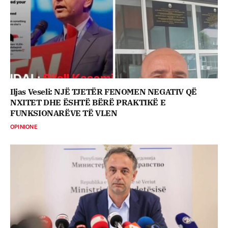
Iljas Veseli: NJË TJETËR FENOMEN NEGATIV QË
NXITET DHE ËSHTË BËRË PRAKTIKË E
FUNKSIONARËVE TË VLEN
OPINIONE