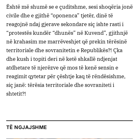
Është më shumë se e çuditshme, sesi shoqëria jonë
civile dhe e gjithë “oponenca” tjetër, dinë të
reagojnë ndaj gjerave sekondare siç ishte rasti i
“protestës kundër “dhunës” në Kuvend”, gjithnjë
në krahasim me marrëveshjet që prekin tërësinë
territoriale dhe sovranitetin e Republikës?! Çka
dhe kush i topiti deri në ketë shkallë ndjenjat
atdhetare të njerëzve që mos të kenë sensin e
reagimit qytetar për çështje kaq të rëndësishme,
siç janë: tërësia territoriale dhe sovraniteti i
shtetit?!
TË NGJAJSHME