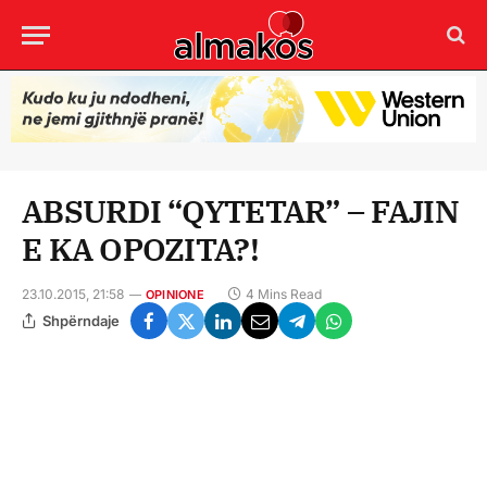
ABSURDI “QYTETAR” – FAJIN
E KA OPOZITA?!
23.10.2015, 21:58
4 Mins Read
OPINIONE
Shpërndaje