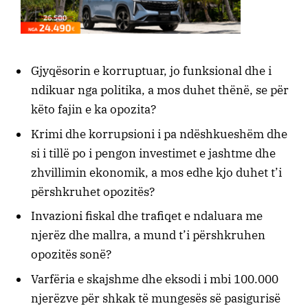
Gjyqësorin e korruptuar, jo funksional dhe i
ndikuar nga politika, a mos duhet thënë, se për
këto fajin e ka opozita?
Krimi dhe korrupsioni i pa ndëshkueshëm dhe
si i tillë po i pengon investimet e jashtme dhe
zhvillimin ekonomik, a mos edhe kjo duhet t’i
përshkruhet opozitës?
Invazioni fiskal dhe trafiqet e ndaluara me
njerëz dhe mallra, a mund t’i përshkruhen
opozitës sonë?
Varfëria e skajshme dhe eksodi i mbi 100.000
njerëzve për shkak të mungesës së pasigurisë