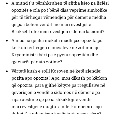
A mund t’u përshkruhen të gjitha këto pa ligjësi
opozitës e cila po i bënë disa veprime simbolike
për të tërhequr vëmendjen për demet e mëdha
që po i bëhen vendit me marrëveshjet e
Brukselit dhe marrëveshjen e demarkacionit?
A mos na qenka mëkat i madh pse opozita po
kërkon tërheqjen e inicialeve në zotimin që
Kryeministri bëri pa e pyetur opozitën dhe
qytetarët për ato zotime?
Vërtetë kush e solli Kosovën në ketë gjendje:
pozita apo opozita? Apo, mos dikush po kërkon
që opozita, para gjithë këtyre pa rregullsive në
qeverisjen e vendit e sidomos në dëmet e pa
riparueshme që po ia shkaktojnë vendit
marrëveshjet e quajtura ndërkombëtare, ajo
duhet t’ia mban ison koalicionit qeverisës a?