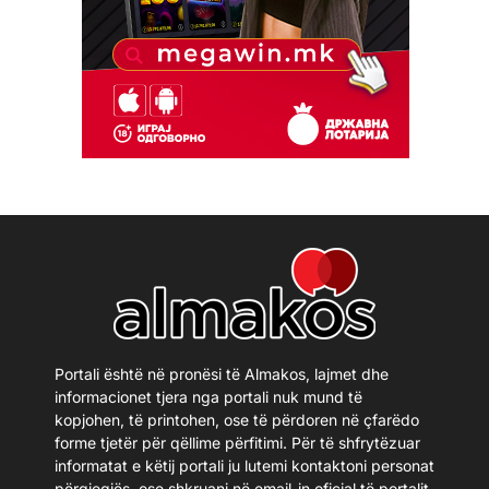
Portali është në pronësi të Almakos, lajmet dhe
informacionet tjera nga portali nuk mund të
kopjohen, të printohen, ose të përdoren në çfarëdo
forme tjetër për qëllime përfitimi. Për të shfrytëzuar
informatat e këtij portali ju lutemi kontaktoni personat
përgjegjës, ose shkruani në email-in oficial të portalit.