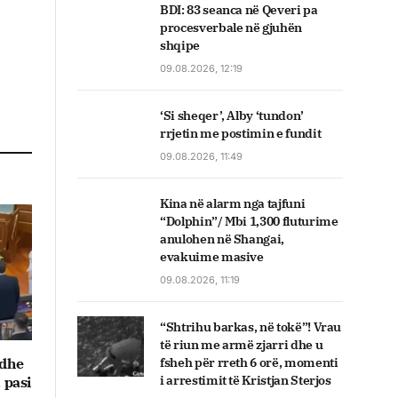
BDI: 83 seanca në Qeveri pa
procesverbale në gjuhën
shqipe
09.08.2026, 12:19
‘Si sheqer’, Alby ‘tundon’
rrjetin me postimin e fundit
09.08.2026, 11:49
Kina në alarm nga tajfuni
“Dolphin”/ Mbi 1,300 fluturime
anulohen në Shangai,
evakuime masive
09.08.2026, 11:19
“Shtrihu barkas, në tokë”! Vrau
të riun me armë zjarri dhe u
fsheh për rreth 6 orë, momenti
 dhe
i arrestimit të Kristjan Sterjos
 pasi