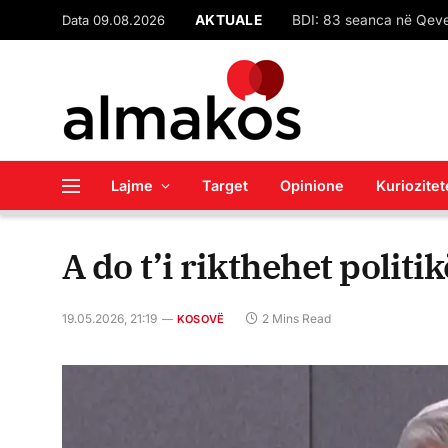
Data 09.08.2026
AKTUALE
‘Si sheqer’, Alby ‘tundon
Lajme
Target
Opinione
Kuriozitet
A do t’i rikthehet politi
19.05.2026, 21:19
2 Mins Read
KOSOVË