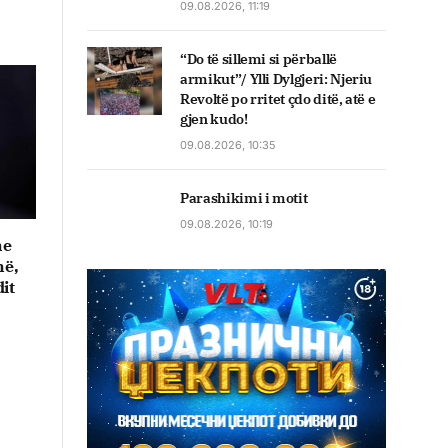
09.08.2026, 11:19
“Do të sillemi si përballë
armikut”/ Ylli Dylgjeri: Njeriu
Revoltë po rritet çdo ditë, atë e
gjen kudo!
09.08.2026, 10:35
Parashikimi i motit
09.08.2026, 10:19
me
në,
it