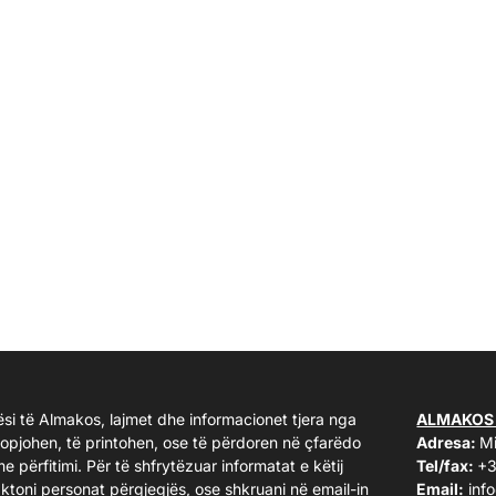
ësi të Almakos, lajmet dhe informacionet tjera nga
ALMAKOS
kopjohen, të printohen, ose të përdoren në çfarëdo
Adresa:
Mi
me përfitimi. Për të shfrytëzuar informatat e këtij
Tel/fax:
+3
taktoni personat përgjegjës, ose shkruani në email-in
Email:
inf