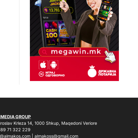
 MEDIA GROUP
roslav Krleza 14, 1000 Shkup, Maqedoni Veriore
89 71 322 229
o@almakos.com
|
almakoss@gmail.com