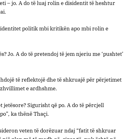
i – jo. A do të luaj rolin e disidentit të heshtur
ai.
identitet politik mbi kritikën apo mbi rolin e
kës? Jo. A do të pretendoj të jem njeriu me ‘pushtet’
zhdojë të reflektojë dhe të shkruajë për përjetimet
r zhvillimet e ardhshme.
t jetësore? Sigurisht që po. A do të përcjell
po”, ka thënë Thaçi.
sideron veten të dorëzuar ndaj “fatit të shkruar