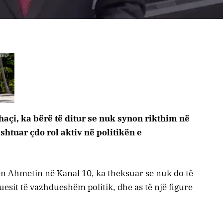
açi, ka bërë të ditur se nuk synon rikthim në
shtuar çdo rol aktiv në politikën e
en Ahmetin në Kanal 10, ka theksuar se nuk do të
ikuesit të vazhdueshëm politik, dhe as të një figure