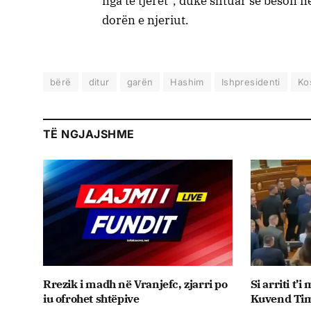
nga të tjerët”, duke shtuar se beson n
dorën e njeriut.
bërë
ditur
garën
Hashim
Ishpresidenti
Ko
TË NGJAJSHME
Rrezik i madh në Vranjefc, zjarri po
Si arriti t’
iu ofrohet shtëpive
Kuvend Tim