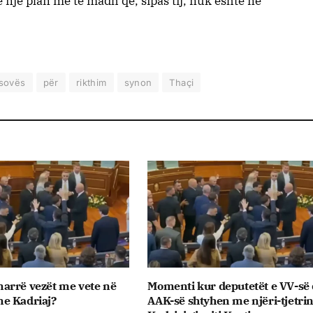
ë një plan më të madh që, sipas tij, nuk është në
sovës
për
rikthim
synon
Thaçi
i marrë vezët me vete në
Momenti kur deputetët e VV-së
e Kadriaj?
AAK-së shtyhen me njëri-tjetrin