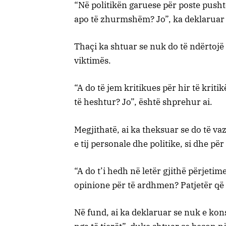
“Në politikën garuese për poste pushtet
apo të zhurmshëm? Jo”, ka deklaruar 
Thaçi ka shtuar se nuk do të ndërtojë 
viktimës.
“A do të jem kritikues për hir të kriti
të heshtur? Jo”, është shprehur ai.
Megjithatë, ai ka theksuar se do të va
e tij personale dhe politike, si dhe pë
“A do t’i hedh në letër gjithë përjetime
opinione për të ardhmen? Patjetër që 
Në fund, ai ka deklaruar se nuk e kon