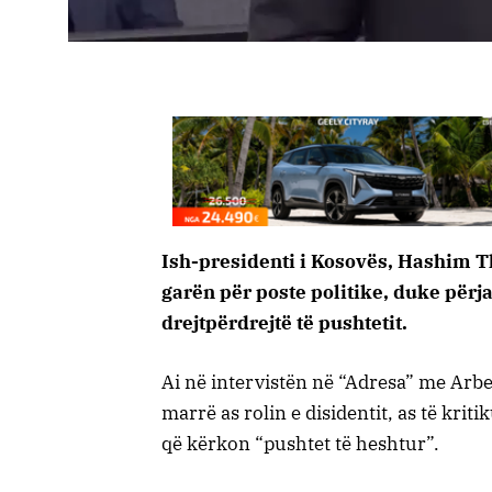
Ish-presidenti i Kosovës, Hashim Th
garën për poste politike, duke përja
drejtpërdrejtë të pushtetit.
Ai në intervistën në “Adresa” me Arb
marrë as rolin e disidentit, as të krit
që kërkon “pushtet të heshtur”.