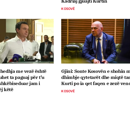
Kadriaj gjuajti Kurtin
KOSOVË
 hedhja me vezë është
Gjini: Sonte Kosovën e shohin 
het ta paguaj për t’u
dhimbje qytetarët dhe miqtë ta
shkëbiseduar jam i
Kurti po ia qet faqen e zezë vend
ëj këtë
KOSOVË