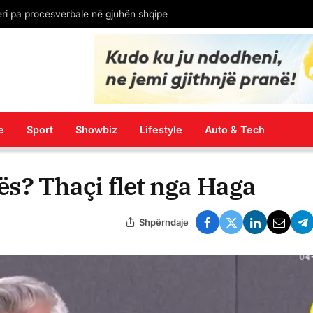
’ rrjetin me postimin e fundit
e
Sport
Showbiz
Lifestyle
Auto & Tech
kës? Thaçi flet nga Haga
Shpërndaje