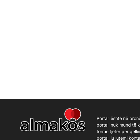
Portali është në pron
portali nuk mund të 
forme tjetër për qëlli
portali ju lutemi kon