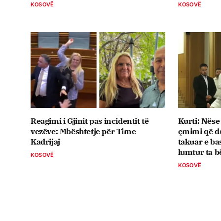
KOSOVË
KOSOVË
Reagimi i Gjinit pas incidentit të
Kurti: Nëse
vezëve: Mbështetje për Time
çmimi që du
Kadrijaj
takuar e ba
lumtur ta b
KOSOVË
KOSOVË