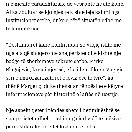
një njësitë paraushtarake që vepronte në atë kohë.
Ai ka zbuluar se kjo njësitë kishte leje kalimi nga
institucionet serbe, duke e bërë situatën edhe më
të komplikuar.
“Dëshmitarët kanë konfirmuar se Vuçiç ishte një
nga ata që shoqëronte snajperistët dhe kishte një
badge të shërbimeve sekrete serbe. Mirko
Blagojević, kreu i njësisë, e ka identifikuar Vuçiçin
si një nga organizatorët e lëvizjeve të tyre”, ka
thënë Margetiç, duke theksuar rëndësinë e këtyre
informacioneve për historinë e luftës në Bosnje.
Një aspekt tjetër i rëndësishëm i hetimit është se
snajperistët udhëhiqeshin nga individë të njësive
paraushtarake, të cilët kishin një rol të