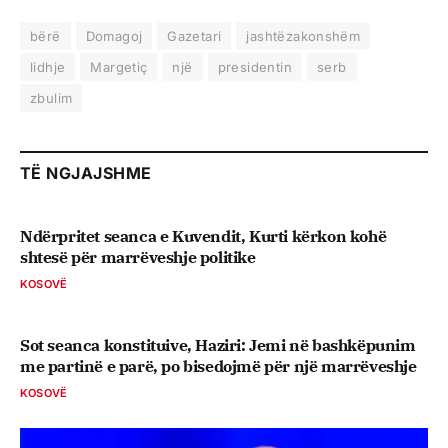
bërë
Domagoj
Gazetari
jashtëzakonshëm
lidhje
Margetiç
një
presidentin
serb
zbulim
TË NGJAJSHME
Ndërpritet seanca e Kuvendit, Kurti kërkon kohë
shtesë për marrëveshje politike
KOSOVË
Sot seanca konstituive, ​Haziri: Jemi në bashkëpunim
me partinë e parë, po bisedojmë për një marrëveshje
KOSOVË