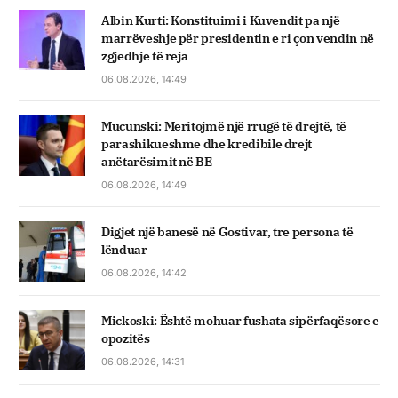
Albin Kurti: Konstituimi i Kuvendit pa një
marrëveshje për presidentin e ri çon vendin në
zgjedhje të reja
06.08.2026, 14:49
Mucunski: Meritojmë një rrugë të drejtë, të
parashikueshme dhe kredibile drejt
anëtarësimit në BE
06.08.2026, 14:49
Digjet një banesë në Gostivar, tre persona të
lënduar
06.08.2026, 14:42
Mickoski: Është mohuar fushata sipërfaqësore e
opozitës
06.08.2026, 14:31