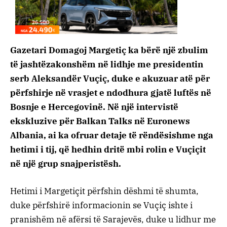
Gazetari Domagoj Margetiç ka bërë një zbulim
të jashtëzakonshëm në lidhje me presidentin
serb Aleksandër Vuçiç, duke e akuzuar atë për
përfshirje në vrasjet e ndodhura gjatë luftës në
Bosnje e Hercegovinë. Në një intervistë
ekskluzive për Balkan Talks në Euronews
Albania, ai ka ofruar detaje të rëndësishme nga
hetimi i tij, që hedhin dritë mbi rolin e Vuçiçit
në një grup snajperistësh.
Hetimi i Margetiçit përfshin dëshmi të shumta,
duke përfshirë informacionin se Vuçiç ishte i
pranishëm në afërsi të Sarajevës, duke u lidhur me