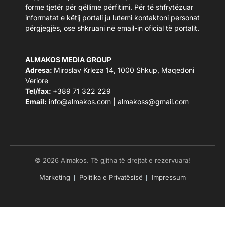
forme tjetër për qëllime përfitimi. Për të shfrytëzuar
informatat e këtij portali ju lutemi kontaktoni personat
përgjegjës, ose shkruani në email-in oficial të portalit.
ALMAKOS MEDIA GROUP
Adresa:
Miroslav Krleza 14, 1000 Shkup, Maqedoni
Veriore
Tel/fax:
+389 71 322 229
Email:
info@almakos.com
|
almakoss@gmail.com
© 2026 Almakos. Të gjitha të drejtat e rezervuara!
Marketing
Politika e Privatësisë
Impressum