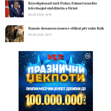
Kryediplomati turk Fidan: Sulmet izraelite
kërcënojnë stabilitetin e Sirisë
06.08.2026, 14:19
Kunata denoncon nusen e vëllaut për sulm fizik
06.08.2026, 13:57