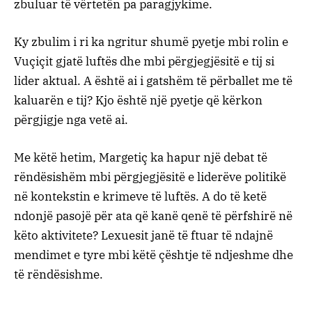
zbuluar të vërtetën pa paragjykime.
Ky zbulim i ri ka ngritur shumë pyetje mbi rolin e
Vuçiçit gjatë luftës dhe mbi përgjegjësitë e tij si
lider aktual. A është ai i gatshëm të përballet me të
kaluarën e tij? Kjo është një pyetje që kërkon
përgjigje nga vetë ai.
Me këtë hetim, Margetiç ka hapur një debat të
rëndësishëm mbi përgjegjësitë e liderëve politikë
në kontekstin e krimeve të luftës. A do të ketë
ndonjë pasojë për ata që kanë qenë të përfshirë në
këto aktivitete? Lexuesit janë të ftuar të ndajnë
mendimet e tyre mbi këtë çështje të ndjeshme dhe
të rëndësishme.