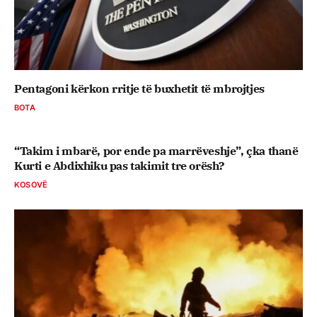
Pentagoni kërkon rritje të buxhetit të mbrojtjes
BOTA
“Takim i mbarë, por ende pa marrëveshje”, çka thanë
Kurti e Abdixhiku pas takimit tre orësh?
KOSOVË