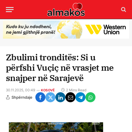
Zbulimi tronditës: Si u
përfshi Vuçiç në vrasjet me
snajper në Sarajevë
30.11.2025, 00:49
2 Mins Read
KOSOVË
Shpërndaje