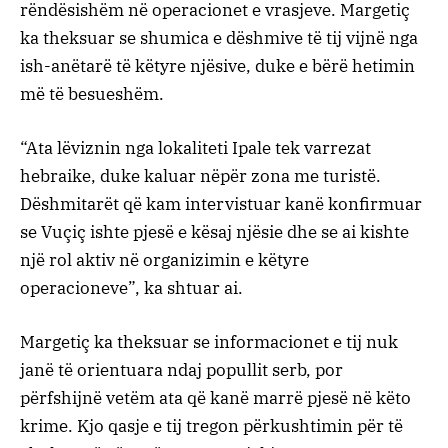
rëndësishëm në operacionet e vrasjeve. Margetiç
ka theksuar se shumica e dëshmive të tij vijnë nga
ish-anëtarë të këtyre njësive, duke e bërë hetimin
më të besueshëm.
“Ata lëviznin nga lokaliteti Ipale tek varrezat
hebraike, duke kaluar nëpër zona me turistë.
Dëshmitarët që kam intervistuar kanë konfirmuar
se Vuçiç ishte pjesë e kësaj njësie dhe se ai kishte
një rol aktiv në organizimin e këtyre
operacioneve”, ka shtuar ai.
Margetiç ka theksuar se informacionet e tij nuk
janë të orientuara ndaj popullit serb, por
përfshijnë vetëm ata që kanë marrë pjesë në këto
krime. Kjo qasje e tij tregon përkushtimin për të