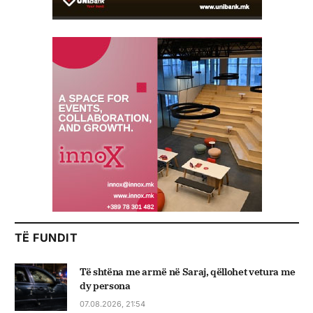
TË FUNDIT
Të shtëna me armë në Saraj, qëllohet vetura me
dy persona
07.08.2026, 21:54