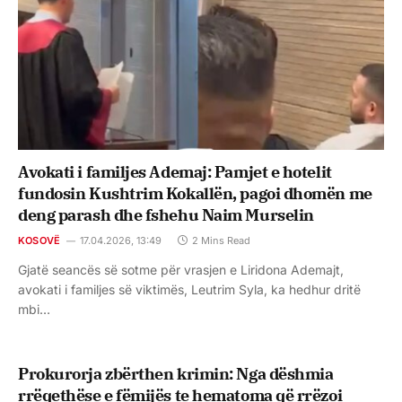
Avokati i familjes Ademaj: Pamjet e hotelit
fundosin Kushtrim Kokallën, pagoi dhomën me
deng parash dhe fshehu Naim Murselin
KOSOVË
17.04.2026, 13:49
2 Mins Read
Gjatë seancës së sotme për vrasjen e Liridona Ademajt,
avokati i familjes së viktimës, Leutrim Syla, ka hedhur dritë
mbi…
Prokurorja zbërthen krimin: Nga dëshmia
rrëqethëse e fëmijës te hematoma që rrëzoi