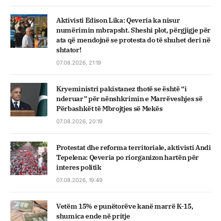
Aktivisti Edison Lika: Qeveria ka nisur
numërimin mbrapsht. Sheshi plot, përgjigje për
ata që mendojnë se protesta do të shuhet deri në
shtator!
07.08.2026, 21:19
Kryeministri pakistanez thotë se është “i
nderuar” për nënshkrimin e Marrëveshjes së
Përbashkët të Mbrojtjes së Mekës
07.08.2026, 20:19
Protestat dhe reforma territoriale, aktivisti Andi
Tepelena: Qeveria po riorganizon hartën për
interes politik
07.08.2026, 19:49
Vetëm 15% e punëtorëve kanë marrë K-15,
shumica ende në pritje