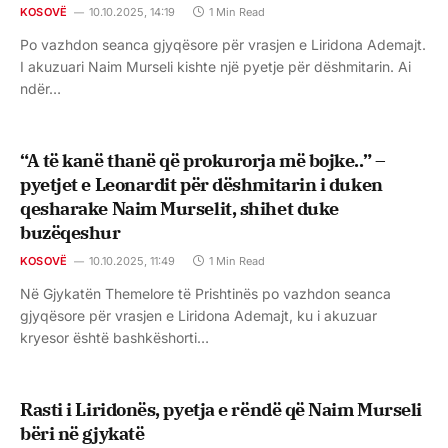
KOSOVË
10.10.2025, 14:19
1 Min Read
Po vazhdon seanca gjyqësore për vrasjen e Liridona Ademajt.
I akuzuari Naim Murseli kishte një pyetje për dëshmitarin. Ai
ndër…
“A të kanë thanë që prokurorja më bojke..” –
pyetjet e Leonardit për dëshmitarin i duken
qesharake Naim Murselit, shihet duke
buzëqeshur
KOSOVË
10.10.2025, 11:49
1 Min Read
Në Gjykatën Themelore të Prishtinës po vazhdon seanca
gjyqësore për vrasjen e Liridona Ademajt, ku i akuzuar
kryesor është bashkëshorti…
Rasti i Liridonës, pyetja e rëndë që Naim Murseli
bëri në gjykatë