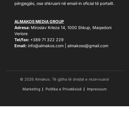
përgjegjës, ose shkruani në email-in oficial të portalit.
ALMAKOS MEDIA GROUP
Adresa:
Miroslav Krleza 14, 1000 Shkup, Maqedoni
Veriore
Tel/fax:
+389 71 322 229
Email:
info@almakos.com
|
almakoss@gmail.com
© 2026 Almakos. Të gjitha të drejtat e rezervuara!
Marketing
Politika e Privatësisë
Impressum