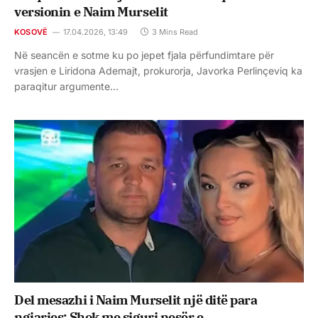
versionin e Naim Murselit
KOSOVË
17.04.2026, 13:49
3 Mins Read
Në seancën e sotme ku po jepet fjala përfundimtare për
vrasjen e Liridona Ademajt, prokurorja, Javorka Perlinçeviq ka
paraqitur argumente…
Del mesazhi i Naim Murselit një ditë para
ngjarjes: Shok me siguri nesër e….