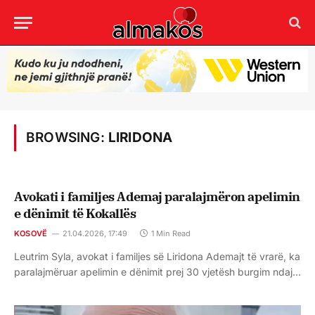
BROWSING:
LIRIDONA
Avokati i familjes Ademaj paralajmëron apelimin
e dënimit të Kokallës
KOSOVË
21.04.2026, 17:49
1 Min Read
Leutrim Syla, avokat i familjes së Liridona Ademajt të vrarë, ka
paralajmëruar apelimin e dënimit prej 30 vjetësh burgim ndaj…