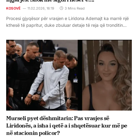
KOSOVË
11.02.2026, 16:19
3 Mins Read
Procesi gjyqësor për vrasjen e Liridona Ademajt ka marrë një
kthesë të papritur, duke zbuluar detaje të reja që tronditin…
Murseli pyet dëshmitarin: Pas vrasjes së
Liridonës, a isha i qetë a i shqetësuar kur më pe
në stacionin policor?