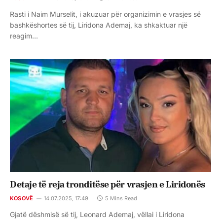
Rasti i Naim Murselit, i akuzuar për organizimin e vrasjes së
bashkëshortes së tij, Liridona Ademaj, ka shkaktuar një
reagim…
Detaje të reja tronditëse për vrasjen e Liridonës
KOSOVË
14.07.2025, 17:49
5 Mins Read
Gjatë dëshmisë së tij, Leonard Ademaj, vëllai i Liridona