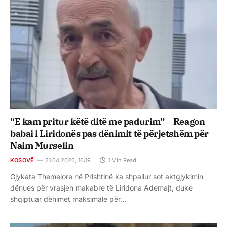
“E kam pritur këtë ditë me padurim” – Reagon
babai i Liridonës pas dënimit të përjetshëm për
Naim Murselin
KOSOVË
21.04.2026, 16:19
1 Min Read
Gjykata Themelore në Prishtinë ka shpallur sot aktgjykimin
dënues për vrasjen makabre të Liridona Ademajt, duke
shqiptuar dënimet maksimale për…