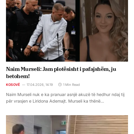
Naim Murseli: Jam plotësisht i pafajshëm, ju
betohem!
KOSOVË
17.04.2026, 14:19
1 Min Read
Naim Murseli nuk e ka pranuar asnjë akuzë të hedhur ndaj tij
për vrasjen e Liridona Ademajt. Murseli ka thënë…