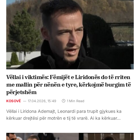
Vëllai i viktimës: Fëmijët e Liridonës do të rriten
me mallin për nënën e tyre, kërkojmë burgim të
përjetshëm
KOSOVË
17.04.2026, 15:49
1 Min Read
Vëllai i Liridona Ademajt, Leonardi para trupit gjykues ka
kërkuar drejtësi për motrën e tij të vrarë. Ai ka kërkuar…