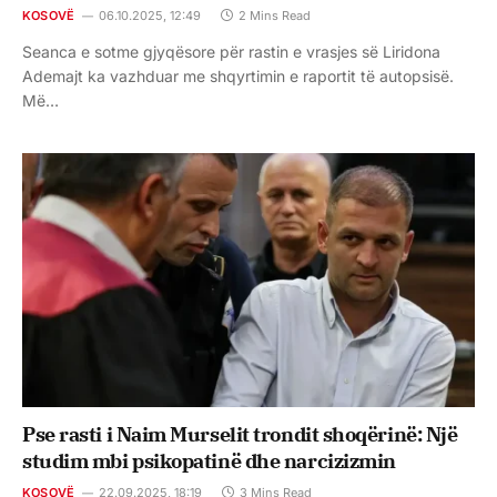
KOSOVË
06.10.2025, 12:49
2 Mins Read
Seanca e sotme gjyqësore për rastin e vrasjes së Liridona
Ademajt ka vazhduar me shqyrtimin e raportit të autopsisë.
Më…
Pse rasti i Naim Murselit trondit shoqërinë: Një
studim mbi psikopatinë dhe narcizizmin
KOSOVË
22.09.2025, 18:19
3 Mins Read