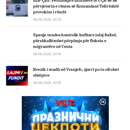
BDI-Çair: Përdhosja e muraleve të UÇK-së në
përvjetorin e rënies së Komandant Telit është
provokim i rëndë
08.08.2026, 20:32
Spanja vendos kontrolle kufitare ndaj Italisë,
përshkallëzohet përplasja për fluksin e
migrantëve në Ceuta
08.08.2026, 20:19
Rrezik i madh në Vranjefc, zjarri po iu ofrohet
shtëpive
08.08.2026, 20:19