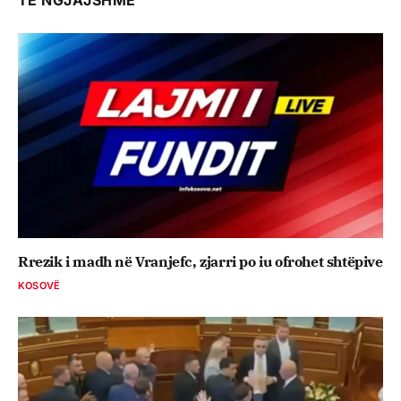
Rrezik i madh në Vranjefc, zjarri po iu ofrohet shtëpive
KOSOVË