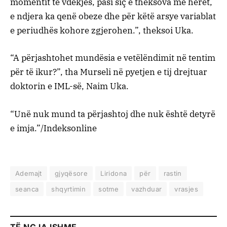
momentit të vdekjes, pasi siç e theksova më herët,
e ndjera ka qenë obeze dhe për këtë arsye variablat
e periudhës kohore zgjerohen.”, theksoi Uka.
“A përjashtohet mundësia e vetëlëndimit në tentim
për të ikur?”, tha Murseli në pyetjen e tij drejtuar
doktorin e IML-së, Naim Uka.
“Unë nuk mund ta përjashtoj dhe nuk është detyrë
e imja.”/Indeksonline
Ademajt
gjyqësore
Liridona
për
rastin
seanca
shqyrtimin
sotme
vazhduar
vrasjes
TË NGJAJSHME