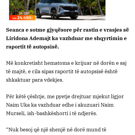
Seanca e sotme gjyqësore për rastin e vrasjes së
Liridona Ademajt ka vazhduar me shqyrtimin e
raportit të autopsisë.
Më konkretisht hematoma e krijuar në dorën e saj
të majtë, e cila sipas raportit të autopsisë është
shkaktuar para vdekjes.
Për këtë çështje, me pyetje drejtuar mjekut ligjor
Naim Uka ka vazhduar edhe i akuzuari Naim
Murseli, ish-bashkëshorti i të ndjerës.
“Nuk besoj që një shenjë në dorë mund të