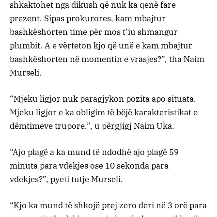
shkaktohet nga dikush që nuk ka qenë fare
prezent. Sipas prokurores, kam mbajtur
bashkëshorten time për mos t’iu shmangur
plumbit. A e vërteton kjo që unë e kam mbajtur
bashkëshorten në momentin e vrasjes?”, tha Naim
Murseli.
“Mjeku ligjor nuk paragjykon pozita apo situata.
Mjeku ligjor e ka obligim të bëjë karakteristikat e
dëmtimeve trupore.”, u përgjigj Naim Uka.
“Ajo plagë a ka mund të ndodhë ajo plagë 59
minuta para vdekjes ose 10 sekonda para
vdekjes?”, pyeti tutje Murseli.
“Kjo ka mund të shkojë prej zero deri në 3 orë para