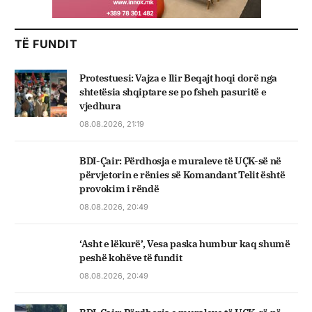
TË FUNDIT
Protestuesi: Vajza e Ilir Beqajt hoqi dorë nga
shtetësia shqiptare se po fsheh pasuritë e
vjedhura
08.08.2026, 21:19
BDI-Çair: Përdhosja e muraleve të UÇK-së në
përvjetorin e rënies së Komandant Telit është
provokim i rëndë
08.08.2026, 20:49
‘Asht e lëkurë’, Vesa paska humbur kaq shumë
peshë kohëve të fundit
08.08.2026, 20:49