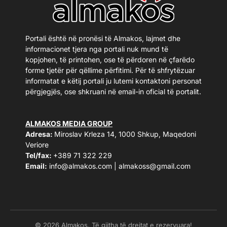
Portali është në pronësi të Almakos, lajmet dhe
informacionet tjera nga portali nuk mund të
kopjohen, të printohen, ose të përdoren në çfarëdo
forme tjetër për qëllime përfitimi. Për të shfrytëzuar
informatat e këtij portali ju lutemi kontaktoni personat
përgjegjës, ose shkruani në email-in oficial të portalit.
ALMAKOS MEDIA GROUP
Adresa:
Miroslav Krleza 14, 1000 Shkup, Maqedoni
Veriore
Tel/fax:
+389 71 322 229
Email:
info@almakos.com
|
almakoss@gmail.com
© 2026 Almakos. Të gjitha të drejtat e rezervuara!