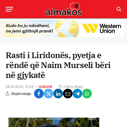
Rasti i Liridonës, pyetja e
rëndë që Naim Murseli bëri
në gjykatë
06.10.2025, 12:49
2 Mins Read
KOSOVË
Shpërndaje