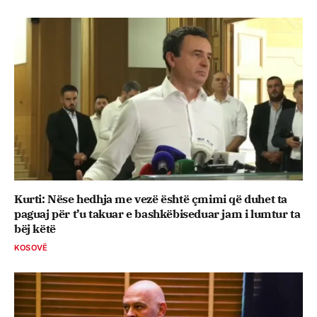
Kurti: Nëse hedhja me vezë është çmimi që duhet ta
paguaj për t’u takuar e bashkëbiseduar jam i lumtur ta
bëj këtë
KOSOVË