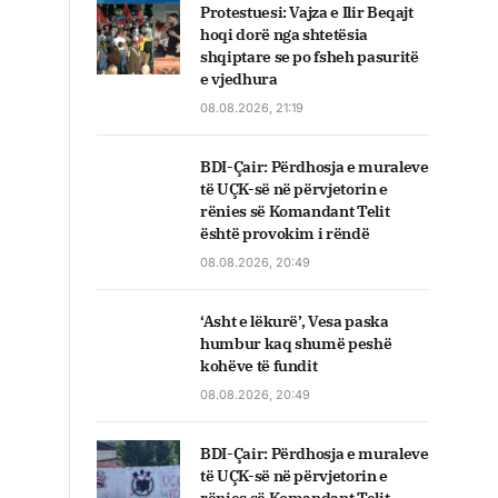
Protestuesi: Vajza e Ilir Beqajt
hoqi dorë nga shtetësia
shqiptare se po fsheh pasuritë
e vjedhura
08.08.2026, 21:19
BDI-Çair: Përdhosja e muraleve
të UÇK-së në përvjetorin e
rënies së Komandant Telit
është provokim i rëndë
08.08.2026, 20:49
‘Asht e lëkurë’, Vesa paska
humbur kaq shumë peshë
kohëve të fundit
08.08.2026, 20:49
BDI-Çair: Përdhosja e muraleve
të UÇK-së në përvjetorin e