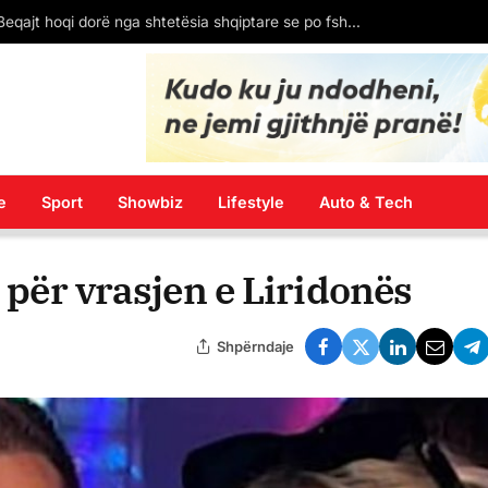
BDI-Çair: Përdhosja e muraleve të UÇK-së në përvjetorin e rënies së Komandant Telit është provokim i rëndë
e
Sport
Showbiz
Lifestyle
Auto & Tech
e për vrasjen e Liridonës
Shpërndaje