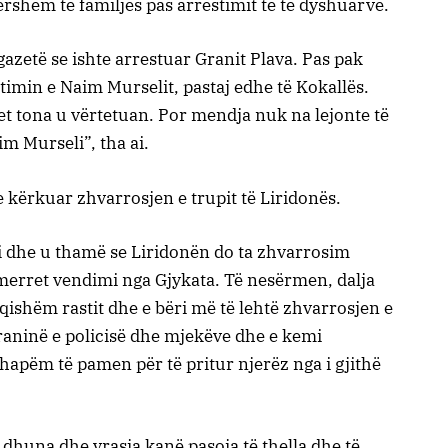
rshëm të familjes pas arrestimit të të dyshuarve.
zetë se ishte arrestuar Granit Plava. Pas pak
min e Naim Murselit, pastaj edhe të Kokallës.
met tona u vërtetuan. Por mendja nuk na lejonte të
m Murseli”, tha ai.
e kërkuar zhvarrosjen e trupit të Liridonës.
ci dhe u thamë se Liridonën do ta zhvarrosim
ë merret vendimi nga Gjykata. Të nesërmen, dalja
qishëm rastit dhe e bëri më të lehtë zhvarrosjen e
aninë e policisë dhe mjekëve dhe e kemi
 hapëm të pamen për të pritur njerëz nga i gjithë
 dhuna dhe vrasja kanë pasoja të thella dhe të