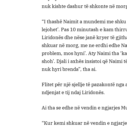
nuk kishte dashur të shkonte në morg
“I thashë Naimit a mundemi me shku n
lejohet’. Pas 10 minutash e kam thirru
Liridonës dhe nëse janë kryer të gjit
shkuar në morg, me ne erdhi edhe Nai
problem, mos hyni’. Aty Naimi tha ‘
shoh’. Djali i axhës insistoi që Naimi t
nuk hyri brenda”, tha ai.
Flitet për një sjellje të pazakontë nga
ndjenjat e tij ndaj Liridonës.
Ai tha se edhe në vendin e ngjarjes M
“Kur kemi shkuar në vendin e ngjarjes