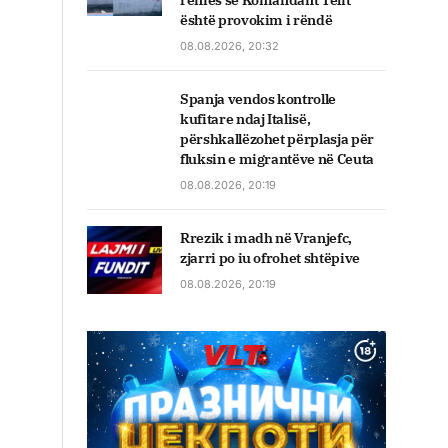
rënies së Komandant Telit
është provokim i rëndë
08.08.2026, 20:32
Spanja vendos kontrolle
kufitare ndaj Italisë,
përshkallëzohet përplasja për
fluksin e migrantëve në Ceuta
08.08.2026, 20:19
Rrezik i madh në Vranjefc,
zjarri po iu ofrohet shtëpive
08.08.2026, 20:19