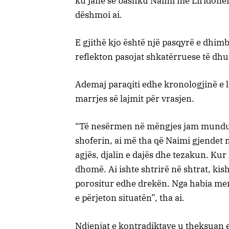
ku janë së bashku Naimi me Liridonën
dëshmoi ai.
E gjithë kjo është një pasqyrë e dhim
reflekton pasojat shkatërruese të dhu
Ademaj paraqiti edhe kronologjinë e l
marrjes së lajmit për vrasjen.
“Të nesërmen në mëngjes jam munduar
shoferin, ai më tha që Naimi gjendet 
agjës, djalin e dajës dhe tezakun. Kur
dhomë. Ai ishte shtrirë në shtrat, ki
porositur edhe drekën. Nga habia men
e përjeton situatën”, tha ai.
Ndjenjat e kontradiktave u theksuan