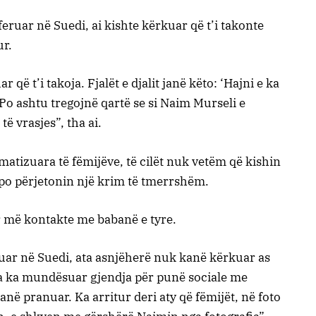
feruar në Suedi, ai kishte kërkuar që t’i takonte
ur.
ë t’i takoja. Fjalët e djalit janë këto: ‘Hajni e ka
Po ashtu tregojnë qartë se si Naim Murseli e
ë vrasjes”, tha ai.
umatizuara të fëmijëve, të cilët nuk vetëm që kishin
po përjetonin një krim të tmerrshëm.
r më kontakte me babanë e tyre.
ar në Suedi, ata asnjëherë nuk kanë kërkuar as
 ja ka mundësuar gjendja për punë sociale me
anë pranuar. Ka arritur deri aty që fëmijët, në foto