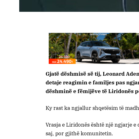
Gjatë dëshmisë së tij, Leonard Adem
detaje reagimin e familjes pas ngjar
dëshminë e fëmijëve të Liridonës pë
Ky rast ka ngjallur shqetësim të mad
Vrasja e Liridonës është një ngjarje 
saj, por gjithë komunitetin.