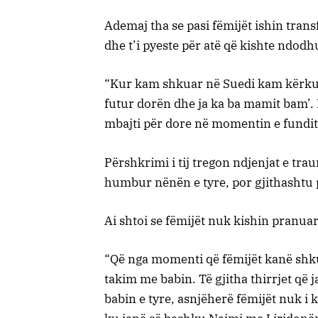
Ademaj tha se pasi fëmijët ishin trans
dhe t’i pyeste për atë që kishte ndodh
“Kur kam shkuar në Suedi kam kërkuar q
futur dorën dhe ja ka ba mamit bam’. 
mbajti për dore në momentin e fundit t
Përshkrimi i tij tregon ndjenjat e tra
humbur nënën e tyre, por gjithashtu 
Ai shtoi se fëmijët nuk kishin pranua
“Që nga momenti që fëmijët kanë shku
takim me babin. Të gjitha thirrjet që
babin e tyre, asnjëherë fëmijët nuk i k