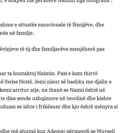
, e shkyen me gërshërë Naimin nga fotografia”,
bshme e situatës emocionale të fëmijëve, dhe
nës në familje.
ëvizjeve të tij dhe familjarëve menjëherë pas
 ta kontaktoj Naimin. Pasi e kam thirrë
në Swiss Hotel. Jemi nisur së bashku me djalin e
 kemi arritur atje, na thanë se Naimi është në
shte disa sende ushqimore në tavolinë dhe kishte
duam se ishte i frikësuar dhe kjo është mënyra si
 edhe më shumë kur Ademaj përmendi se Murseli