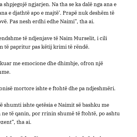
ta shpjegojë ngjarjen. Na tha se ka dalë nga ana e
a ana e djathtë apo e majtë’. Prapë nuk deshëm të
ë. Pas nesh erdhi edhe Naimi”, tha ai.
endshme të ndjenjave të Naim Murselit, i cili
 të papritur pas këtij krimi të rëndë.
arkuar me emocione dhe dhimbje, ofron një
shme.
emonisë mortore ishte e ftohtë dhe pa ndjeshmëri.
 së shumti ishte qetësia e Naimit së bashku me
ne të qanin, por rrinin shumë të ftohtë, po ashtu
zent”, tha ai.