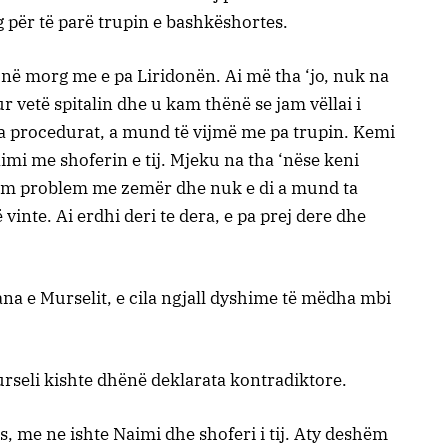
 për të parë trupin e bashkëshortes.
ë morg me e pa Liridonën. Ai më tha ‘jo, nuk na
r vetë spitalin dhe u kam thënë se jam vëllai i
ha procedurat, a mund të vijmë me pa trupin. Kemi
mi me shoferin e tij. Mjeku na tha ‘nëse keni
kam problem me zemër dhe nuk e di a mund ta
ë vinte. Ai erdhi deri te dera, e pa prej dere dhe
 ana e Murselit, e cila ngjall dyshime të mëdha mbi
urseli kishte dhënë deklarata kontradiktore.
, me ne ishte Naimi dhe shoferi i tij. Aty deshëm