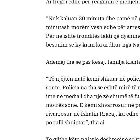
Ai tregoi edhe për reagimin e menjëhe
“Nuk kaluan 30 minuta dhe pamë në ga
minutash morëm vesh edhe për arresti
Për ne ishte tronditës fakti që dyshi
besonim se ky krim ka ardhur nga Nai
Ademaj tha se pas kësaj, familja kisht
“Të njëjtën natë kemi shkuar në poli
sonte. Policia na tha se është mirë t
ime në media i dha një zë shumë të fu
motrës sonë. E kemi zhvarrosur në pr
rivarrosur në fshatin Rracaj, ku edhe
populli shqiptar”, tha ai.
Të gjitha këto ngjarje dëshmojnë se si