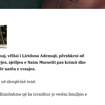
aj, vëllai i Liridona Ademajt, përshkroi në
jes, sjelljen e Naim Murselit pas krimit dhe
r natën e vrasjes.
h në shoqërinë tonë.
e dhimbshme që ka tronditur jo vetëm familjen e