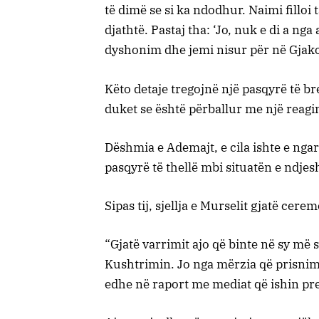
të dimë se si ka ndodhur. Naimi filloi 
djathtë. Pastaj tha: ‘Jo, nuk e di a ng
dyshonim dhe jemi nisur për në Gjakov
Këto detaje tregojnë një pasqyrë të br
duket se është përballur me një reagim
Dëshmia e Ademajt, e cila ishte e ng
pasqyrë të thellë mbi situatën e ndje
Sipas tij, sjellja e Murselit gjatë cer
“Gjatë varrimit ajo që binte në sy më
Kushtrimin. Jo nga mërzia që prisnim 
edhe në raport me mediat që ishin pre