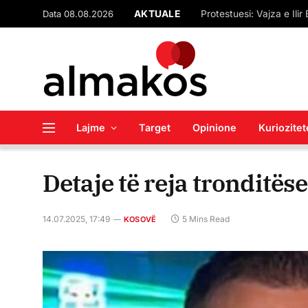
Data 08.08.2026
AKTUALE
Lajme
Target
Opinione
Kuriozitet
Detaje të reja tronditës
14.07.2025, 17:49
5 Mins Read
KOSOVË