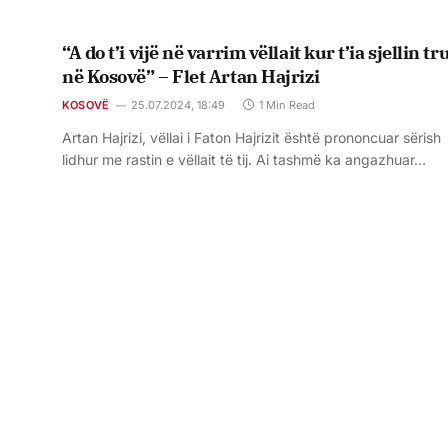
“A do t’i vijë në varrim vëllait kur t’ia sjellin t
në Kosovë” – Flet Artan Hajrizi
KOSOVË
25.07.2024, 18:49
1 Min Read
Artan Hajrizi, vëllai i Faton Hajrizit është prononcuar sërish
lidhur me rastin e vëllait të tij. Ai tashmë ka angazhuar…