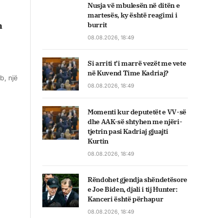
Nusja vë mbulesën në ditën e
martesës, ky është reagimi i
n
burrit
08.08.2026, 18:49
Si arriti t’i marrë vezët me vete
,
në Kuvend Time Kadriaj?
b, një
08.08.2026, 18:49
Momenti kur deputetët e VV-së
dhe AAK-së shtyhen me njëri-
tjetrin pasi Kadriaj gjuajti
Kurtin
08.08.2026, 18:49
Rëndohet gjendja shëndetësore
e Joe Biden, djali i tij Hunter:
Kanceri është përhapur
08.08.2026, 18:49