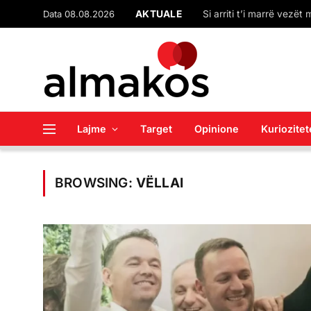
Data 08.08.2026
AKTUALE
Si arriti t’i marrë vezë
Lajme
Target
Opinione
Kuriozitet
BROWSING:
VËLLAI