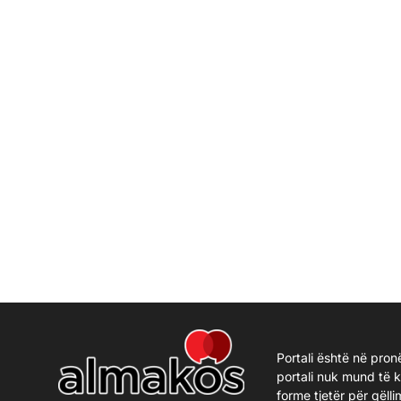
Portali është në pron
portali nuk mund të 
forme tjetër për qëlli