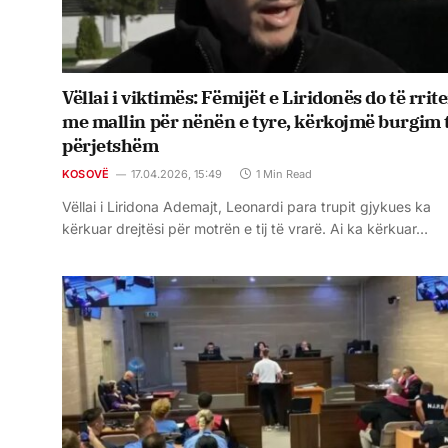
Vëllai i viktimës: Fëmijët e Liridonës do të rrit
me mallin për nënën e tyre, kërkojmë burgim 
përjetshëm
KOSOVË
17.04.2026, 15:49
1 Min Read
Vëllai i Liridona Ademajt, Leonardi para trupit gjykues ka
kërkuar drejtësi për motrën e tij të vrarë. Ai ka kërkuar…