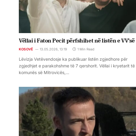
Vëllai i Faton Pecit përfshihet në listën e VV’së
KOSOVË
13.05.2026, 13:19
1 Min Read
Lëvizja Vetëvendosje ka publikuar listën zgjedhore për
zgjedhjet e parakohshme të 7 qershorit. Vëllai i kryetarit të
komunës së Mitrovicës,…