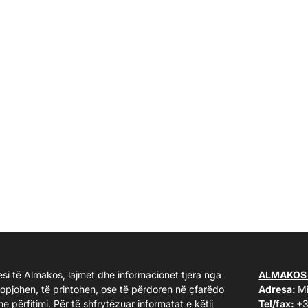
ësi të Almakos, lajmet dhe informacionet tjera nga
ALMAKOS
kopjohen, të printohen, ose të përdoren në çfarëdo
Adresa:
Mi
me përfitimi. Për të shfrytëzuar informatat e këtij
Tel/fax:
+3