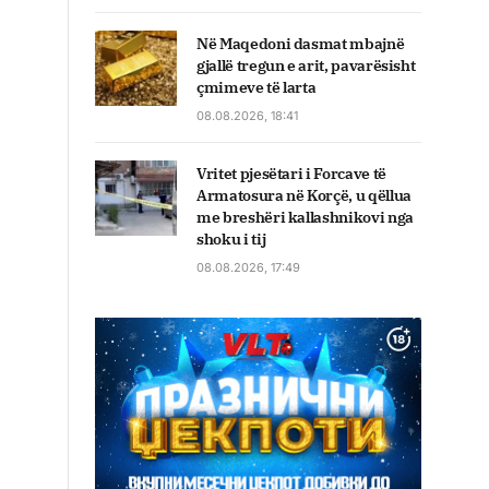
Në Maqedoni dasmat mbajnë
gjallë tregun e arit, pavarësisht
çmimeve të larta
08.08.2026, 18:41
Vritet pjesëtari i Forcave të
Armatosura në Korçë, u qëllua
me breshëri kallashnikovi nga
shoku i tij
08.08.2026, 17:49