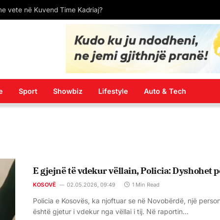
t me vete në Kuvend Time Kadriaj?
e
Sport
Showbiz
Lifestyle
Auto & Tech
E gjejnë të vdekur vëllain, Policia: Dyshohet pë
KOSOVË
02.05.2026, 09:49
1 Min Read
Policia e Kosovës, ka njoftuar se në Novobërdë, një perso
është gjetur i vdekur nga vëllai i tij. Në raportin…