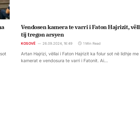
ha
Vendosen kamera te varri i Faton Hajrizit, vëll
tij tregon arsyen
KOSOVË
26.09.2024, 16:49
1 Min Read
 sot
Artan Hajrizi, vëllai i Faton Hajrizit ka folur sot në lidhje me
kamerat e vendosura te varri i Fatonit. Ai…