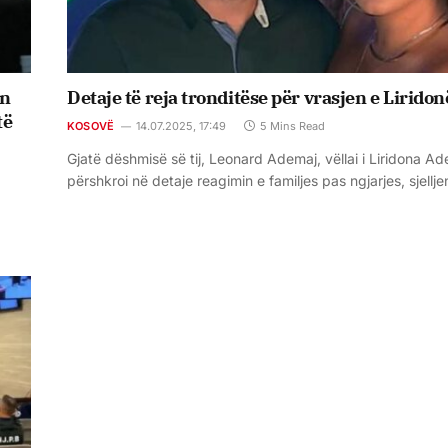
en
Detaje të reja tronditëse për vrasjen e Liridon
të
KOSOVË
14.07.2025, 17:49
5 Mins Read
Gjatë dëshmisë së tij, Leonard Ademaj, vëllai i Liridona Ad
përshkroi në detaje reagimin e familjes pas ngjarjes, sjellj