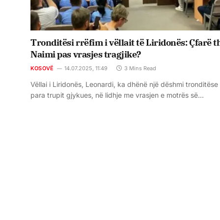
Tronditësi rrëfim i vëllait të Liridonës: Çfarë t
Naimi pas vrasjes tragjike?
KOSOVË
14.07.2025, 11:49
3 Mins Read
Vëllai i Liridonës, Leonardi, ka dhënë një dëshmi tronditëse
para trupit gjykues, në lidhje me vrasjen e motrës së…