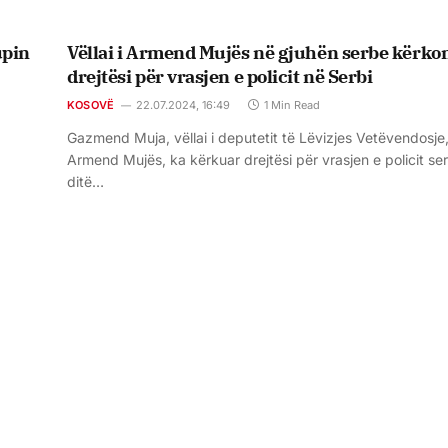
rupin
Vëllai i Armend Mujës në gjuhën serbe kërko
drejtësi për vrasjen e policit në Serbi
KOSOVË
22.07.2024, 16:49
1 Min Read
Gazmend Muja, vëllai i deputetit të Lëvizjes Vetëvendosje
Armend Mujës, ka kërkuar drejtësi për vrasjen e policit ser
ditë…