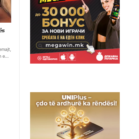
ës
emajt,
en e…