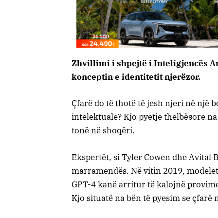
Zhvillimi i shpejtë i Inteligjencës A
konceptin e identitetit njerëzor.
Çfarë do të thotë të jesh njeri në një 
intelektuale? Kjo pyetje thelbësore na
tonë në shoqëri.
Ekspertët, si Tyler Cowen dhe Avital B
marramendës. Në vitin 2019, modelet e 
GPT-4 kanë arritur të kalojnë provime
Kjo situatë na bën të pyesim se çfarë 