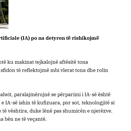
rtificiale (IA) po na detyron të rishikojmë
botë ku makinat tejkalojnë aftësitë tona
 sfidon të reflektojmë mbi vlerat tona dhe rolin
alwit, paralajmërojnë se përparimi i IA-së është
IA-së ishin të kufizuara, por sot, teknologjitë si
 të vështira, duke lënë pas shumicën e njerëzve.
na bën ne të veçantë.