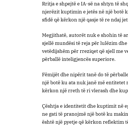
Rritja e shpejtë e IA-së na shtyn të sh
njerëzit kuptimin e jetës në një botë 
sfidë që kërkon një qasje të re ndaj je
Megjithatë, autorët nuk e shohin të
sjellë mundësi të reja për lulëzim dhe 
vetëdijshëm për rreziqet që sjell me v
përballë inteligjencës superiore.
Fëmijët dhe nipërit tanë do të përbal
një botë ku ata nuk janë më entitetet 
kërkon një rreth të ri vlerash dhe kup
Çështja e identitetit dhe kuptimit në 
ne gati të pranojmë një botë ku makina
është një pyetje që kërkon reflektim t