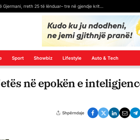
LAJM I FUNDIT: Spanja ekstradon në Kosovë Dukagjin Nikollajn, protagonistin e përleshjes në “Bon Vivant”
e
Sport
Showbiz
Lifestyle
Auto & Tech
jetës në epokën e inteligjen
Shpërndaje