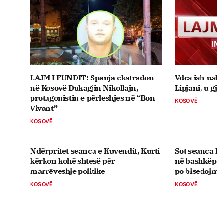
LAJM I FUNDIT: Spanja ekstradon
Vdes ish-us
në Kosovë Dukagjin Nikollajn,
Lipjani, u g
protagonistin e përleshjes në “Bon
KOSOVË
Vivant”
KOSOVË
Ndërpritet seanca e Kuvendit, Kurti
Sot seanca k
kërkon kohë shtesë për
në bashkëp
marrëveshje politike
po bisedoj
KOSOVË
KOSOVË