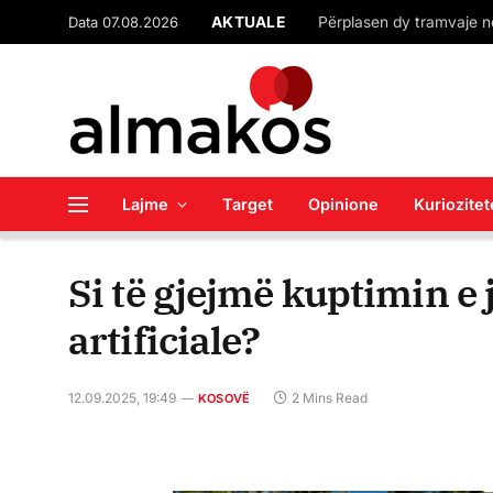
Data 07.08.2026
AKTUALE
Lajme
Target
Opinione
Kuriozitet
Si të gjejmë kuptimin e 
artificiale?
12.09.2025, 19:49
2 Mins Read
KOSOVË