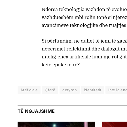
Ndërsa teknologjia vazhdon të evoluo
vazhdueshëm mbi rolin tonë si njerëz.
avancimeve teknologjike dhe ruajtjes s
Si përfundim, ne duhet të jemi të gat
nëpërmjet reflektimit dhe dialogut mu
inteligjenca artificiale luan një rol 
këtë epokë të re?
Artificiale
Çfarë
detyron
identitetit
Inteligjen
TË NGJAJSHME