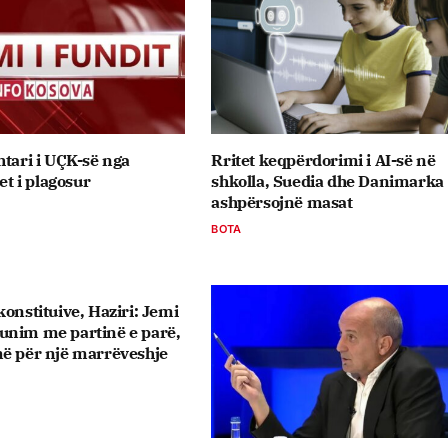
htari i UÇK-së nga
Rritet keqpërdorimi i AI-së në
jet i plagosur
shkolla, Suedia dhe Danimarka
ashpërsojnë masat
BOTA
onstituive, ​Haziri: Jemi
unim me partinë e parë,
më për një marrëveshje