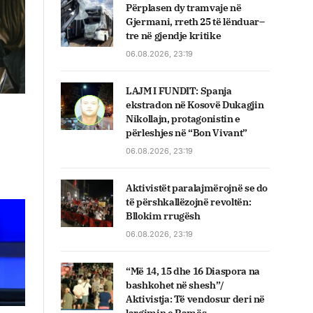
Përplasen dy tramvaje në
Gjermani, rreth 25 të lënduar–
tre në gjendje kritike
06.08.2026, 23:19
LAJM I FUNDIT: Spanja
ekstradon në Kosovë Dukagjin
Nikollajn, protagonistin e
përleshjes në “Bon Vivant”
06.08.2026, 23:19
Aktivistët paralajmërojnë se do
të përshkallëzojnë revoltën:
Bllokim rrugësh
06.08.2026, 23:19
“Më 14, 15 dhe 16 Diaspora na
bashkohet në shesh”/
Aktivistja: Të vendosur deri në