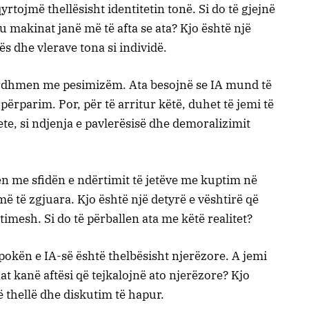
qyrtojmë thellësisht identitetin tonë. Si do të gjejnë
ku makinat janë më të afta se ata? Kjo është një
tës dhe vlerave tona si individë.
 ardhmen me pesimizëm. Ata besojnë se IA mund të
përparim. Por, për të arritur këtë, duhet të jemi të
ete, si ndjenja e pavlerësisë dhe demoralizimit
len me sfidën e ndërtimit të jetëve me kuptim në
më të zgjuara. Kjo është një detyrë e vështirë që
timesh. Si do të përballen ata me këtë realitet?
epokën e IA-së është thelbësisht njerëzore. A jemi
t kanë aftësi që tejkalojnë ato njerëzore? Kjo
ë thellë dhe diskutim të hapur.