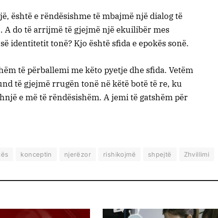
jë, është e rëndësishme të mbajmë një dialog të
 A do të arrijmë të gjejmë një ekuilibër mes
ë identitetit tonë? Kjo është sfida e epokës sonë.
shëm të përballemi me këto pyetje dhe sfida. Vetëm
nd të gjejmë rrugën tonë në këtë botë të re, ku
gjithnjë e më të rëndësishëm. A jemi të gatshëm për
cës
konceptin
njerëzor
rishikojmë
shpejtë
Zhvillimi