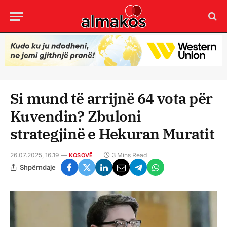
Si mund të arrijnë 64 vota për
Kuvendin? Zbuloni
strategjinë e Hekuran Muratit
26.07.2025, 16:19
3 Mins Read
KOSOVË
Shpërndaje