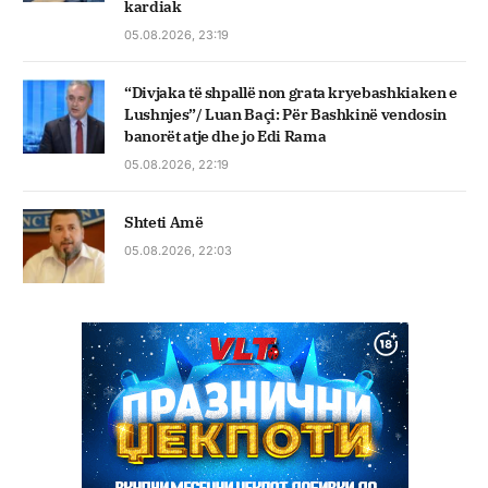
kardiak
05.08.2026, 23:19
“Divjaka të shpallë non grata kryebashkiaken e
Lushnjes”/ Luan Baçi: Për Bashkinë vendosin
banorët atje dhe jo Edi Rama
05.08.2026, 22:19
Shteti Amë
05.08.2026, 22:03