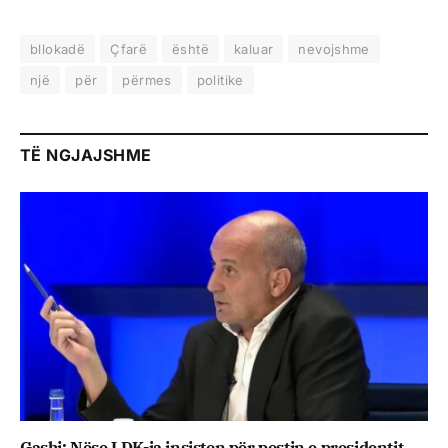
bllokadë
Çfarë
është
kaluar
nevojshme
një
për
përmes
politike
TË NGJAJSHME
Gashi: Nëse LDK-ja insiston për postin e presidentit,