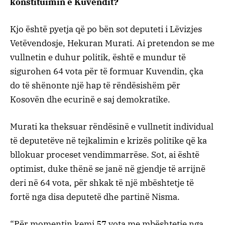
konstituimin e Kuvendit?
Kjo është pyetja që po bën sot deputeti i Lëvizjes
Vetëvendosje, Hekuran Murati. Ai pretendon se me
vullnetin e duhur politik, është e mundur të
sigurohen 64 vota për të formuar Kuvendin, çka
do të shënonte një hap të rëndësishëm për
Kosovën dhe ecurinë e saj demokratike.
Murati ka theksuar rëndësinë e vullnetit individual
të deputetëve në tejkalimin e krizës politike që ka
bllokuar proceset vendimmarrëse. Sot, ai është
optimist, duke thënë se janë në gjendje të arrijnë
deri në 64 vota, për shkak të një mbështetje të
fortë nga disa deputetë dhe partinë Nisma.
“Për momentin kemi 57 vota me mbështetje nga