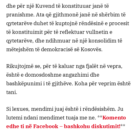
dhe për një Kuvend të konstituuar janë të
pranishme. Ata që gjithmonë janë në shërbim të
qytetarëve duhet të kuptojnë rëndësinë e procesit
të konstituimit për të reflektuar vullnetin e
qytetarëve, dhe ndihmuar në një konsolidim të
mëtejshëm të demokracisë së Kosovës.
Rikujtojmë se, për të kaluar nga fjalët në vepra,
është e domosdoshme angazhimi dhe
bashkëpunimi i të gjithëve. Koha për veprim është
tani.
Si lexues, mendimi juaj është i rëndësishëm. Ju
lutemi ndani mendimet tuaja me ne. **
Komento
edhe ti në Facebook – bashkohu diskutimit!
**