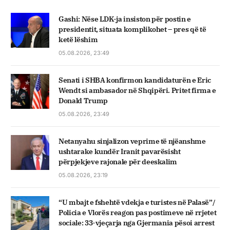
Gashi: Nëse LDK-ja insiston për postin e
presidentit, situata komplikohet – pres që të
ketë lëshim
05.08.2026, 23:49
Senati i SHBA konfirmon kandidaturën e Eric
Wendt si ambasador në Shqipëri. Pritet firma e
Donald Trump
05.08.2026, 23:49
Netanyahu sinjalizon veprime të njëanshme
ushtarake kundër Iranit pavarësisht
përpjekjeve rajonale për deeskalim
05.08.2026, 23:19
“U mbajt e fshehtë vdekja e turistes në Palasë”/
Policia e Vlorës reagon pas postimeve në rrjetet
sociale: 33-vjeçarja nga Gjermania pësoi arrest