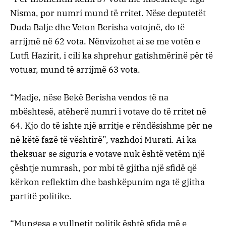
Nisma, por numri mund të rritet. Nëse deputetët
Duda Balje dhe Veton Berisha votojnë, do të
arrijmë në 62 vota. Nënvizohet ai se me votën e
Lutfi Hazirit, i cili ka shprehur gatishmërinë për të
votuar, mund të arrijmë 63 vota.
“Madje, nëse Bekë Berisha vendos të na
mbështesë, atëherë numri i votave do të rritet në
64. Kjo do të ishte një arritje e rëndësishme për ne
në këtë fazë të vështirë”, vazhdoi Murati. Ai ka
theksuar se siguria e votave nuk është vetëm një
çështje numrash, por mbi të gjitha një sfidë që
kërkon reflektim dhe bashkëpunim nga të gjitha
partitë politike.
“Mungesa e vullnetit politik është sfida më e