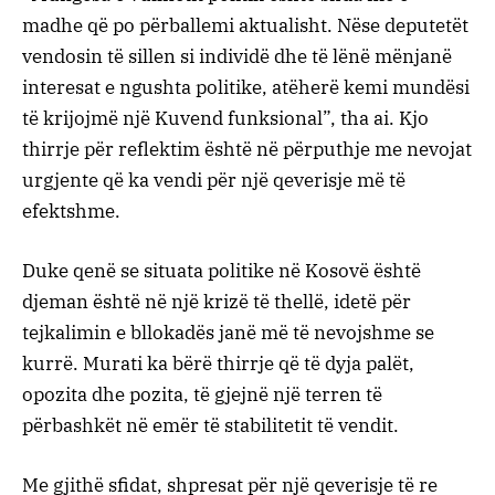
madhe që po përballemi aktualisht. Nëse deputetët
vendosin të sillen si individë dhe të lënë mënjanë
interesat e ngushta politike, atëherë kemi mundësi
të krijojmë një Kuvend funksional”, tha ai. Kjo
thirrje për reflektim është në përputhje me nevojat
urgjente që ka vendi për një qeverisje më të
efektshme.
Duke qenë se situata politike në Kosovë është
djeman është në një krizë të thellë, idetë për
tejkalimin e bllokadës janë më të nevojshme se
kurrë. Murati ka bërë thirrje që të dyja palët,
opozita dhe pozita, të gjejnë një terren të
përbashkët në emër të stabilitetit të vendit.
Me gjithë sfidat, shpresat për një qeverisje të re