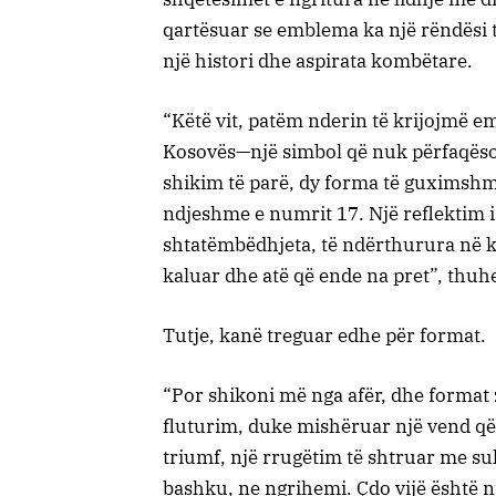
qartësuar se emblema ka një rëndësi 
një histori dhe aspirata kombëtare.
“Këtë vit, patëm nderin të krijojmë e
Kosovës—një simbol që nuk përfaqëson
shikim të parë, dy forma të guximshm
ndjeshme e numrit 17. Një reflektim i
shtatëmbëdhjeta, të ndërthurura në 
kaluar dhe atë që ende na pret”, thuhe
Tutje, kanë treguar edhe për format.
“Por shikoni më nga afër, dhe format 
fluturim, duke mishëruar një vend që
triumf, një rrugëtim të shtruar me suk
bashku, ne ngrihemi. Çdo vijë është n