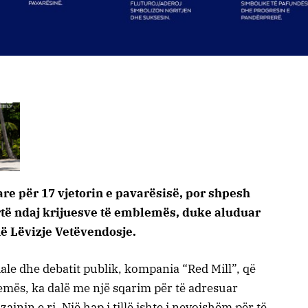
re për 17 vjetorin e pavarësisë, por shpesh
rtë ndaj krijuesve të emblemës, duke aluduar
në Lëvizje Vetëvendosje.
le dhe debatit publik, kompania “Red Mill”, që
emës, ka dalë me një sqarim për të adresuar
ajnin e ri. Një hap i tillë ishte i nevojshëm për të