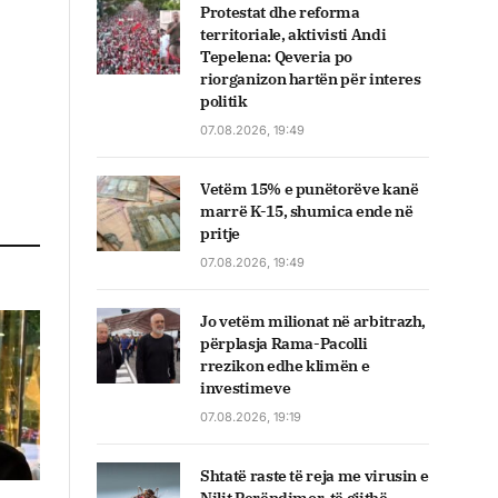
Protestat dhe reforma
territoriale, aktivisti Andi
Tepelena: Qeveria po
riorganizon hartën për interes
politik
07.08.2026, 19:49
Vetëm 15% e punëtorëve kanë
marrë K-15, shumica ende në
pritje
07.08.2026, 19:49
Jo vetëm milionat në arbitrazh,
përplasja Rama-Pacolli
rrezikon edhe klimën e
investimeve
07.08.2026, 19:19
Shtatë raste të reja me virusin e