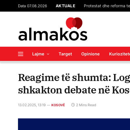
Data 07.08.2026
AKTUALE
Vetëm 15% e punëtorëve 
Lajme
Target
Opinione
Kuriozitet
Reagime të shumta: Logoj
shkakton debate në Ko
13.02.2025, 13:19
2 Mins Read
KOSOVË