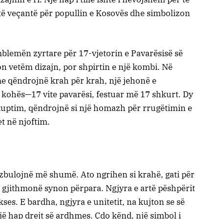
të veçantë për popullin e Kosovës dhe simbolizon
mblemën zyrtare për 17-vjetorin e Pavarësisë së
 vetëm dizajn, por shpirtin e një kombi. Në
e qëndrojnë krah për krah, një jehonë e
 kohës—17 vite pavarësi, festuar më 17 shkurt. Dy
kuptim, qëndrojnë si një homazh për rrugëtimin e
t në njoftim.
zbulojnë më shumë. Ato ngrihen si krahë, gati për
 gjithmonë synon përpara. Ngjyra e artë pëshpërit
ses. E bardha, ngjyra e unitetit, na kujton se së
jë hap drejt së ardhmes. Çdo kënd, një simbol i