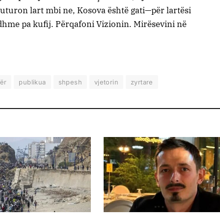
luturon lart mbi ne, Kosova është gati—për lartësi
ardhme pa kufij. Përqafoni Vizionin. Mirësevini në
ër
publikua
shpesh
vjetorin
zyrtare