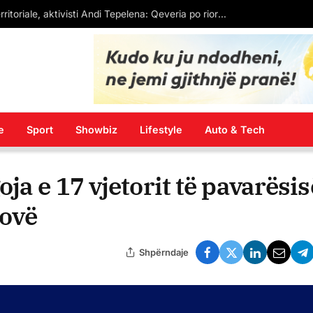
kanë marrë K-15, shumica ende në pritje
e
Sport
Showbiz
Lifestyle
Auto & Tech
a e 17 vjetorit të pavarësis
sovë
Shpërndaje