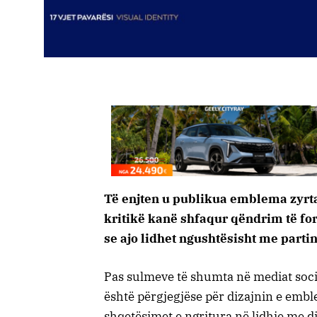
Të enjten u publikua emblema zyrta
kritikë kanë shfaqur qëndrim të fo
se ajo lidhet ngushtësisht me parti
Pas sulmeve të shumta në mediat socia
është përgjegjëse për dizajnin e embl
shqetësimet e ngritura në lidhje me diz