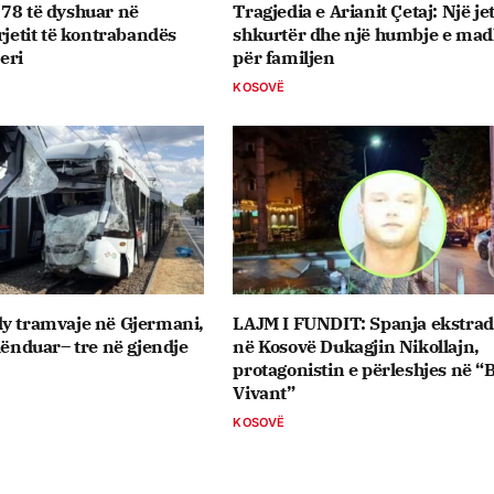
78 të dyshuar në
Tragjedia e Arianit Çetaj: Një je
rjetit të kontrabandës
shkurtër dhe një humbje e ma
eri
për familjen
KOSOVË
dy tramvaje në Gjermani,
LAJM I FUNDIT: Spanja ekstra
 lënduar– tre në gjendje
në Kosovë Dukagjin Nikollajn,
protagonistin e përleshjes në “
Vivant”
KOSOVË