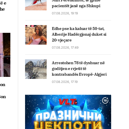
Nilit Perëndimor, të gjithë
të e
pacientët janë nga Shkupi
dhe
07.08.2026, 19:19
Edhe pse ka kaluar të 50-tat,
Alberije Hadërgjonaj duket si
20-vjeçare
07.08.2026, 17:49
Arrestohen 78 të dyshuar në
goditjen e rrjetit të
kontrabandës Evropë-Algjeri
07.08.2026, 17:19
don
Bon