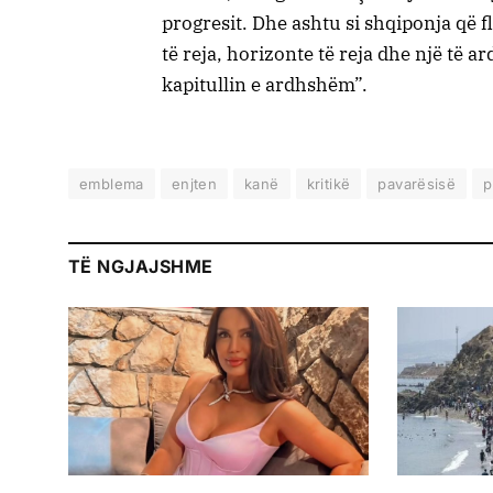
progresit. Dhe ashtu si shqiponja që f
të reja, horizonte të reja dhe një të 
kapitullin e ardhshëm”.
emblema
enjten
kanë
kritikë
pavarësisë
p
TË NGJAJSHME