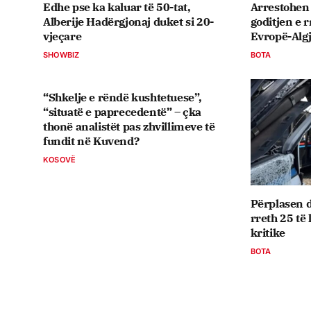
Edhe pse ka kaluar të 50-tat,
Arrestohen 
Alberije Hadërgjonaj duket si 20-
goditjen e r
vjeçare
Evropë-Algj
SHOWBIZ
BOTA
“Shkelje e rëndë kushtetuese”,
“situatë e paprecedentë” – çka
thonë analistët pas zhvillimeve të
fundit në Kuvend?
KOSOVË
Përplasen 
rreth 25 të
kritike
BOTA