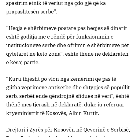
spastrim etnik të veriut nga çdo gjë që ka
prapashtesën serbe”.
“Heqja e shërbimeve postare pas heqjes së dinarit
është goditja më e rëndë për funksionimin e
institucioneve serbe dhe ofrimin e shërbimeve për
qytetarët në këto zona”, është thënë në deklaratën
e kësaj partie.
“Kurti thjesht po vlon nga zemërimi që pas të
gjitha veprimeve antiserbe dhe shtypjes së popullit
serb, serbët ende qëndrojnë sfidues në veri”, është
thënë mes tjerash në deklaratë, duke iu referuar
kryeministrit të Kosovës, Albin Kurtit.
Drejtori i Zyrës për Kosovën në Qeverinë e Serbisë,