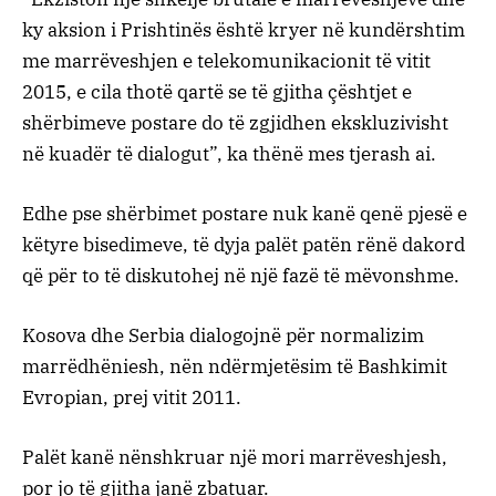
ky aksion i Prishtinës është kryer në kundërshtim
me marrëveshjen e telekomunikacionit të vitit
2015, e cila thotë qartë se të gjitha çështjet e
shërbimeve postare do të zgjidhen ekskluzivisht
në kuadër të dialogut”, ka thënë mes tjerash ai.
Edhe pse shërbimet postare nuk kanë qenë pjesë e
këtyre bisedimeve, të dyja palët patën rënë dakord
që për to të diskutohej në një fazë të mëvonshme.
Kosova dhe Serbia dialogojnë për normalizim
marrëdhëniesh, nën ndërmjetësim të Bashkimit
Evropian, prej vitit 2011.
Palët kanë nënshkruar një mori marrëveshjesh,
por jo të gjitha janë zbatuar.