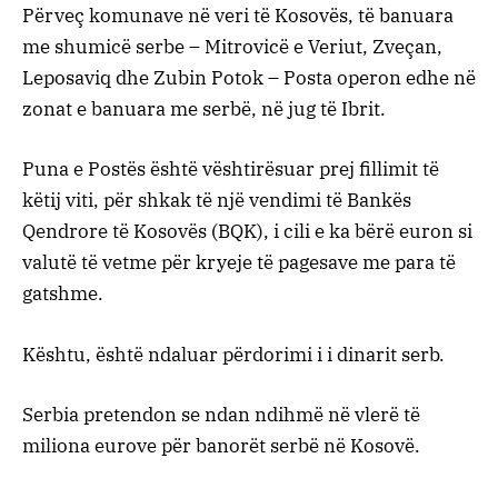
Përveç komunave në veri të Kosovës, të banuara
me shumicë serbe – Mitrovicë e Veriut, Zveçan,
Leposaviq dhe Zubin Potok – Posta operon edhe në
zonat e banuara me serbë, në jug të Ibrit.
Puna e Postës është vështirësuar prej fillimit të
këtij viti, për shkak të një vendimi të Bankës
Qendrore të Kosovës (BQK), i cili e ka bërë euron si
valutë të vetme për kryeje të pagesave me para të
gatshme.
Kështu, është ndaluar përdorimi i i dinarit serb.
Serbia pretendon se ndan ndihmë në vlerë të
miliona eurove për banorët serbë në Kosovë.