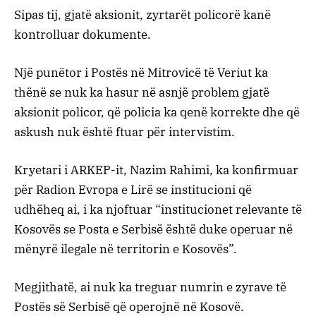
Sipas tij, gjatë aksionit, zyrtarët policorë kanë
kontrolluar dokumente.
Një punëtor i Postës në Mitrovicë të Veriut ka
thënë se nuk ka hasur në asnjë problem gjatë
aksionit policor, që policia ka qenë korrekte dhe që
askush nuk është ftuar për intervistim.
Kryetari i ARKEP-it, Nazim Rahimi, ka konfirmuar
për Radion Evropa e Lirë se institucioni që
udhëheq ai, i ka njoftuar “institucionet relevante të
Kosovës se Posta e Serbisë është duke operuar në
mënyrë ilegale në territorin e Kosovës”.
Megjithatë, ai nuk ka treguar numrin e zyrave të
Postës së Serbisë që operojnë në Kosovë.