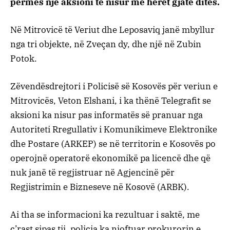
përmes një aksioni të nisur më herët gjatë ditës.
Në Mitrovicë të Veriut dhe Leposaviq janë mbyllur
nga tri objekte, në Zveçan dy, dhe një në Zubin
Potok.
Zëvendësdrejtori i Policisë së Kosovës për veriun e
Mitrovicës, Veton Elshani, i ka thënë Telegrafit se
aksioni ka nisur pas informatës së pranuar nga
Autoriteti Rregullativ i Komunikimeve Elektronike
dhe Postare (ARKEP) se në territorin e Kosovës po
operojnë operatorë ekonomikë pa licencë dhe që
nuk janë të regjistruar në Agjencinë për
Regjistrimin e Bizneseve në Kosovë (ARBK).
Ai tha se informacioni ka rezultuar i saktë, me
ç’rast sipas tij, policia ka njoftuar prokurorin e