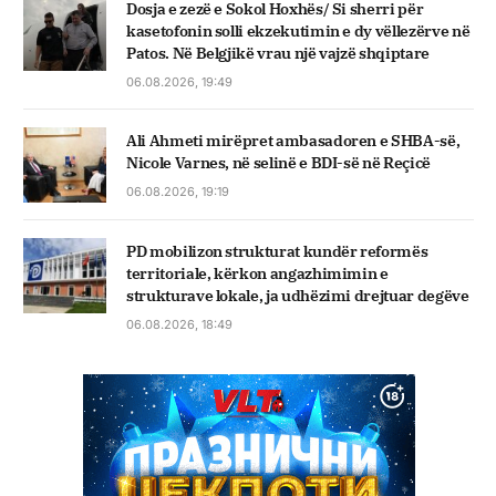
Dosja e zezë e Sokol Hoxhës/ Si sherri për
kasetofonin solli ekzekutimin e dy vëllezërve në
Patos. Në Belgjikë vrau një vajzë shqiptare
06.08.2026, 19:49
Ali Ahmeti mirëpret ambasadoren e SHBA-së,
Nicole Varnes, në selinë e BDI-së në Reçicë
06.08.2026, 19:19
PD mobilizon strukturat kundër reformës
territoriale, kërkon angazhimimin e
strukturave lokale, ja udhëzimi drejtuar degëve
06.08.2026, 18:49