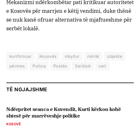
Mekanizmi ndërkombëtar pati kritikuar autoritetet
e Kosovës për marrjen e këtij vendimi, duke thënë
se nuk kanë ofruar alternativa të mjaftueshme për
serbët lokalë.
konfirmuar
Kosovës
mbyllur
nëntë
objekte
përmes
Policia
Postës
Serbisë
veri
TË NGJAJSHME
Ndërpritet seanca e Kuvendit, Kurti kërkon kohë
shtesë për marrëveshje politike
KOSOVË