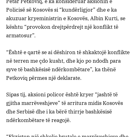
Petar Petkoviq, e ka konsideruar aksionin e
Policisë së Kosovës si “kundërligjor” dhe e ka
akuzuar kryeministrin e Kosovës, Albin Kurti, se
kështu “provokon drejtpërdrejt një konflikt të
armatosur”.
“Është e qartë se ai dëshiron të shkaktojë konflikte
në terren me çdo kusht, dhe kjo po ndodh para
syve të bashkësisë ndërkombëtare”, ka thënë
Petkoviq përmes një deklarate.
Sipas tij, aksioni policor është kryer “jashtë të
gjitha marrëveshjeve” të arritura midis Kosovës
dhe Serbisë dhe i ka bërë thirrje bashkësisë
ndërkombëtare të reagojë.
“Ekziston një shkelje brutale e marrëveshjeve dhe