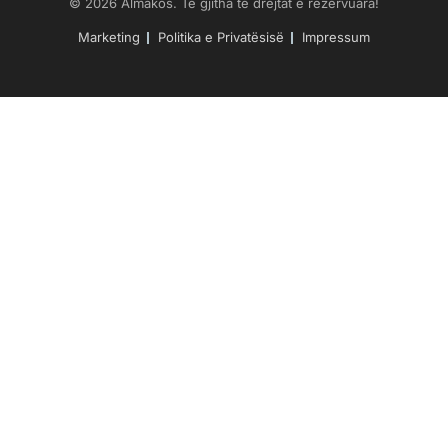
© 2026 Almakos. Të gjitha të drejtat e rezervuara!
Marketing
Politika e Privatësisë
Impressum