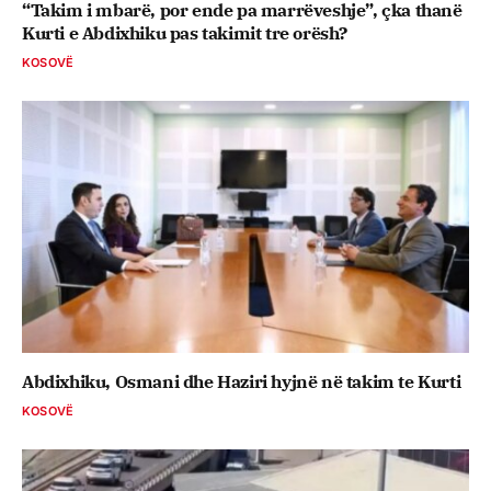
“Takim i mbarë, por ende pa marrëveshje”, çka thanë
Kurti e Abdixhiku pas takimit tre orësh?
KOSOVË
Abdixhiku, Osmani dhe Haziri hyjnë në takim te Kurti
KOSOVË