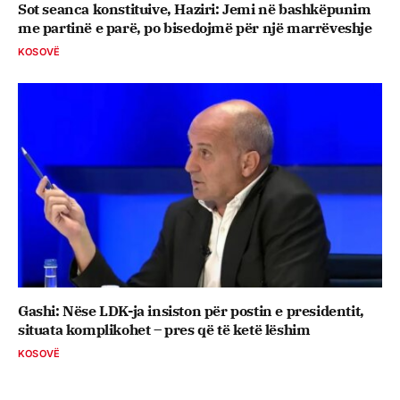
Sot seanca konstituive, ​Haziri: Jemi në bashkëpunim
me partinë e parë, po bisedojmë për një marrëveshje
KOSOVË
Gashi: Nëse LDK-ja insiston për postin e presidentit,
situata komplikohet – pres që të ketë lëshim
KOSOVË