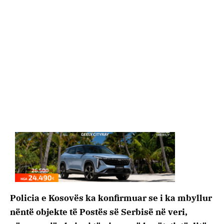
Policia e Kosovës ka konfirmuar se i ka mbyllur
nëntë objekte të Postës së Serbisë në veri,