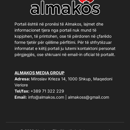
Portali është në pronësi të Almakos, lajmet dhe
informacionet tjera nga portali nuk mund të
kopjohen, të printohen, ose të përdoren në çfarëdo
forme tjetër për qëllime përfitimi. Për të shfrytëzuar
informatat e këtij portali ju lutemi kontaktoni personat
përgjegjës, ose shkruani në email-in oficial të portalit.
ALMAKOS MEDIA GROUP
Adresa:
Miroslav Krleza 14, 1000 Shkup, Maqedoni
Veriore
Tel/fax:
+389 71 322 229
Email:
info@almakos.com
|
almakoss@gmail.com