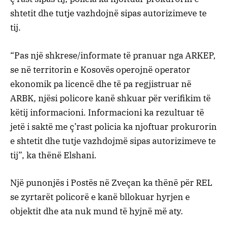
shtetit dhe tutje vazhdojnë sipas autorizimeve te
tij.
“Pas një shkrese/informate të pranuar nga ARKEP,
se në territorin e Kosovës operojnë operator
ekonomik pa licencë dhe të pa regjistruar në
ARBK, njësi policore kanë shkuar për verifikim të
këtij informacioni. Informacioni ka rezultuar të
jetë i saktë me ç’rast policia ka njoftuar prokurorin
e shtetit dhe tutje vazhdojmë sipas autorizimeve te
tij”, ka thënë Elshani.
Një punonjës i Postës në Zveçan ka thënë për REL
se zyrtarët policorë e kanë bllokuar hyrjen e
objektit dhe ata nuk mund të hyjnë më aty.