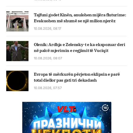
Tajfuni godet Kinën, anulohen mijëra fluturime:
Evakuohen më shumë se një milion njerëz
10.08.2026, 08:17
Olenik: Ardhja e Zelensky-t e ka ekspozuar deri
në palcë mjerimin e regjimit të Vuciqit
10.08.2026, 08:07
Evropa të mërkurën përjeton eklipsin e parë
total diellor pas gati tri dekadash
10.08.2026, 07:57