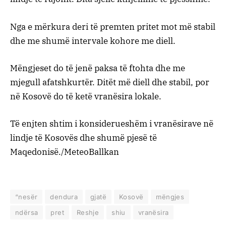
Nga e mërkura deri të premten pritet mot më stabil
dhe me shumë intervale kohore me diell.
Mëngjeset do të jenë paksa të ftohta dhe me
mjegull afatshkurtër. Ditët më diell dhe stabil, por
në Kosovë do të ketë vranësira lokale.
Të enjten shtim i konsiderueshëm i vranësirave në
lindje të Kosovës dhe shumë pjesë të
Maqedonisë./MeteoBallkan
“nesër
dendura
gjatë
Kosovë
mëngjes
ndërsa
pret
Reshje
shiu
vranësira