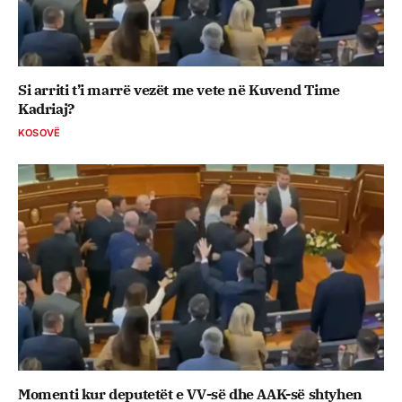
Si arriti t’i marrë vezët me vete në Kuvend Time
Kadriaj?
KOSOVË
Momenti kur deputetët e VV-së dhe AAK-së shtyhen