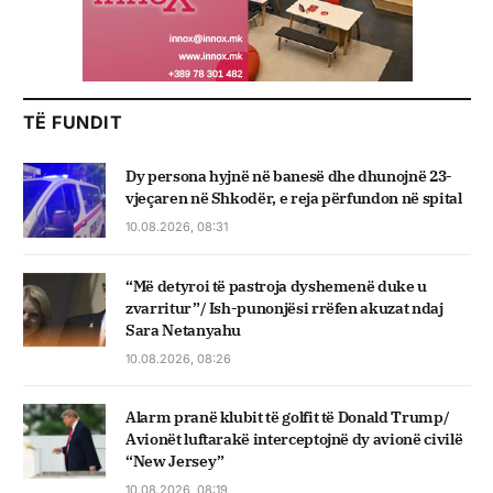
TË FUNDIT
Dy persona hyjnë në banesë dhe dhunojnë 23-
vjeçaren në Shkodër, e reja përfundon në spital
10.08.2026, 08:31
“Më detyroi të pastroja dyshemenë duke u
zvarritur”/ Ish-punonjësi rrëfen akuzat ndaj
Sara Netanyahu
10.08.2026, 08:26
Alarm pranë klubit të golfit të Donald Trump/
Avionët luftarakë interceptojnë dy avionë civilë
“New Jersey”
10.08.2026, 08:19