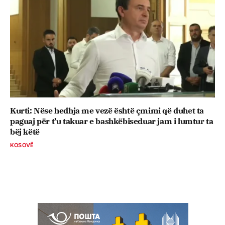
Kurti: Nëse hedhja me vezë është çmimi që duhet ta
paguaj për t’u takuar e bashkëbiseduar jam i lumtur ta
bëj këtë
KOSOVË