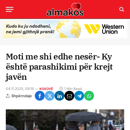
Moti me shi edhe nesër- Ky
është parashikimi për krejt
javën
04.11.2025, 09:19
1 Min Read
KOSOVË
Shpërndaje