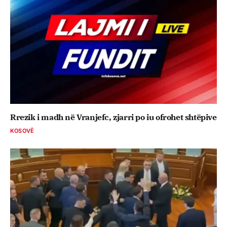
Rrezik i madh në Vranjefc, zjarri po iu ofrohet shtëpive
KOSOVË