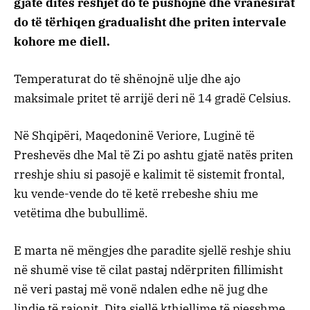
gjatë ditës reshjet do të pushojnë dhe vranësirat
do të tërhiqen gradualisht dhe priten intervale
kohore me diell.
Temperaturat do të shënojnë ulje dhe ajo
maksimale pritet të arrijë deri në 14 gradë Celsius.
Në Shqipëri, Maqedoninë Veriore, Luginë të
Preshevës dhe Mal të Zi po ashtu gjatë natës priten
rreshje shiu si pasojë e kalimit të sistemit frontal,
ku vende-vende do të ketë rrebeshe shiu me
vetëtima dhe bubullimë.
E marta në mëngjes dhe paradite sjellë reshje shiu
në shumë vise të cilat pastaj ndërpriten fillimisht
në veri pastaj më vonë ndalen edhe në jug dhe
lindje të rajonit. Dita sjellë kthjellime të pjesshme.