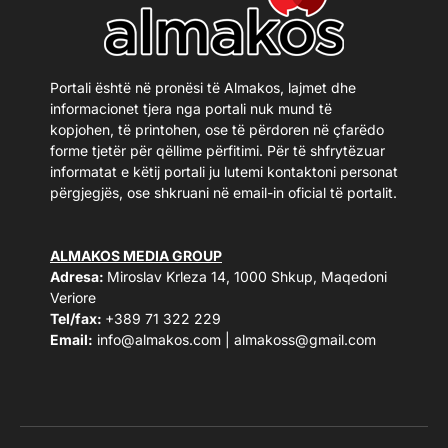
Portali është në pronësi të Almakos, lajmet dhe
informacionet tjera nga portali nuk mund të
kopjohen, të printohen, ose të përdoren në çfarëdo
forme tjetër për qëllime përfitimi. Për të shfrytëzuar
informatat e këtij portali ju lutemi kontaktoni personat
përgjegjës, ose shkruani në email-in oficial të portalit.
ALMAKOS MEDIA GROUP
Adresa:
Miroslav Krleza 14, 1000 Shkup, Maqedoni
Veriore
Tel/fax:
+389 71 322 229
Email:
info@almakos.com
|
almakoss@gmail.com