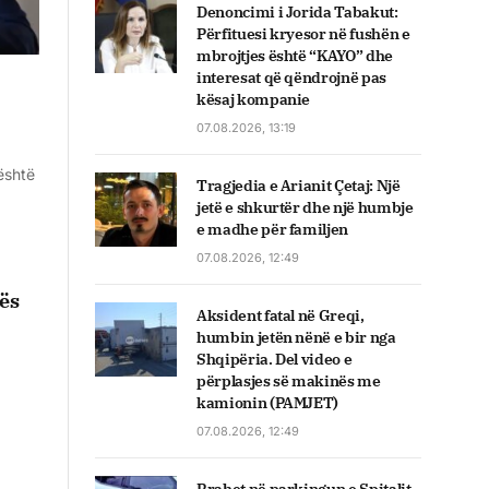
Denoncimi i Jorida Tabakut:
Përfituesi kryesor në fushën e
mbrojtjes është “KAYO” dhe
interesat që qëndrojnë pas
kësaj kompanie
07.08.2026, 13:19
 është
Tragjedia e Arianit Çetaj: Një
jetë e shkurtër dhe një humbje
e madhe për familjen
07.08.2026, 12:49
ës
Aksident fatal në Greqi,
humbin jetën nënë e bir nga
Shqipëria. Del video e
përplasjes së makinës me
kamionin (PAMJET)
07.08.2026, 12:49