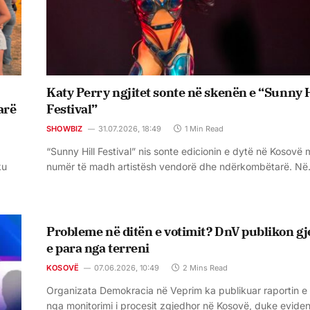
Katy Perry ngjitet sonte në skenën e “Sunny H
arë
Festival”
SHOWBIZ
31.07.2026, 18:49
1 Min Read
“Sunny Hill Festival” nis sonte edicionin e dytë në Kosovë 
ku
numër të madh artistësh vendorë dhe ndërkombëtarë. N
Probleme në ditën e votimit? DnV publikon gj
e para nga terreni
KOSOVË
07.06.2026, 10:49
2 Mins Read
Organizata Demokracia në Veprim ka publikuar raportin e
nga monitorimi i procesit zgjedhor në Kosovë, duke evide