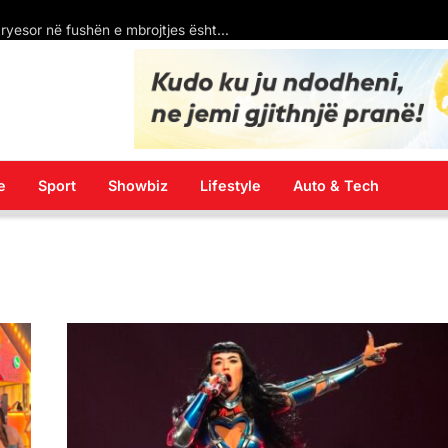
Tragjedia e Arianit Çetaj: Një jetë e shkurtër dhe një humbje e madhe për familjen
e
Sport
Showbiz
Lifestyle
Auto & Tech