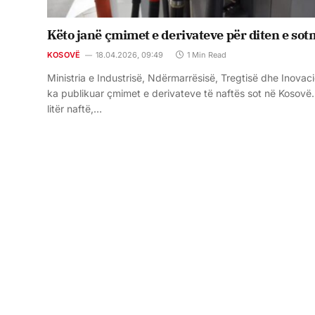
Këto janë çmimet e derivateve për diten e sot
KOSOVË
18.04.2026, 09:49
1 Min Read
Ministria e Industrisë, Ndërmarrësisë, Tregtisë dhe Inovaci
ka publikuar çmimet e derivateve të naftës sot në Kosovë.
litër naftë,…