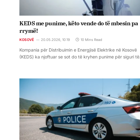
KEDS me punime, këto vende do të mbesin pa
rrymë!
KOSOVË
20.05.2026, 10:19
10 Mins Read
Kompania për Distribuimin e Energjisë Elektrike në Kosovë
(KEDS) ka njoftuar se sot do të kryhen punime për siguri t