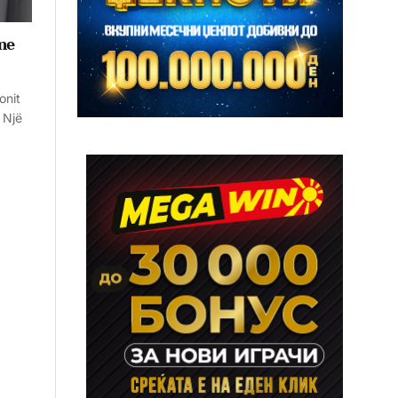
me
onit
 Një