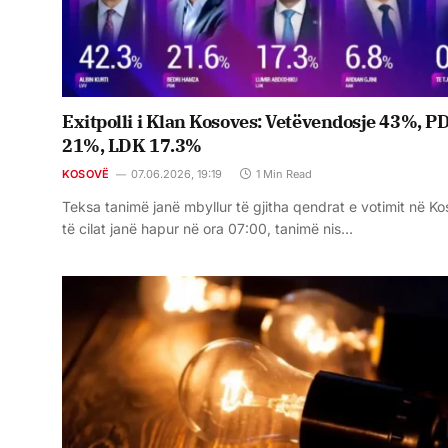
Exitpolli i Klan Kosoves: Vetëvendosje 43%, P
21%, LDK 17.3%
KOSOVË
07.06.2026, 19:19
1 Min Read
Teksa tanimë janë mbyllur të gjitha qendrat e votimit në K
të cilat janë hapur në ora 07:00, tanimë nis…