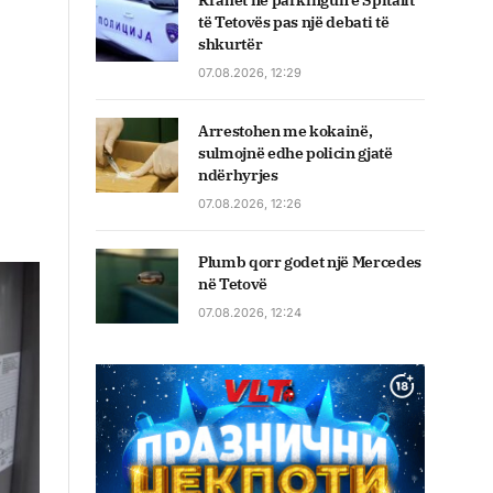
Rrahet në parkingun e Spitalit
të Tetovës pas një debati të
shkurtër
07.08.2026, 12:29
Arrestohen me kokainë,
sulmojnë edhe policin gjatë
ndërhyrjes
07.08.2026, 12:26
Plumb qorr godet një Mercedes
në Tetovë
07.08.2026, 12:24