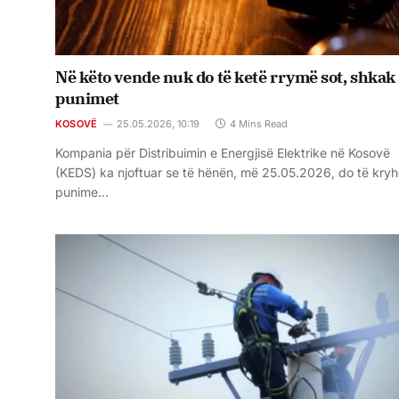
Në këto vende nuk do të ketë rrymë sot, shkak
punimet
KOSOVË
25.05.2026, 10:19
4 Mins Read
Kompania për Distribuimin e Energjisë Elektrike në Kosovë
(KEDS) ka njoftuar se të hënën, më 25.05.2026, do të kry
punime…