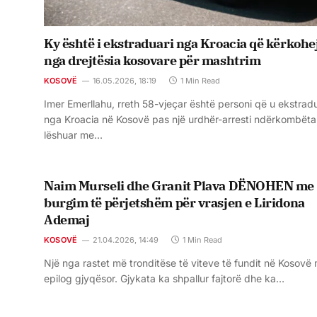
Ky është i ekstraduari nga Kroacia që kërkohe
nga drejtësia kosovare për mashtrim
KOSOVË
16.05.2026, 18:19
1 Min Read
Imer Emerllahu, rreth 58-vjeçar është personi që u ekstrad
nga Kroacia në Kosovë pas një urdhër-arresti ndërkombëta
lëshuar me…
Naim Murseli dhe Granit Plava DËNOHEN me
burgim të përjetshëm për vrasjen e Liridona
Ademaj
KOSOVË
21.04.2026, 14:49
1 Min Read
Një nga rastet më tronditëse të viteve të fundit në Kosovë 
epilog gjyqësor. Gjykata ka shpallur fajtorë dhe ka…