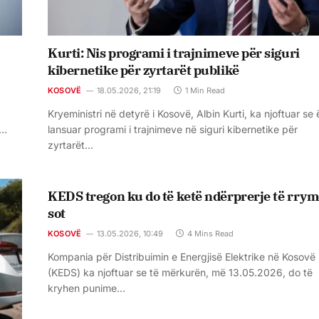
Kurti: Nis programi i trajnimeve për siguri
kibernetike për zyrtarët publikë
KOSOVË
18.05.2026, 21:19
1 Min Read
Kryeministri në detyrë i Kosovë, Albin Kurti, ka njoftuar se
ë…
lansuar programi i trajnimeve në siguri kibernetike për
zyrtarët…
KEDS tregon ku do të ketë ndërprerje të rrym
sot
KOSOVË
13.05.2026, 10:49
4 Mins Read
Kompania për Distribuimin e Energjisë Elektrike në Kosovë
(KEDS) ka njoftuar se të mërkurën, më 13.05.2026, do të
kryhen punime…