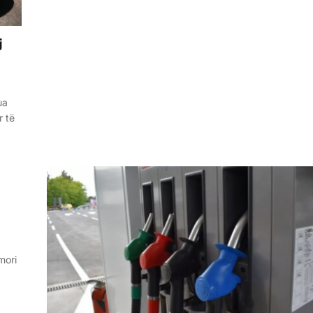
j
ua
r të
mori