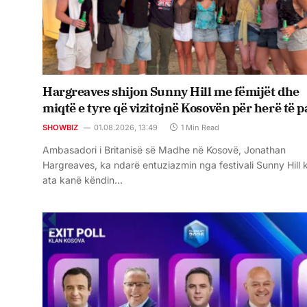
Hargreaves shijon Sunny Hill me fëmijët dhe
miqtë e tyre që vizitojnë Kosovën për herë të p
SHOWBIZ
01.08.2026, 13:49
1 Min Read
Ambasadori i Britanisë së Madhe në Kosovë, Jonathan
Hargreaves, ka ndarë entuziazmin nga festivali Sunny Hill 
ata kanë këndin…