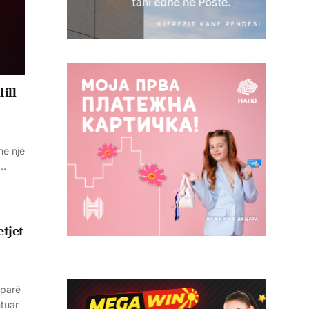
ill
me një
ë…
etjet
 parë
ntuar