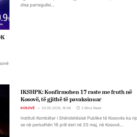
disa parregullsi…
DK
osovë
IKSHPK: Konfirmohen 17 raste me fruth në
Kosovë, të gjithë të pavaksinuar
KOSOVË
20.05.2026, 16:49
2 Mins Read
Instituti Kombëtar i Shëndetësisë Publike të Kosovës ka nj
se në periudhën 16 prill deri në 20 maj, në Kosovë…