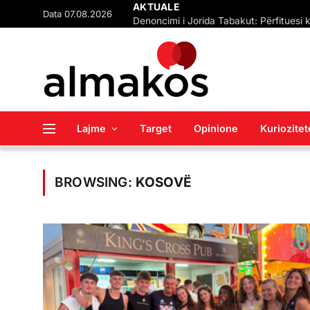
Data 07.08.2026
AKTUALE
Lajme
Target
Opinione
Kuriozitet
BROWSING:
KOSOVË