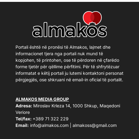
Portali është në pronësi të Almakos, lajmet dhe
informacionet tjera nga portali nuk mund të
kopjohen, të printohen, ose të përdoren në çfarëdo
forme tjetër për qëllime përfitimi. Për të shfrytëzuar
informatat e këtij portali ju lutemi kontaktoni personat
përgjegjës, ose shkruani në email-in oficial të portalit.
ALMAKOS MEDIA GROUP
Adresa:
Miroslav Krleza 14, 1000 Shkup, Maqedoni
Veriore
Tel/fax:
+389 71 322 229
Email:
info@almakos.com
|
almakoss@gmail.com