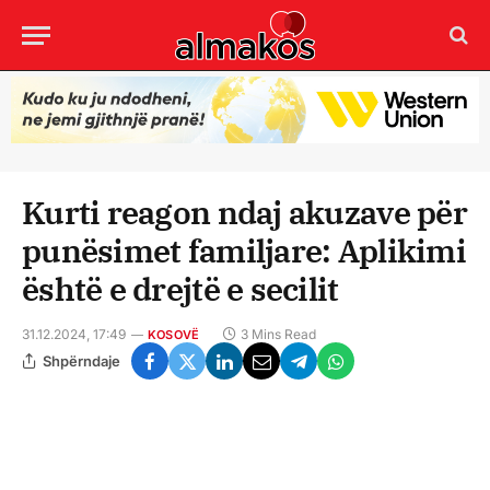
Kurti reagon ndaj akuzave për
punësimet familjare: Aplikimi
është e drejtë e secilit
31.12.2024, 17:49
3 Mins Read
KOSOVË
Shpërndaje