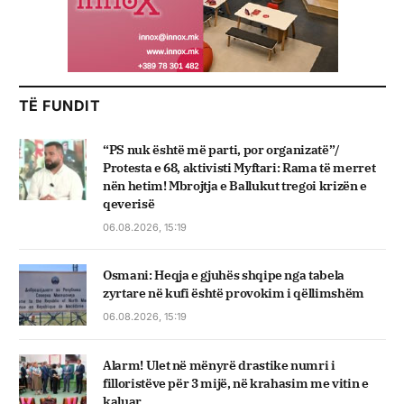
TË FUNDIT
“PS nuk është më parti, por organizatë”/
Protesta e 68, aktivisti Myftari: Rama të merret
nën hetim! Mbrojtja e Ballukut tregoi krizën e
qeverisë
06.08.2026, 15:19
Osmani: Heqja e gjuhës shqipe nga tabela
zyrtare në kufi është provokim i qëllimshëm
06.08.2026, 15:19
Alarm! Ulet në mënyrë drastike numri i
filloristëve për 3 mijë, në krahasim me vitin e
kaluar