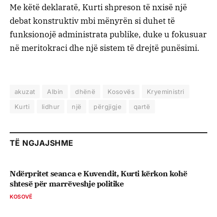
Me këtë deklaratë, Kurti shpreson të nxisë një
debat konstruktiv mbi mënyrën si duhet të
funksionojë administrata publike, duke u fokusuar
në meritokraci dhe një sistem të drejtë punësimi.
akuzat
Albin
dhënë
Kosovës
Kryeministri
Kurti
lidhur
një
përgjigje
qartë
TË NGJAJSHME
Ndërpritet seanca e Kuvendit, Kurti kërkon kohë
shtesë për marrëveshje politike
KOSOVË