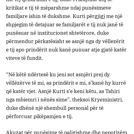
kritikat e tij të mëparshme ndaj punësimeve
familjare ishin të dukshme. Kurti përgjigj me një
shpjegim të detajuar se familjarët e tij nuk janë të
punësuar në institucionet shtetërore, duke
përmendur përkatësisht se asnjë nga dy vëllezërit
e tij apo prindërit nuk kanë punuar atje gjatë katër
viteve të fundit.
“Në këtë ndërtesë ku jeni sot asnjëri prej dy
vëllëzërve të mi, as prindërit e mi, s’kanë hy kurrë
që katër vjet. Asnjë Kurti s’e keni këtu, as Tahiri
nga mbiemri i nënës sime”, theksoi Kryeministri,
duke dhënë një shembull personal për të
përforcuar pikëpamjen e tij.
Akuzat për punësime të paligjshme dhe nepotizëm