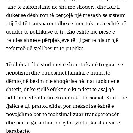
janë të zakonshme në shumë shoqëri, dhe Kurti
duket se dëshiron të përçojë një mesazh se sistemi
i tij është transparent dhe se meritokracia është në
qendër të politikave të tij. Kjo është një pjesë e
rëndësishme e përpjekjeve të tij për të nisur një
reformë që sjell besim te publiku.
Të dhënat dhe studimet e shumta kanë treguar se
nepotizmi dhe punësimet familjare mund të
dëmtojnë besimin e shoqërisë në institucionet e
shtetit, duke sjellë efektin e kundërt të asaj që
ndihmon zhvillimin ekonomik dhe social. Kurti, në
fjalën e tij, pranoi sfidat por theksoi se është e
nevojshme për të maksimalizuar transparencën
dhe për të garantuar që çdo qytetar ka shansin e
barabartë.