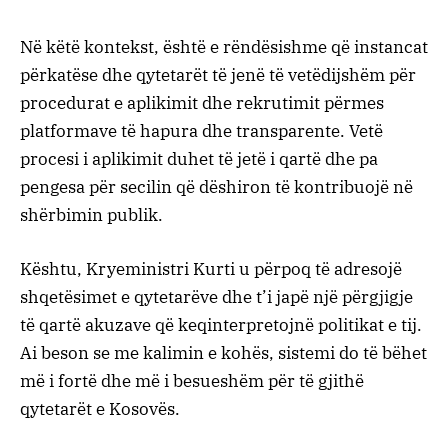
Në këtë kontekst, është e rëndësishme që instancat
përkatëse dhe qytetarët të jenë të vetëdijshëm për
procedurat e aplikimit dhe rekrutimit përmes
platformave të hapura dhe transparente. Vetë
procesi i aplikimit duhet të jetë i qartë dhe pa
pengesa për secilin që dëshiron të kontribuojë në
shërbimin publik.
Kështu, Kryeministri Kurti u përpoq të adresojë
shqetësimet e qytetarëve dhe t’i japë një përgjigje
të qartë akuzave që keqinterpretojnë politikat e tij.
Ai beson se me kalimin e kohës, sistemi do të bëhet
më i fortë dhe më i besueshëm për të gjithë
qytetarët e Kosovës.