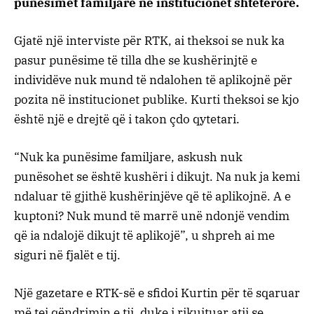
punësimet familjare në institucionet shtetërore.
Gjatë një interviste për RTK, ai theksoi se nuk ka
pasur punësime të tilla dhe se kushërinjtë e
individëve nuk mund të ndalohen të aplikojnë për
pozita në institucionet publike. Kurti theksoi se kjo
është një e drejtë që i takon çdo qytetari.
“Nuk ka punësime familjare, askush nuk
punësohet se është kushëri i dikujt. Na nuk ja kemi
ndaluar të gjithë kushërinjëve që të aplikojnë. A e
kuptoni? Nuk mund të marrë unë ndonjë vendim
që ia ndalojë dikujt të aplikojë”, u shpreh ai me
siguri në fjalët e tij.
Një gazetare e RTK-së e sfidoi Kurtin për të sqaruar
më tej qëndrimin e tij, duke i rikujtuar atij se