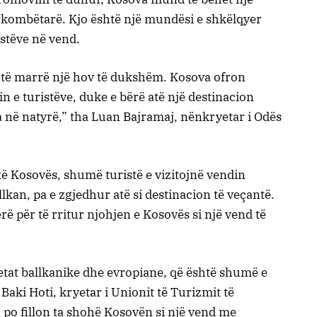
ërkombëtarë. Kjo është një mundësi e shkëlqyer
istëve në vend.
r të marrë një hov të dukshëm. Kosova ofron
 e turistëve, duke e bërë atë një destinacion
 në natyrë,” tha Luan Bajramaj, nënkryetar i Odës
të Kosovës, shumë turistë e vizitojnë vendin
llkan, pa e zgjedhur atë si destinacion të veçantë.
ë për të rritur njohjen e Kosovës si një vend të
tat ballkanike dhe evropiane, që është shumë e
 Baki Hoti, kryetar i Unionit të Turizmit të
a po fillon ta shohë Kosovën si një vend me