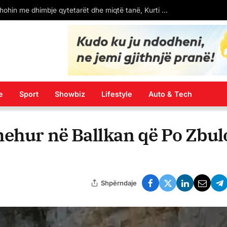
esazhi që lanë protestuesit në Bulevard (FOTO)
e
Sport
Showbiz
Lifestyle
Auto & Tech
hehur në Ballkan që Po Zbu
Shpërndaje