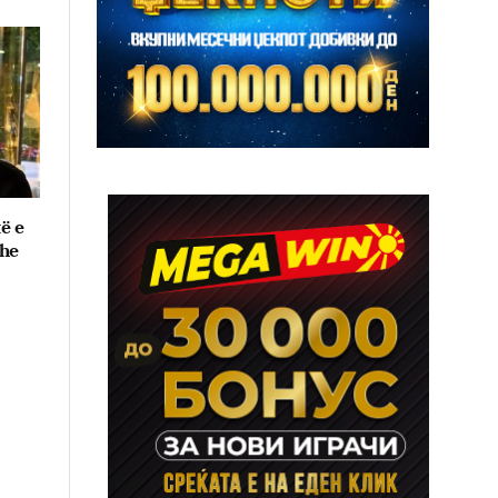
të e
dhe