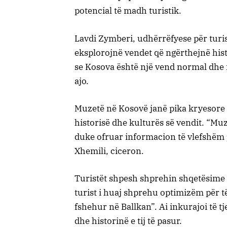
potencial të madh turistik.
Lavdi Zymberi, udhërrëfyese për turis
eksplorojnë vendet që ngërthejnë hist
se Kosova është një vend normal dhe i
ajo.
Muzetë në Kosovë janë pika kryesore p
historisë dhe kulturës së vendit. “Mu
duke ofruar informacion të vlefshëm p
Xhemili, ciceron.
Turistët shpesh shprehin shqetësime p
turist i huaj shprehu optimizëm për 
fshehur në Ballkan”. Ai inkurajoi të tj
dhe historinë e tij të pasur.