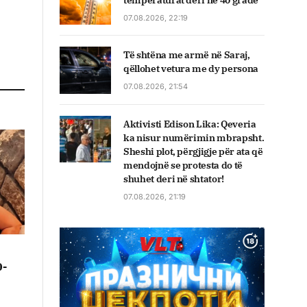
temperaturat deri në 40 gradë
07.08.2026, 22:19
Të shtëna me armë në Saraj,
qëllohet vetura me dy persona
07.08.2026, 21:54
Aktivisti Edison Lika: Qeveria
ka nisur numërimin mbrapsht.
Sheshi plot, përgjigje për ata që
mendojnë se protesta do të
shuhet deri në shtator!
07.08.2026, 21:19
0-