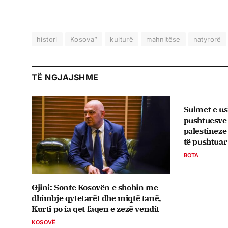
histori
Kosova”
kulturë
mahnitëse
natyrorë
TË NGJAJSHME
Sulmet e ush
pushtuesve
palestinez
të pushtuar
BOTA
Gjini: Sonte Kosovën e shohin me
dhimbje qytetarët dhe miqtë tanë,
Kurti po ia qet faqen e zezë vendit
KOSOVË