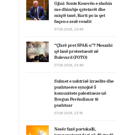
Gjini: Sonte Kosovën e shohin
me dhimbje qytetarët dhe
miqtë tanë, Kurti po ia qet
faqen e zezë vendit
07.08.2026, 23:49
“Çfarë pret SPAK-u”? Mesazhi
që lanë protestuesit në
Bulevard (FOTO)
07.08.2026, 23:49
Sulmet e ushtrisë izraelite dhe
pushtuesve synojnë 5
komunitete palestineze në
Bregun Perëndimor të
pushtuar
07.08.2026, 23:19
Nesër fazë portokalli,