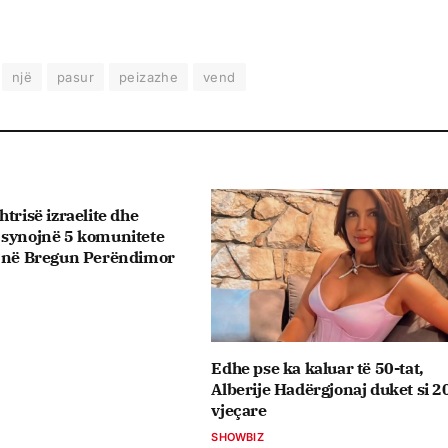
një
pasur
peizazhe
vend
trisë izraelite dhe
 synojnë 5 komunitete
e në Bregun Perëndimor
Edhe pse ka kaluar të 50-tat,
Alberije Hadërgjonaj duket si 2
vjeçare
SHOWBIZ