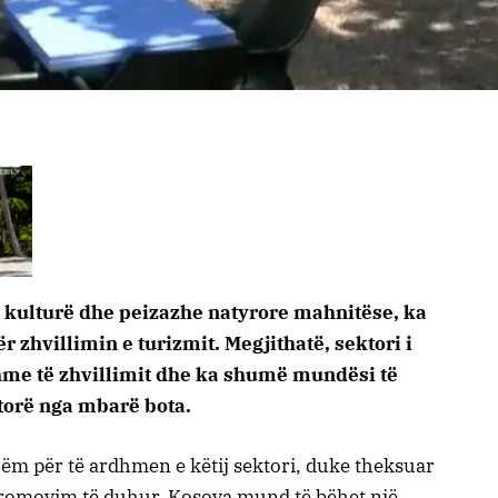
, kulturë dhe peizazhe natyrore mahnitëse, ka
 zhvillimin e turizmit. Megjithatë, sektori i
shme të zhvillimit dhe ka shumë mundësi të
torë nga mbarë bota.
zëm për të ardhmen e këtij sektori, duke theksuar
promovim të duhur, Kosova mund të bëhet një