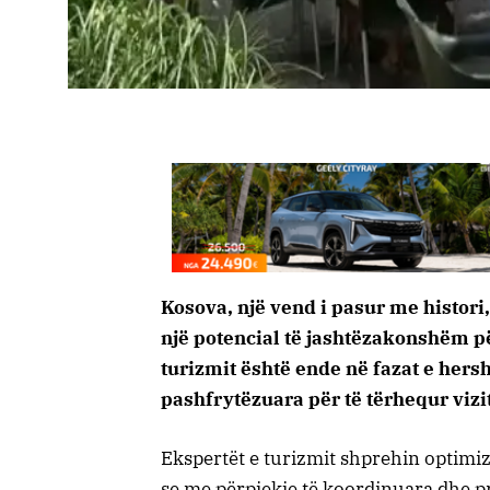
Kosova, një vend i pasur me histori
një potencial të jashtëzakonshëm për
turizmit është ende në fazat e her
pashfrytëzuara për të tërhequr vizi
Ekspertët e turizmit shprehin optimi
se me përpjekje të koordinuara dhe 