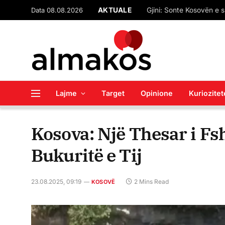
Data 08.08.2026
AKTUALE
“Çfarë pret SPAK-u”? M
Lajme
Target
Opinione
Kuriozitet
Kosova: Një Thesar i Fs
Bukuritë e Tij
23.08.2025, 09:19
2 Mins Read
KOSOVË