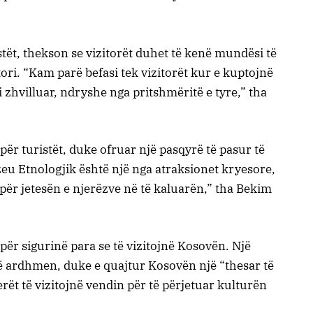
tët, thekson se vizitorët duhet të kenë mundësi të
ori. “Kam parë befasi tek vizitorët kur e kuptojnë
 zhvilluar, ndryshe nga pritshmëritë e tyre,” tha
ër turistët, duke ofruar një pasqyrë të pasur të
zeu Etnologjik është një nga atraksionet kryesore,
ër jetesën e njerëzve në të kaluarën,” tha Bekim
ër sigurinë para se të vizitojnë Kosovën. Një
të ardhmen, duke e quajtur Kosovën një “thesar të
erët të vizitojnë vendin për të përjetuar kulturën