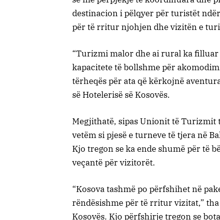
destinacion i pëlqyer për turistët nd
për të rritur njohjen dhe vizitën e tur
“Turizmi malor dhe ai rural ka fillua
kapacitete të bollshme për akomodimin
tërheqës për ata që kërkojnë aventura
së Hotelerisë së Kosovës.
Megjithatë, sipas Unionit të Turizmit 
vetëm si pjesë e turneve të tjera në Ba
Kjo tregon se ka ende shumë për të bër
veçantë për vizitorët.
“Kosova tashmë po përfshihet në pake
rëndësishme për të rritur vizitat,” tha
Kosovës. Kjo përfshirje tregon se bot