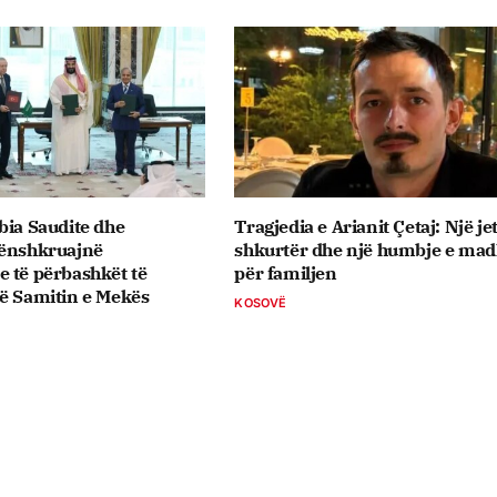
bia Saudite dhe
Tragjedia e Arianit Çetaj: Një je
nënshkruajnë
shkurtër dhe një humbje e ma
 të përbashkët të
për familjen
ë Samitin e Mekës
KOSOVË