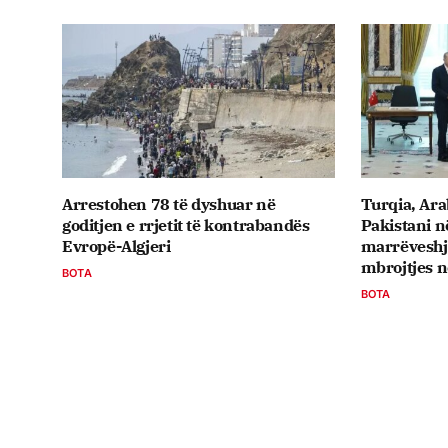
Arrestohen 78 të dyshuar në
Turqia, Ara
goditjen e rrjetit të kontrabandës
Pakistani 
Evropë-Algjeri
marrëveshje
mbrojtjes n
BOTA
BOTA