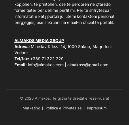
kopjohen, të printohen, ose të përdoren në çfarëdo
forme tjetër për qëllime përfitimi. Për të shfrytëzuar
informatat e këtij portali ju lutemi kontaktoni personat
përgjegjës, ose shkruani në email-in oficial të portalit.
ALMAKOS MEDIA GROUP
Adresa:
Miroslav Krleza 14, 1000 Shkup, Maqedoni
Veriore
Tel/fax:
+389 71 322 229
Email:
info@almakos.com
|
almakoss@gmail.com
© 2026 Almakos. Të gjitha të drejtat e rezervuara!
Marketing
Politika e Privatësisë
Impressum