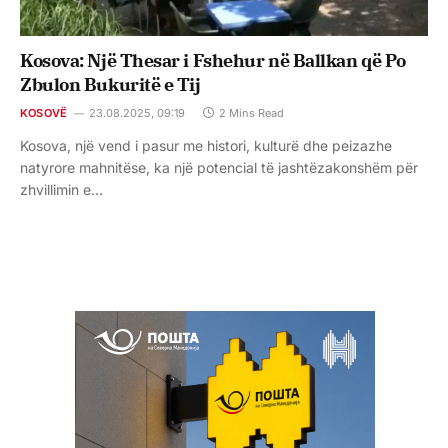
Kosova: Një Thesar i Fshehur në Ballkan që Po
Zbulon Bukuritë e Tij
KOSOVË
23.08.2025, 09:19
2 Mins Read
Kosova, një vend i pasur me histori, kulturë dhe peizazhe
natyrore mahnitëse, ka një potencial të jashtëzakonshëm për
zhvillimin e…