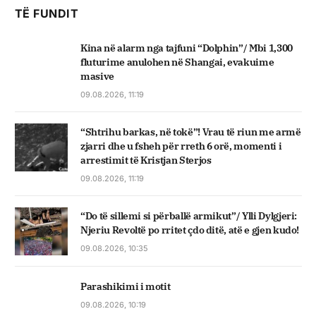
TË FUNDIT
Kina në alarm nga tajfuni “Dolphin”/ Mbi 1,300
fluturime anulohen në Shangai, evakuime
masive
09.08.2026, 11:19
“Shtrihu barkas, në tokë”! Vrau të riun me armë
zjarri dhe u fsheh për rreth 6 orë, momenti i
arrestimit të Kristjan Sterjos
09.08.2026, 11:19
“Do të sillemi si përballë armikut”/ Ylli Dylgjeri:
Njeriu Revoltë po rritet çdo ditë, atë e gjen kudo!
09.08.2026, 10:35
Parashikimi i motit
09.08.2026, 10:19