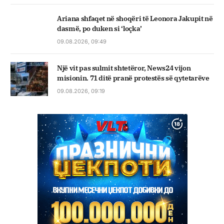
Ariana shfaqet në shoqëri të Leonora Jakupit në
dasmë, po duken si ‘loçka’
09.08.2026, 09:49
Një vit pas sulmit shtetëror, News24 vijon
misionin. 71 ditë pranë protestës së qytetarëve
09.08.2026, 09:19