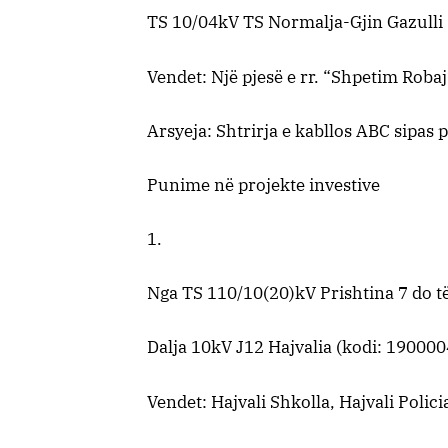
TS 10/04kV TS Normalja-Gjin Gazulli 
Vendet: Një pjesë e rr. “Shpetim Roba
Arsyeja: Shtrirja e kabllos ABC sipas p
Punime në projekte investive
1.
Nga TS 110/10(20)kV Prishtina 7 do t
Dalja 10kV J12 Hajvalia (kodi: 190000
Vendet: Hajvali Shkolla, Hajvali Policia