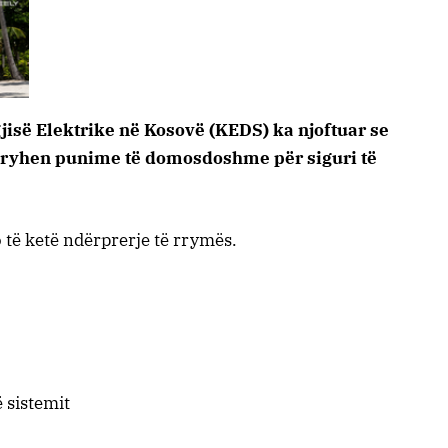
isë Elektrike në Kosovë (KEDS) ka njoftuar se
 kryhen punime të domosdoshme për siguri të
do të ketë ndërprerje të rrymës.
 sistemit