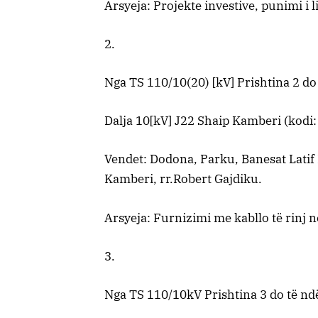
Arsyeja: Projekte investive, punimi i l
2.
Nga TS 110/10(20) [kV] Prishtina 2 do
Dalja 10[kV] J22 Shaip Kamberi (kodi
Vendet: Dodona, Parku, Banesat Latif K
Kamberi, rr.Robert Gajdiku.
Arsyeja: Furnizimi me kabllo të rinj n
3.
Nga TS 110/10kV Prishtina 3 do të nd