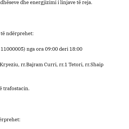
idhëseve dhe energjizimi i linjave të reja.
 të ndërprehet:
: 11000005) nga ora 09:00 deri 18:00
ryeziu, rr.Bajram Curri, rr.1 Tetori, rr.Shaip
ë trafostacin.
ërprehet: