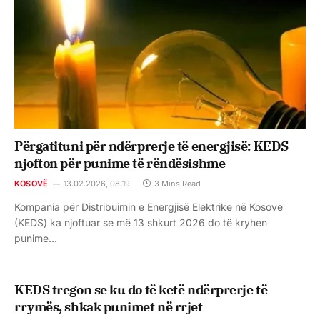
Përgatituni për ndërprerje të energjisë: KEDS
njofton për punime të rëndësishme
KOSOVË
13.02.2026, 08:19
3 Mins Read
Kompania për Distribuimin e Energjisë Elektrike në Kosovë
(KEDS) ka njoftuar se më 13 shkurt 2026 do të kryhen
punime…
KEDS tregon se ku do të ketë ndërprerje të
rrymës, shkak punimet në rrjet