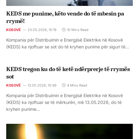
KEDS me punime, këto vende do të mbesin pa
rrymë!
KOSOVË
20.05.2026, 10:19
10 Mins Read
Kompania për Distribuimin e Energjisë Elektrike në Kosovë
(KEDS) ka njoftuar se sot do të kryhen punime për siguri të…
KEDS tregon ku do të ketë ndërprerje të rrymës
sot
KOSOVË
13.05.2026, 10:49
4 Mins Read
Kompania për Distribuimin e Energjisë Elektrike në Kosovë
(KEDS) ka njoftuar se të mërkurën, më 13.05.2026, do të
kryhen punime…