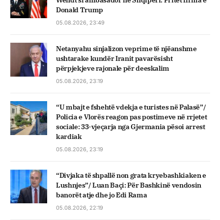
Wendt si ambasador në Shqipëri. Pritet firma e
Donald Trump
05.08.2026, 23:49
Netanyahu sinjalizon veprime të njëanshme
ushtarake kundër Iranit pavarësisht
përpjekjeve rajonale për deeskalim
05.08.2026, 23:19
“U mbajt e fshehtë vdekja e turistes në Palasë”/
Policia e Vlorës reagon pas postimeve në rrjetet
sociale: 33-vjeçarja nga Gjermania pësoi arrest
kardiak
05.08.2026, 23:19
“Divjaka të shpallë non grata kryebashkiaken e
Lushnjes”/ Luan Baçi: Për Bashkinë vendosin
banorët atje dhe jo Edi Rama
05.08.2026, 22:19