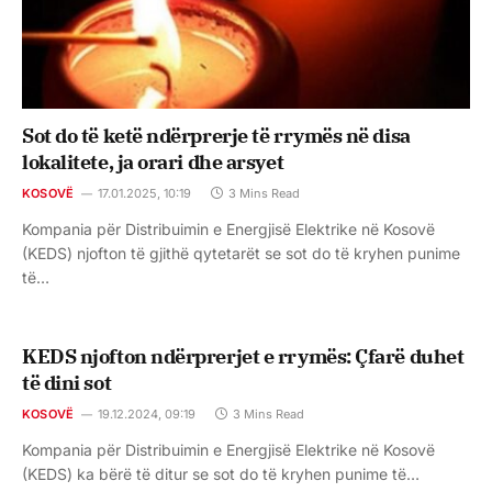
Sot do të ketë ndërprerje të rrymës në disa
lokalitete, ja orari dhe arsyet
KOSOVË
17.01.2025, 10:19
3 Mins Read
Kompania për Distribuimin e Energjisë Elektrike në Kosovë
(KEDS) njofton të gjithë qytetarët se sot do të kryhen punime
të…
KEDS njofton ndërprerjet e rrymës: Çfarë duhet
të dini sot
KOSOVË
19.12.2024, 09:19
3 Mins Read
Kompania për Distribuimin e Energjisë Elektrike në Kosovë
(KEDS) ka bërë të ditur se sot do të kryhen punime të…