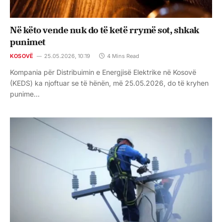
Në këto vende nuk do të ketë rrymë sot, shkak
punimet
KOSOVË
25.05.2026, 10:19
4 Mins Read
Kompania për Distribuimin e Energjisë Elektrike në Kosovë
(KEDS) ka njoftuar se të hënën, më 25.05.2026, do të kryhen
punime…