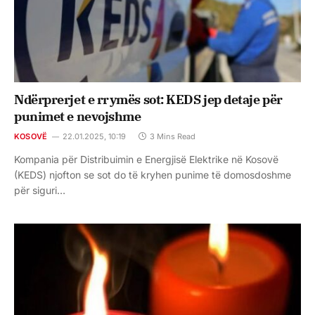
Ndërprerjet e rrymës sot: KEDS jep detaje për
punimet e nevojshme
KOSOVË
22.01.2025, 10:19
3 Mins Read
Kompania për Distribuimin e Energjisë Elektrike në Kosovë
(KEDS) njofton se sot do të kryhen punime të domosdoshme
për siguri…