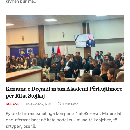
kryhen punime…
Komuna e Deçanit mban Akademi Përkujtimore
për Rifat Stojkaj
KOSOVË
12.05.2026, 17:49
1 Min Read
Ky portal mirëmbahet nga kompania “InfoKosova”. Materialet
dhe informacionet në këtë portal nuk mund të kopjohen, të
shtypen, ose të…