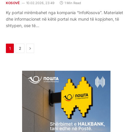
KOSOVË
10.02.2026, 23:49
1 Min Read
Ky portal mirëmbahet nga kompania “InfoKosova”. Materialet
dhe informacionet në këtë portal nuk mund të kopjohen, të
shtypen, ose të…
Next
1
2