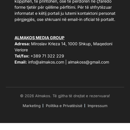
kopjohen, të printohen, ose të përdoren në çfarëdo
forme tjetër për qëllime përfitimi. Për të shfrytëzuar
informatat e këtij portali ju lutemi kontaktoni personat
përgjegjës, ose shkruani në email-in oficial të portalit.
ALMAKOS MEDIA GROUP
Adresa:
Miroslav Krleza 14, 1000 Shkup, Maqedoni
Veriore
Tel/fax:
+389 71 322 229
Email:
info@almakos.com
|
almakoss@gmail.com
© 2026 Almakos. Të gjitha të drejtat e rezervuara!
Marketing
Politika e Privatësisë
Impressum