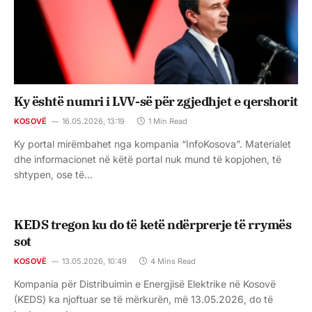
Ky është numri i LVV-së për zgjedhjet e qershorit
KOSOVË
16.05.2026, 13:19
1 Min Read
Ky portal mirëmbahet nga kompania “InfoKosova”. Materialet
dhe informacionet në këtë portal nuk mund të kopjohen, të
shtypen, ose të…
KEDS tregon ku do të ketë ndërprerje të rrymës
sot
KOSOVË
13.05.2026, 10:49
4 Mins Read
Kompania për Distribuimin e Energjisë Elektrike në Kosovë
(KEDS) ka njoftuar se të mërkurën, më 13.05.2026, do të