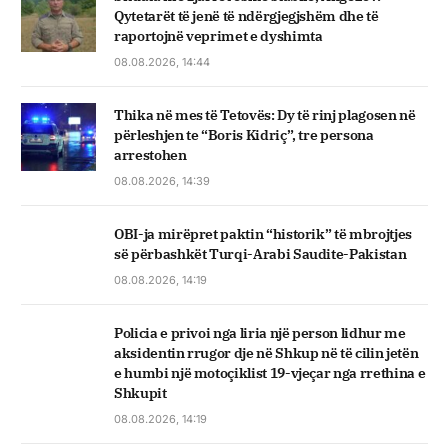
Qytetarët të jenë të ndërgjegjshëm dhe të
raportojnë veprimet e dyshimta
08.08.2026, 14:44
Thika në mes të Tetovës: Dy të rinj plagosen në
përleshjen te “Boris Kidriç”, tre persona
arrestohen
08.08.2026, 14:39
OBI-ja mirëpret paktin “historik” të mbrojtjes
së përbashkët Turqi-Arabi Saudite-Pakistan
08.08.2026, 14:19
Policia e privoi nga liria një person lidhur me
aksidentin rrugor dje në Shkup në të cilin jetën
e humbi një motoçiklist 19-vjeçar nga rrethina e
Shkupit
08.08.2026, 14:19