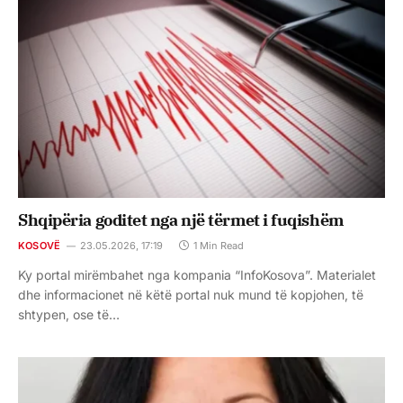
Shqipëria goditet nga një tërmet i fuqishëm
KOSOVË
23.05.2026, 17:19
1 Min Read
Ky portal mirëmbahet nga kompania “InfoKosova”. Materialet
dhe informacionet në këtë portal nuk mund të kopjohen, të
shtypen, ose të…