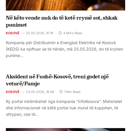
Në këto vende nuk do të ketë rrymë sot, shkak
punimet
KOSOVË
25.05.2026, 10:19
4 Mins Read
Kompania për Distribuimin e Energjisë Elektrike në Kosovë
(KEDS) ka njoftuar se të hënën, më 25.05.2026, do të kryhen
punime…
Aksident në Fushë-Kosovë, treni godet një
veturë/Pamje
KOSOVË
23.05.2026, 19:49
1 Min Read
Ky portal mirëmbahet nga kompania “InfoKosova”. Materialet
dhe informacionet në këtë portal nuk mund të kopjohen, të
shtypen, ose të…