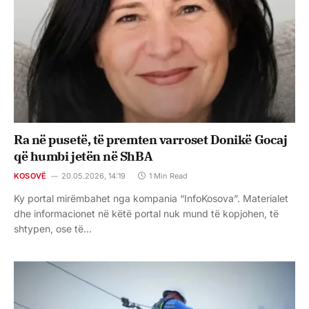
Ra në pusetë, të premten varroset Donikë Gocaj
që humbi jetën në ShBA
KOSOVË
20.05.2026, 14:19
1 Min Read
Ky portal mirëmbahet nga kompania “InfoKosova”. Materialet
dhe informacionet në këtë portal nuk mund të kopjohen, të
shtypen, ose të…