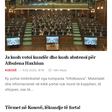
Ja kush votoi kundër dhe kush abstenoi për
Albulena Haxhiun
KOSOVË
11.02.2026, 19:19
1 Min Read
Ky portal mirëmbahet nga kompania “InfoKosova”. Materialet
dhe informacionet në këtë portal nuk mund të kopjohen, të
shtypen, ose të…
Tërmet në Kosovë, lëkundje të forta!