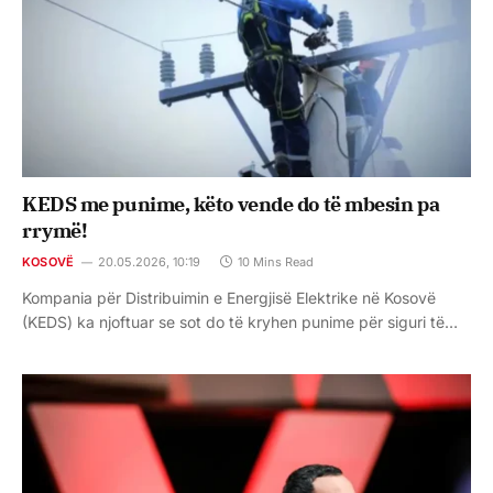
KEDS me punime, këto vende do të mbesin pa
rrymë!
KOSOVË
20.05.2026, 10:19
10 Mins Read
Kompania për Distribuimin e Energjisë Elektrike në Kosovë
(KEDS) ka njoftuar se sot do të kryhen punime për siguri të…