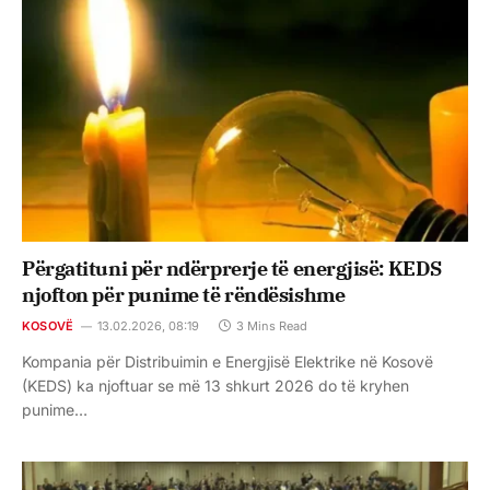
Përgatituni për ndërprerje të energjisë: KEDS
njofton për punime të rëndësishme
KOSOVË
13.02.2026, 08:19
3 Mins Read
Kompania për Distribuimin e Energjisë Elektrike në Kosovë
(KEDS) ka njoftuar se më 13 shkurt 2026 do të kryhen
punime…