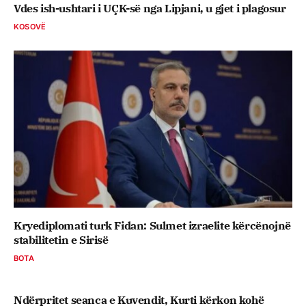
Vdes ish-ushtari i UÇK-së nga Lipjani, u gjet i plagosur
KOSOVË
Kryediplomati turk Fidan: Sulmet izraelite kërcënojnë
stabilitetin e Sirisë
BOTA
Ndërpritet seanca e Kuvendit, Kurti kërkon kohë