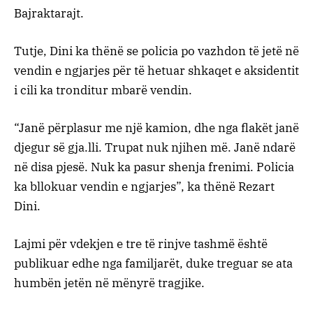
Bajraktarajt.
Tutje, Dini ka thënë se policia po vazhdon të jetë në
vendin e ngjarjes për të hetuar shkaqet e aksidentit
i cili ka tronditur mbarë vendin.
“Janë përplasur me një kamion, dhe nga flakët janë
djegur së gja.lli. Trupat nuk njihen më. Janë ndarë
në disa pjesë. Nuk ka pasur shenja frenimi. Policia
ka bllokuar vendin e ngjarjes”, ka thënë Rezart
Dini.
Lajmi për vdekjen e tre të rinjve tashmë është
publikuar edhe nga familjarët, duke treguar se ata
humbën jetën në mënyrë tragjike.