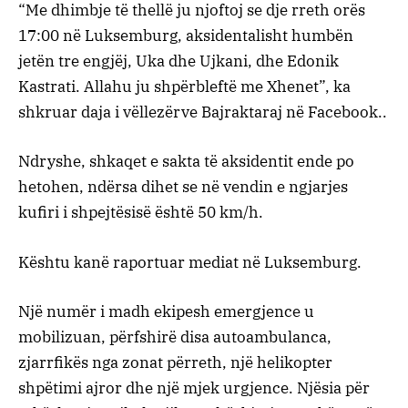
“Me dhimbje të thellë ju njoftoj se dje rreth orës
17:00 në Luksemburg, aksidentalisht humbën
jetën tre engjëj, Uka dhe Ujkani, dhe Edonik
Kastrati. Allahu ju shpërbleftë me Xhenet”, ka
shkruar daja i vëllezërve Bajraktaraj në Facebook..
Ndryshe, shkaqet e sakta të aksidentit ende po
hetohen, ndërsa dihet se në vendin e ngjarjes
kufiri i shpejtësisë është 50 km/h.
Kështu kanë raportuar mediat në Luksemburg.
Një numër i madh ekipesh emergjence u
mobilizuan, përfshirë disa autoambulanca,
zjarrfikës nga zonat përreth, një helikopter
shpëtimi ajror dhe një mjek urgjence. Njësia për