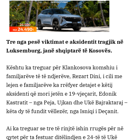
Tre nga pesë viktimat e aksidentit tragjik në
Luksemburg, janë shqiptarë të Kosovës.
Kështu ka treguar për Klankosova komshiu i
familjarëve të të ndjerëve, Rezart Dini, i cili me
lejen e familjarëve ka rrëfyer detajet e këtij
aksidenti që mori jetën e 19-vjeçarit, Edonik
Kastratit – nga Peja, Ujkan dhe Ukë Bajraktaraj –
këta dy të fundit vëllezër, nga Isniqi i Deçanit.
Ai ka treguar se tre të rinjtë ishin rrugës për në
qytet për ta festuar ditëlindjen e 24-të të Ukë