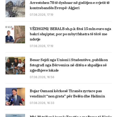
Arrestohen 78 të dyshuar në goditjen e rrjetit të
kontrabandës Evropë-Algjeri
07.08.2026, 17:19
VËZHGIMI/ BERALB sh.p.k fitoi 15 mln euro nga
bakri shqiptar, por po mbyt fshatra të tërë me
ndotje
07.08.2026, 17:19
Besar Sejdi nga Unioni i Studentëve, publikon
fotografi nga Bërvenica në ditën e shpalljes së
zgjedhjeve lokale
07.08.2026, 16:56
Bujar Osmani kërkesë Tiranës zyrtare pas
vendimit “non grata” për Belën dhe Halimin
07.08.2026, 16:33