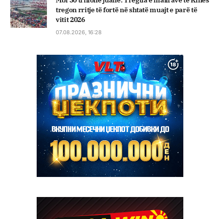
Mbi 30 trilionë juanë: Tregtia e mallrave të Kinës
tregon rritje të fortë në shtatë muajt e parë të
vitit 2026
07.08.2026, 16:28