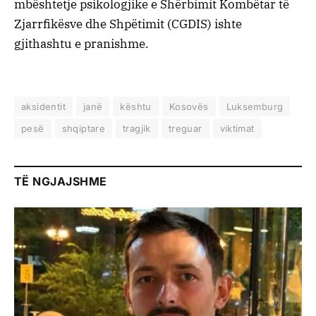
mbështetje psikologjike e Shërbimit Kombëtar të
Zjarrfikësve dhe Shpëtimit (CGDIS) ishte
gjithashtu e pranishme.
aksidentit
janë
kështu
Kosovës
Luksemburg
pesë
shqiptare
tragjik
treguar
viktimat
TË NGJAJSHME