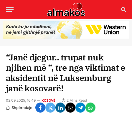
“Janë djegur.. trupat nuk
njihen më ”, tre nga viktimat e
aksidentit në Luksemburg
janë kosovarë!
02.09.2025, 16:49
2 Mins Read
KOSOVË
Shpërndaje