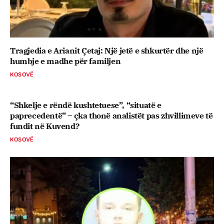
Tragjedia e Arianit Çetaj: Një jetë e shkurtër dhe një
humbje e madhe për familjen
KOSOVË
“Shkelje e rëndë kushtetuese”, “situatë e
paprecedentë” – çka thonë analistët pas zhvillimeve të
fundit në Kuvend?
KOSOVË