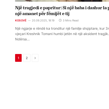
Një tragjedi e papritur: Si një baba i dashur la 
një amanet për fëmijët e tij
KOSOVË
20.09.2025, 18:19
3 Mins Read
Një ngjarje e rëndë ka tronditur një familje shqiptare, kur 3
vjeçari Kreshnik Tomani humbi jetën në një aksident tragjik.
Ndërsa…
Next
1
2