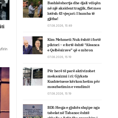
Bashkëshortja dhe djali vdiqën
në një aksident tragjik, flet mes
lotësh 43 vjeçari: I humba të
gjitha!
iti
07.08.2026, 15:49
Kim Mehmeti: Nuk është i fortë
piktori – e fortë është “Aleanca
firin
e Qelbësirave” që e mbron
07.08.2026, 15:19
Për herë të parë aktivizohet
mekanizmi i ri: Gjykata
Kushtetuese kërkon hetim për
moszbatimin e vendimit
07.08.2026, 15:19
BDI: Heqja e gjuhës shqipe nga
tabelat në Tabanoc është