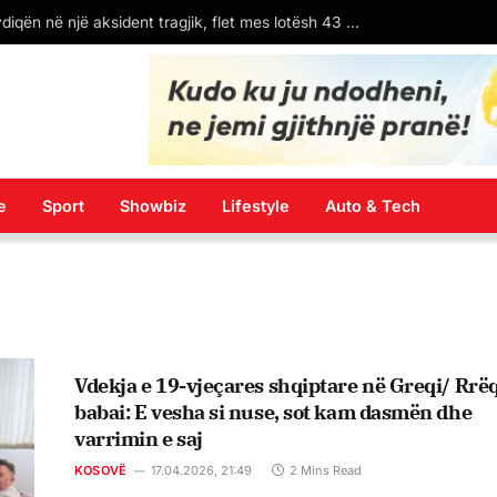
Kim Mehmeti: Nuk është i fortë piktori – e fortë është “Aleanca e Qelbësirave” që e mbron
e
Sport
Showbiz
Lifestyle
Auto & Tech
Vdekja e 19-vjeçares shqiptare në Greqi/ Rrë
babai: E vesha si nuse, sot kam dasmën dhe
varrimin e saj
KOSOVË
17.04.2026, 21:49
2 Mins Read