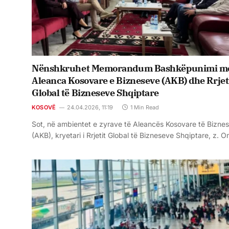
Nënshkruhet Memorandum Bashkëpunimi m
Aleanca Kosovare e Bizneseve (AKB) dhe Rrjet
Global të Bizneseve Shqiptare
KOSOVË
24.04.2026, 11:19
1 Min Read
Sot, në ambientet e zyrave të Aleancës Kosovare të Bizne
(AKB), kryetari i Rrjetit Global të Bizneseve Shqiptare, z. 