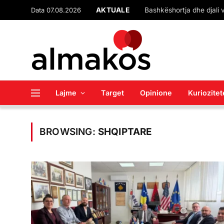
Data 07.08.2026
AKTUALE
Lajme
Target
Opinione
Kuriozitet
BROWSING:
SHQIPTARE