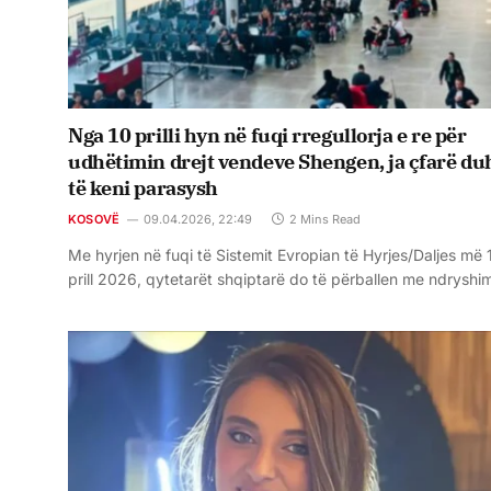
Nga 10 prilli hyn në fuqi rregullorja e re për
udhëtimin drejt vendeve Shengen, ja çfarë du
të keni parasysh
KOSOVË
09.04.2026, 22:49
2 Mins Read
Me hyrjen në fuqi të Sistemit Evropian të Hyrjes/Daljes më 
prill 2026, qytetarët shqiptarë do të përballen me ndrysh