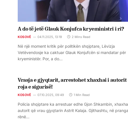
A do të jetë Glauk Konjufca kryeministri i ri?
KOSOVË
04.11.2025, 13:19
2 Mins Read
Në një moment kritik për politikën shqiptare, Lëvizja
Vetëvendosje ka caktuar Glauk Konjufcën si mandatar për
kryeministër. Por, a do…
Vrasja e gjyqtarit, arrestohet xhaxhai i autorit
roja e sigurisë!
KOSOVË
07.10.2025, 09:49
1 Min Read
Policia shqiptare ka arrestuar edhe Gjon Shkambin, xhaxha
autorit që vrau gjyqtarin Astrit Kalaja. Gjithashtu, në prang
rënë…