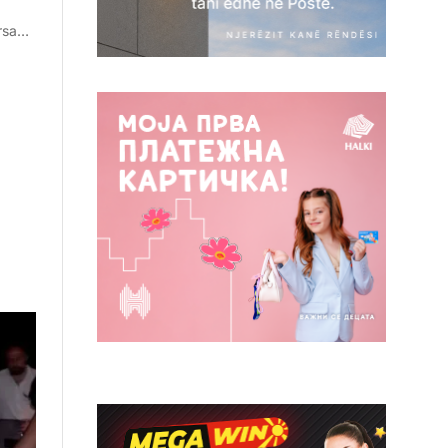
ërsa…