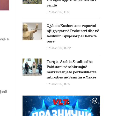
shkelje e ligjit dhe provokim i
rëndë
07.08.2026, 15:01
Gjykata Kushtetuese raportoi
një gjyqtar në Prokurori dhe në
Këshillin Gjyqësor për herë të
hnjë e
parë
07.08.2026, 14:22
Turqia, Arabia Saudite dhe
Pakistani nënshkruajnë
marrëveshje të përbashkët të
mbrojtjes në Samitin e Mekës
07.08.2026, 14:19
 janë