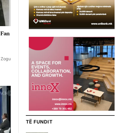
 Fan
t Zogu
TË FUNDIT