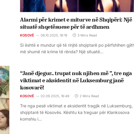
Alarmi për krimet e miturve në Shqipëri: Një
situatë shqetësuese për të ardhmen
KOSOVË
06.10.2025, 18:19
3 Mins Read
Si është e mundur që të rinjtë shqiptarë po përfshihen gjit
më shumë në krime të rënda? Një situatë…
“Janë djegur.. trupat nuk njihen më ”, tre nga
viktimat e aksidentit në Luksemburg janë
kosovarë!
KOSOVË
02.09.2025, 16:49
2 Mins Read
Tre nga pesë viktimat e aksidentit tragjik në Luksemburg,
shqiptarë të Kosovës. Kështu ka treguar për Klankosova
komshiu i…