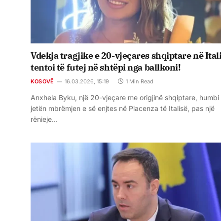
Vdekja tragjike e 20-vjeçares shqiptare në Itali
tentoi të futej në shtëpi nga ballkoni!
KOSOVË
16.03.2026, 15:19
1 Min Read
Anxhela Byku, një 20-vjeçare me origjinë shqiptare, humbi
jetën mbrëmjen e së enjtes në Piacenza të Italisë, pas një
rënieje…