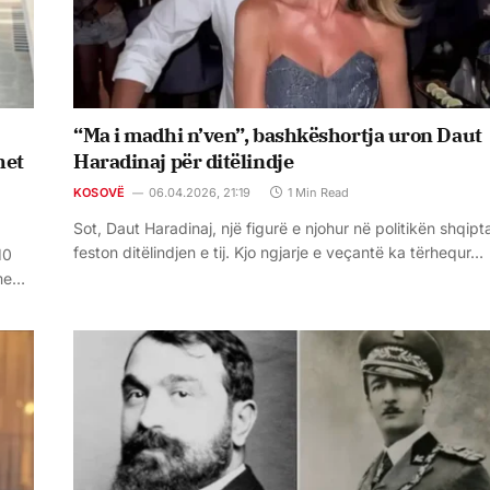
“Ma i madhi n’ven”, bashkëshortja uron Daut
het
Haradinaj për ditëlindje
KOSOVË
06.04.2026, 21:19
1 Min Read
Sot, Daut Haradinaj, një figurë e njohur në politikën shqipt
feston ditëlindjen e tij. Kjo ngjarje e veçantë ka tërhequr…
10
ime…