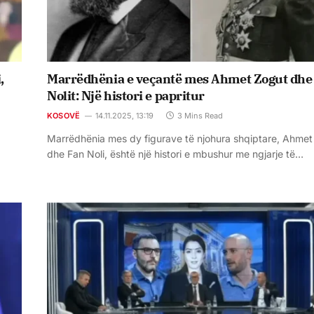
,
Marrëdhënia e veçantë mes Ahmet Zogut dhe
Nolit: Një histori e papritur
KOSOVË
14.11.2025, 13:19
3 Mins Read
Marrëdhënia mes dy figurave të njohura shqiptare, Ahme
dhe Fan Noli, është një histori e mbushur me ngjarje të…