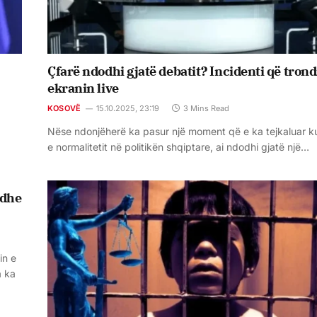
Çfarë ndodhi gjatë debatit? Incidenti që trond
ekranin live
KOSOVË
15.10.2025, 23:19
3 Mins Read
Nëse ndonjëherë ka pasur një moment që e ka tejkaluar ku
e normalitetit në politikën shqiptare, ai ndodhi gjatë një…
 dhe
in e
a ka