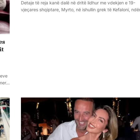
Detaje të reja kanë dalë në dritë lidhur me vdekjen e 19-
vjeçares shqiptare, Myrto, në ishullin grek të Kefaloni, nd
es
it
seve
Omer…