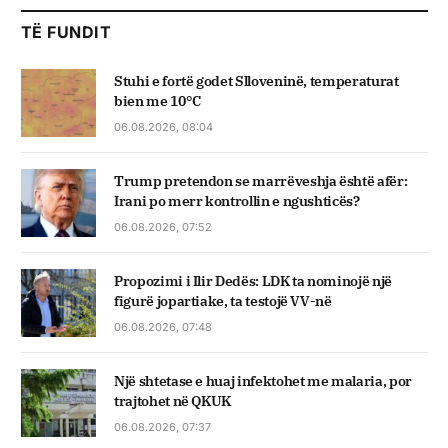
TË FUNDIT
Stuhi e fortë godet Slloveninë, temperaturat
bien me 10°C
06.08.2026, 08:04
Trump pretendon se marrëveshja është afër:
Irani po merr kontrollin e ngushticës?
06.08.2026, 07:52
Propozimi i Ilir Dedës: LDK ta nominojë një
figurë jopartiake, ta testojë VV-në
06.08.2026, 07:48
Një shtetase e huaj infektohet me malaria, por
trajtohet në QKUK
06.08.2026, 07:37