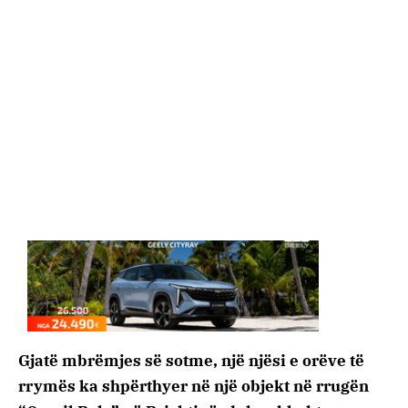
Gjatë mbrëmjes së sotme, një njësi e orëve të
rrymës ka shpërthyer në një objekt në rrugën