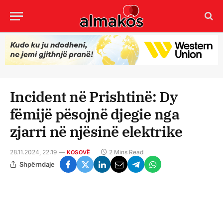
Incident në Prishtinë: Dy
fëmijë pësojnë djegie nga
zjarri në njësinë elektrike
28.11.2024, 22:19
2 Mins Read
KOSOVË
Shpërndaje