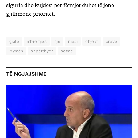
siguria dhe kujdesi për fëmijët duhet të jenë
gjithmonë prioritet.
gjatë
mbrëmjes
një
njësi
objekt
orëve
rrymës
shpërthyer
sotme
TË NGJAJSHME