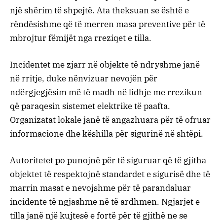
një shërim të shpejtë. Ata theksuan se është e
rëndësishme që të merren masa preventive për të
mbrojtur fëmijët nga rreziqet e tilla.
Incidentet me zjarr në objekte të ndryshme janë
në rritje, duke nënvizuar nevojën për
ndërgjegjësim më të madh në lidhje me rrezikun
që paraqesin sistemet elektrike të paafta.
Organizatat lokale janë të angazhuara për të ofruar
informacione dhe këshilla për sigurinë në shtëpi.
Autoritetet po punojnë për të siguruar që të gjitha
objektet të respektojnë standardet e sigurisë dhe të
marrin masat e nevojshme për të parandaluar
incidente të ngjashme në të ardhmen. Ngjarjet e
tilla janë një kujtesë e fortë për të gjithë ne se