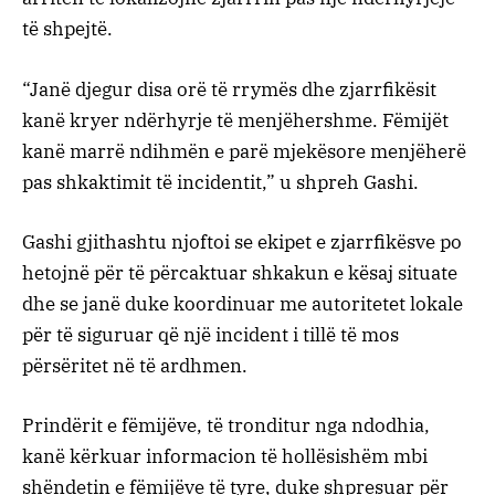
të shpejtë.
“Janë djegur disa orë të rrymës dhe zjarrfikësit
kanë kryer ndërhyrje të menjëhershme. Fëmijët
kanë marrë ndihmën e parë mjekësore menjëherë
pas shkaktimit të incidentit,” u shpreh Gashi.
Gashi gjithashtu njoftoi se ekipet e zjarrfikësve po
hetojnë për të përcaktuar shkakun e kësaj situate
dhe se janë duke koordinuar me autoritetet lokale
për të siguruar që një incident i tillë të mos
përsëritet në të ardhmen.
Prindërit e fëmijëve, të tronditur nga ndodhia,
kanë kërkuar informacion të hollësishëm mbi
shëndetin e fëmijëve të tyre, duke shpresuar për