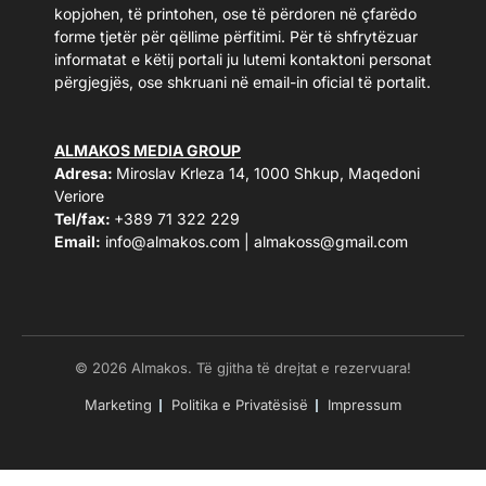
kopjohen, të printohen, ose të përdoren në çfarëdo
forme tjetër për qëllime përfitimi. Për të shfrytëzuar
informatat e këtij portali ju lutemi kontaktoni personat
përgjegjës, ose shkruani në email-in oficial të portalit.
ALMAKOS MEDIA GROUP
Adresa:
Miroslav Krleza 14, 1000 Shkup, Maqedoni
Veriore
Tel/fax:
+389 71 322 229
Email:
info@almakos.com
|
almakoss@gmail.com
© 2026 Almakos. Të gjitha të drejtat e rezervuara!
Marketing
Politika e Privatësisë
Impressum