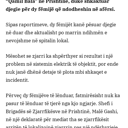
“Qamil Bala” në Prishtinë, duke shkaktuar
djegie për dy fëmijë që ndodheshin në afërsi.
Sipas raportimeve, dy fëmijët kanë pësuar djegie
në duar dhe aktualisht po marrin ndihmën e
nevojshme në spitalin lokal.
Mësohet se zjarri ka shpërthyer si rezultat i një
problem në sistemin elektrik të objektit, por ende
nuk janë dhënë detaje të plota mbi shkaqet e
incidentit.
Përveç dy fëmijëve të lënduar, fatmirësisht nuk ka
pasur të lënduar të tjerë nga kjo ngjarje. Shefi i
Brigadës së Zjarrfikësve në Prishtinë, Malë Gashi,
në një deklaratë për mediat tha se zjarrfikësit
arritën të lokalizojnë zjarrrin pas një ndërhyrjeje