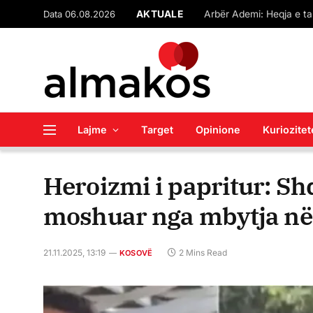
Data 06.08.2026
AKTUALE
Lajme
Target
Opinione
Kuriozitet
Heroizmi i papritur: Shq
moshuar nga mbytja në 
21.11.2025, 13:19
2 Mins Read
KOSOVË