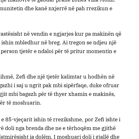
omunitetin dhe kanë nxjerrë në pah rrezikun e
 rastësisht në vendin e ngjarjes kur pa makinën që
 ishin mbledhur në breg. Ai tregon se ndjeu një
ë person tjetër e ndaloi për të pritur momentin e
ndihmë, Zefi dhe një tjetër kalimtar u hodhën në
gazhi i saj u ngrit pak mbi sipërfaqe, duke ofruar
gjit mbi bagazh për të thyer xhamin e makinës,
për të moshuarin.
 e 85-vjeçarit ishin të rrezikshme, por Zefi ishte i
rë doli nga brenda dhe ne e tërhoqëm me gjithë
 fatmirësisht ia dolëm. I moshuari doli i gjallë dhe