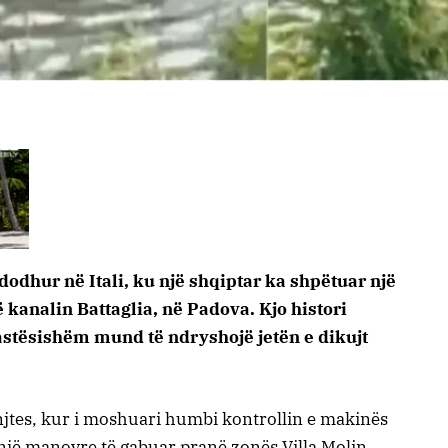
odhur në Itali, ku një shqiptar ka shpëtuar një
 kanalin Battaglia, në Padova. Kjo histori
astësishëm mund të ndryshojë jetën e dikujt
njtes, kur i moshuari humbi kontrollin e makinës
 një manovre të gabuar pranë zonës Villa Molin.