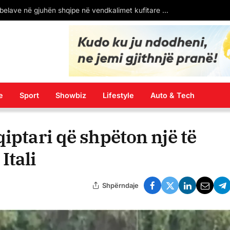
Arbër Ademi: Heqja e tabelave në gjuhën shqipe në vendkalimet kufitare është shkelje e ligjit dhe diskriminim institucional
e
Sport
Showbiz
Lifestyle
Auto & Tech
iptari që shpëton një të
Itali
Shpërndaje