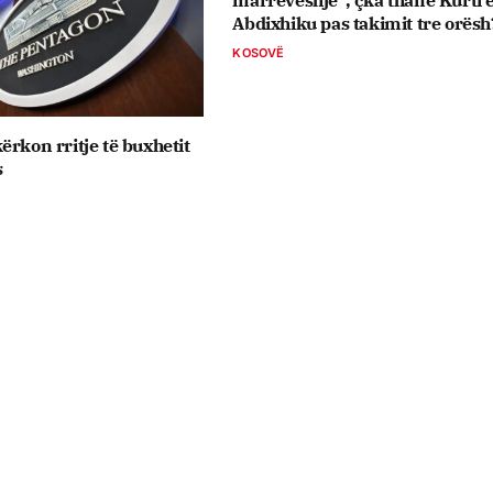
marrëveshje”, çka thanë Kurti 
Abdixhiku pas takimit tre orësh
KOSOVË
ërkon rritje të buxhetit
s