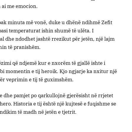
a ai me emocion.
pak minuta më vonë, duke u dhënë ndihmë Zefit
 pasi temperaturat ishin shumë të ulëta. I
 dhe ndodhet jashtë rrezikut për jetën, një lajm
ishin të pranishëm.
imi që ndjemë kur e nxorëm të gjallë ishte i
bi momentin e tij heroik. Kjo ngjarje ka nxitur një
ër veprimin e tij të guximshëm.
e dhe pamjet po qarkullojnë gjerësisht në rrjetet
 hero. Historia e tij është një kujtesë e fuqishme se
ndikim të madh në jetën e tjetrit.