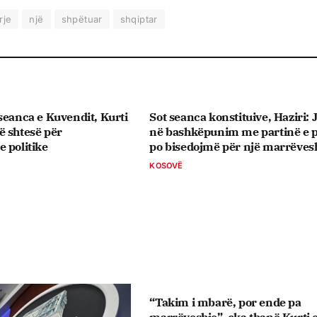
rje
një
shpëtuar
shqiptar
seanca e Kuvendit, Kurti
Sot seanca konstituive, ​Haziri:
ë shtesë për
në bashkëpunim me partinë e p
 politike
po bisedojmë për një marrëves
KOSOVË
“Takim i mbarë, por ende pa