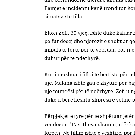
Pamjet e incidentit kanë tronditur k
situatave të tilla.
Elton Zefi, 35 vjeç, ishte duke kaluar
po fundosej dhe njerëzit e shokuar që
impuls të fortë për të vepruar, por nj
duhur për të ndërhyrë.
Kur i moshuari filloi të bërtiste për 
ujë. Makina ishte gati e zhytur, por ba
një mundësi për të ndërhyrë. Zefi u n
duke u bërë kështu shpresa e vetme 
Përpjekjet e tyre për të shpëtuar jetën
vendosur. “Pasi theva xhamin, një do
forcën. Në fillim ishte e vështirë, por