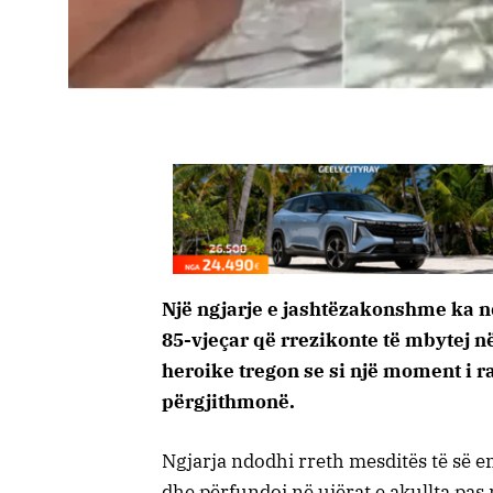
Një ngjarje e jashtëzakonshme ka nd
85-vjeçar që rrezikonte të mbytej në
heroike tregon se si një moment i r
përgjithmonë.
Ngjarja ndodhi rreth mesditës të së e
dhe përfundoi në ujërat e akullta pas