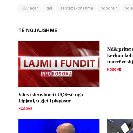
85vjeçar
Itali
jashtëzakonshme
ndodhur
ngja
TË NGJAJSHME
Ndërpritet 
kërkon koh
marrëveshje
KOSOVË
Vdes ish-ushtari i UÇK-së nga
Lipjani, u gjet i plagosur
KOSOVË