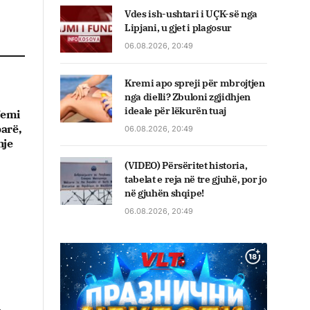
Vdes ish-ushtari i UÇK-së nga
Lipjani, u gjet i plagosur
06.08.2026, 20:49
Kremi apo spreji për mbrojtjen
nga dielli? Zbuloni zgjidhjen
ideale për lëkurën tuaj
 Jemi
arë,
06.08.2026, 20:49
hje
(VIDEO) Përsëritet historia,
tabelat e reja në tre gjuhë, por jo
në gjuhën shqipe!
06.08.2026, 20:49