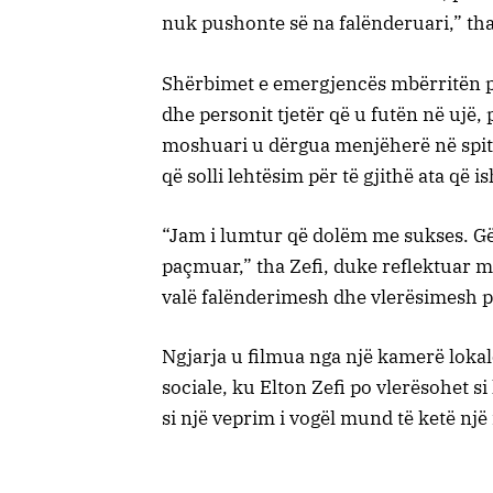
nuk pushonte së na falënderuari,” th
Shërbimet e emergjencës mbërritën 
dhe personit tjetër që u futën në ujë,
moshuari u dërgua menjëherë në spital
që solli lehtësim për të gjithë ata që 
“Jam i lumtur që dolëm me sukses. Gëz
paçmuar,” tha Zefi, duke reflektuar m
valë falënderimesh dhe vlerësimesh p
Ngjarja u filmua nga një kamerë lokal
sociale, ku Elton Zefi po vlerësohet si
si një veprim i vogël mund të ketë një 