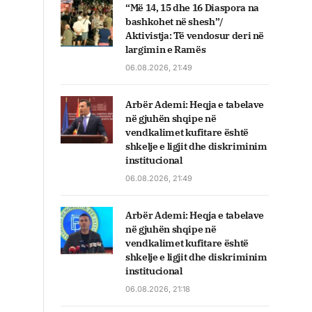
“Më 14, 15 dhe 16 Diaspora na
bashkohet në shesh”/
Aktivistja: Të vendosur deri në
largimin e Ramës
06.08.2026, 21:49
Arbër Ademi: Heqja e tabelave
në gjuhën shqipe në
vendkalimet kufitare është
shkelje e ligjit dhe diskriminim
institucional
06.08.2026, 21:49
Arbër Ademi: Heqja e tabelave
në gjuhën shqipe në
vendkalimet kufitare është
shkelje e ligjit dhe diskriminim
institucional
06.08.2026, 21:18