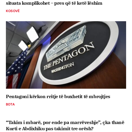
situata komplikohet – pres që të ketë lëshim
KOSOVË
Pentagoni kërkon rritje të buxhetit të mbrojtjes
BOTA
“Takim i mbarë, por ende pa marrëveshje”, çka thanë
Kurti e Abdixhiku pas takimit tre orësh?