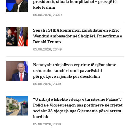
presidentit, situata komplikohet – pres që të
ketë lëshim
05.08.2026, 23:49
Senati i SHBA konfirmon kandidaturën e Eric
Wendt si ambasador në Shqipëri. Pritet firma e
Donald Trump
05.08.2026, 23:49
Netanyahu sinjalizon veprime të njëanshme
ushtarake kundër Iranit pavarësisht
përpjekjeve rajonale për deeskalim
05.08.2026, 23:19
“U mbajt e fshehtë vdekja e turistes në Palasë”/
Policia e Vlorës reagon pas postimeve në rrjetet
sociale: 33-vjeçarja nga Gjermania pësoi arrest
kardiak
05.08.2026, 23:19