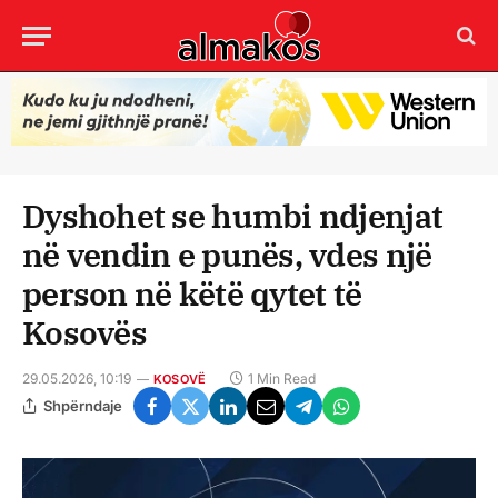
Dyshohet se humbi ndjenjat
në vendin e punës, vdes një
person në këtë qytet të
Kosovës
29.05.2026, 10:19
1 Min Read
KOSOVË
Shpërndaje