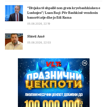
“Divjaka të shpallë non grata kryebashkiaken e
Lushnjes”/ Luan Baçi: Për Bashkinë vendosin
banorët atje dhe jo Edi Rama
05.08.2026, 22:19
Shteti Amë
05.08.2026, 22:03