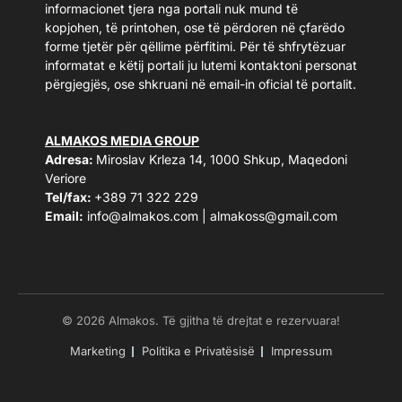
informacionet tjera nga portali nuk mund të
kopjohen, të printohen, ose të përdoren në çfarëdo
forme tjetër për qëllime përfitimi. Për të shfrytëzuar
informatat e këtij portali ju lutemi kontaktoni personat
përgjegjës, ose shkruani në email-in oficial të portalit.
ALMAKOS MEDIA GROUP
Adresa:
Miroslav Krleza 14, 1000 Shkup, Maqedoni
Veriore
Tel/fax:
+389 71 322 229
Email:
info@almakos.com
|
almakoss@gmail.com
© 2026 Almakos. Të gjitha të drejtat e rezervuara!
Marketing
Politika e Privatësisë
Impressum