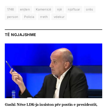
1746
enjten
Kamenicë
një
njoftuar
orës
person
Policia
rreth
vdekur
TË NGJAJSHME
Gashi: Nëse LDK-ja insiston për postin e presidentit,