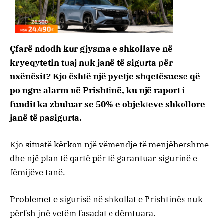
Çfarë ndodh kur gjysma e shkollave në
kryeqytetin tuaj nuk janë të sigurta për
nxënësit? Kjo është një pyetje shqetësuese që
po ngre alarm në Prishtinë, ku një raport i
fundit ka zbuluar se 50% e objekteve shkollore
janë të pasigurta.
Kjo situatë kërkon një vëmendje të menjëhershme
dhe një plan të qartë për të garantuar sigurinë e
fëmijëve tanë.
Problemet e sigurisë në shkollat e Prishtinës nuk
përfshijnë vetëm fasadat e dëmtuara.