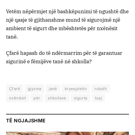
Vetëm nëpërmjet një bashkëpunimi të ngushtë dhe
një qasje të gjithanshme mund të sigurojmë një
ambient të sigurt dhe mbështetës për nxënësit
tanë.
Çfarë hapash do të ndërmarrim për të garantuar
sigurinë e fëmijëve tanë në shkolla?
Çfarë
gjysma
janë
kryeqytetin
ndodh
nxënësit
për
shkollave
sigurta
tuaj
TË NGJAJSHME