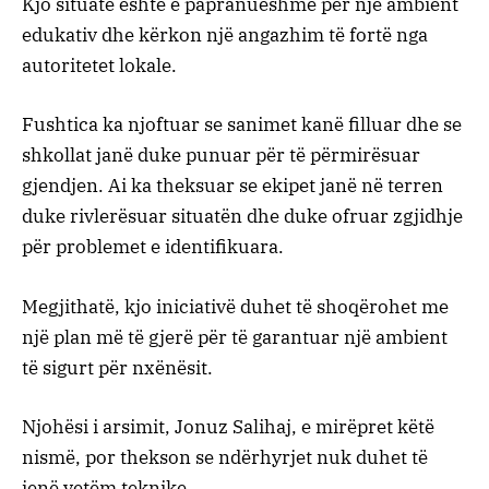
Kjo situatë është e papranueshme për një ambient
edukativ dhe kërkon një angazhim të fortë nga
autoritetet lokale.
Fushtica ka njoftuar se sanimet kanë filluar dhe se
shkollat janë duke punuar për të përmirësuar
gjendjen. Ai ka theksuar se ekipet janë në terren
duke rivlerësuar situatën dhe duke ofruar zgjidhje
për problemet e identifikuara.
Megjithatë, kjo iniciativë duhet të shoqërohet me
një plan më të gjerë për të garantuar një ambient
të sigurt për nxënësit.
Njohësi i arsimit, Jonuz Salihaj, e mirëpret këtë
nismë, por thekson se ndërhyrjet nuk duhet të
jenë vetëm teknike.