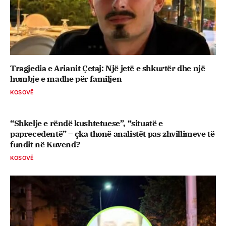
Tragjedia e Arianit Çetaj: Një jetë e shkurtër dhe një
humbje e madhe për familjen
KOSOVË
“Shkelje e rëndë kushtetuese”, “situatë e
paprecedentë” – çka thonë analistët pas zhvillimeve të
fundit në Kuvend?
KOSOVË