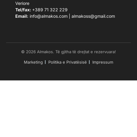
Veriore
Tel/fax:
+389 71 322 229
Email:
info@almakos.com
|
almakoss@gmail.com
© 2026 Almakos. Të gjitha të drejtat e rezervuara!
Marketing
Politika e Privatësisë
Impressum