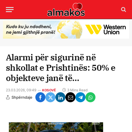
Alarmi për sigurinë në
shkollat e Prishtinës: 50% e
objekteve janë të…
23.03.2026, 09:49
3 Mins Read
KOSOVË
Shpërndaje