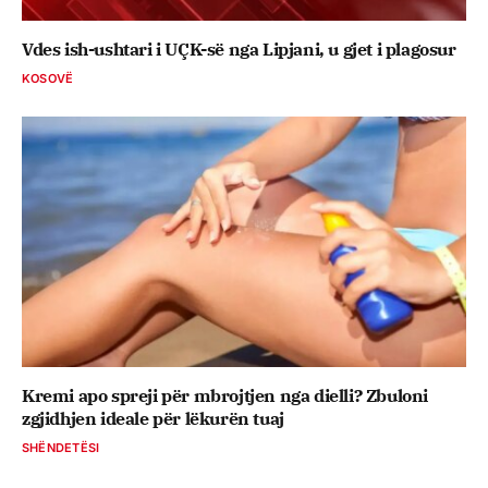
Vdes ish-ushtari i UÇK-së nga Lipjani, u gjet i plagosur
KOSOVË
Kremi apo spreji për mbrojtjen nga dielli? Zbuloni
zgjidhjen ideale për lëkurën tuaj
SHËNDETËSI