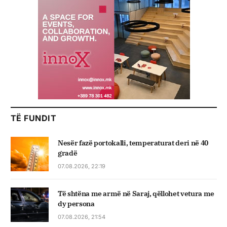
TË FUNDIT
Nesër fazë portokalli, temperaturat deri në 40
gradë
07.08.2026, 22:19
Të shtëna me armë në Saraj, qëllohet vetura me
dy persona
07.08.2026, 21:54