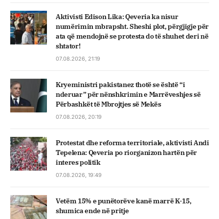
Aktivisti Edison Lika: Qeveria ka nisur
numërimin mbrapsht. Sheshi plot, përgjigje për
ata që mendojnë se protesta do të shuhet deri në
shtator!
07.08.2026, 21:19
Kryeministri pakistanez thotë se është “i
nderuar” për nënshkrimin e Marrëveshjes së
Përbashkët të Mbrojtjes së Mekës
07.08.2026, 20:19
Protestat dhe reforma territoriale, aktivisti Andi
Tepelena: Qeveria po riorganizon hartën për
interes politik
07.08.2026, 19:49
Vetëm 15% e punëtorëve kanë marrë K-15,
shumica ende në pritje