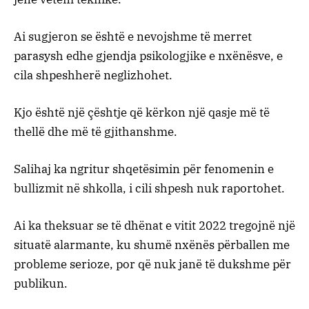
Ai sugjeron se është e nevojshme të merret
parasysh edhe gjendja psikologjike e nxënësve, e
cila shpeshherë neglizhohet.
Kjo është një çështje që kërkon një qasje më të
thellë dhe më të gjithanshme.
Salihaj ka ngritur shqetësimin për fenomenin e
bullizmit në shkolla, i cili shpesh nuk raportohet.
Ai ka theksuar se të dhënat e vitit 2022 tregojnë një
situatë alarmante, ku shumë nxënës përballen me
probleme serioze, por që nuk janë të dukshme për
publikun.