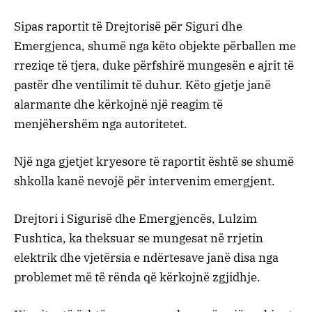
Sipas raportit të Drejtorisë për Siguri dhe
Emergjenca, shumë nga këto objekte përballen me
rreziqe të tjera, duke përfshirë mungesën e ajrit të
pastër dhe ventilimit të duhur. Këto gjetje janë
alarmante dhe kërkojnë një reagim të
menjëhershëm nga autoritetet.
Një nga gjetjet kryesore të raportit është se shumë
shkolla kanë nevojë për intervenim emergjent.
Drejtori i Sigurisë dhe Emergjencës, Lulzim
Fushtica, ka theksuar se mungesat në rrjetin
elektrik dhe vjetërsia e ndërtesave janë disa nga
problemet më të rënda që kërkojnë zgjidhje.