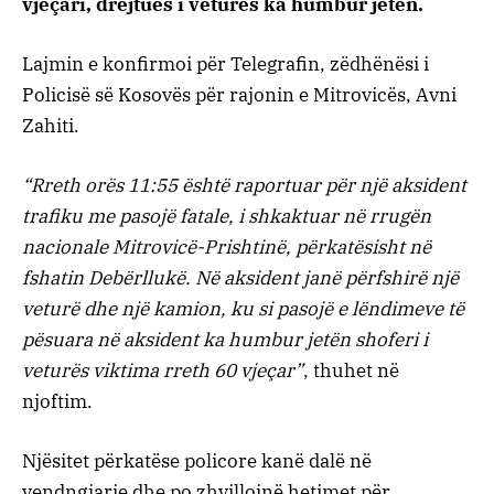
vjeçari, drejtues i veturës ka humbur jetën.
Lajmin e konfirmoi për Telegrafin, zëdhënësi i
Policisë së Kosovës për rajonin e Mitrovicës, Avni
Zahiti.
“Rreth orës 11:55 është raportuar për një aksident
trafiku me pasojë fatale, i shkaktuar në rrugën
nacionale Mitrovicë-Prishtinë, përkatësisht në
fshatin Debërllukë. Në aksident janë përfshirë një
veturë dhe një kamion, ku si pasojë e lëndimeve të
pësuara në aksident ka humbur jetën shoferi i
veturës viktima rreth 60 vjeçar”
, thuhet në
njoftim.
Njësitet përkatëse policore kanë dalë në
vendngjarje dhe po zhvillojnë hetimet për