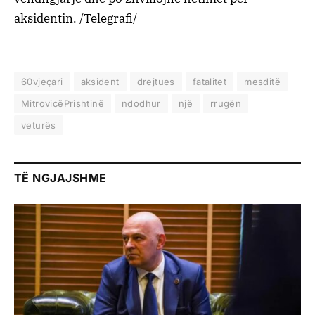
aksidentin. /Telegrafi/
60vjeçari
aksident
drejtues
fatalitet
mesditë
MitrovicëPrishtinë
ndodhur
një
rrugën
veturës
TË NGJAJSHME