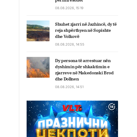
përmirësohet
08.08.2026, 15:19
Shuhet zjarri në Jazhincë, dy të
reja shpërthyen në Sopishte
dhe Volkovë
08.08.2026, 14:55
Dy persona të arrestuar nën
dyshimin për shkaktimin e
zjarreve në Makedonski Brod
dhe Dollnen
08.08.2026, 14:51