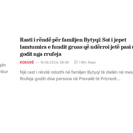
Rasti i rëndë për familjen Bytyqi: Sot i jepet
lamtumira e fundit gruas që ndërroi jetë pasi 
godit nga rrufeja
KOSOVË
19.08.2024, 08:49
1 Min Read
ugën
umbur
Një rast i rëndë ndodhi në familjen Bytyqi të dielën në mes
Rrufeja goditi disa persona në Prevallë të Prizrenit…