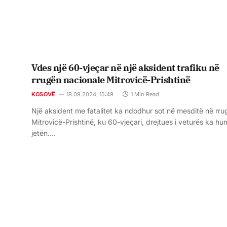
Vdes një 60-vjeçar në një aksident trafiku në
rrugën nacionale Mitrovicë-Prishtinë
KOSOVË
18.09.2024, 15:49
1 Min Read
Një aksident me fatalitet ka ndodhur sot në mesditë në rr
Mitrovicë-Prishtinë, ku 60-vjeçari, drejtues i veturës ka h
jetën.…