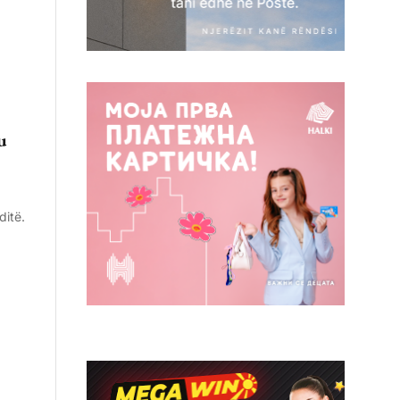
u
ditë.