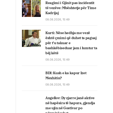
Reagimi i Gjinit pas incidentit
të vezëve: Mbështetje për Time
Kadrijaj
08.08.2026, 15:49
Kurti: Nëse hedhja me vezë
është çmimi që duhet ta paguaj
për t’u takuar e
bashkëbiseduar jam i lumtur ta
bëj këtë
08.08.2026, 15:49
BDI: Kush e ka kapur Izet
Mexhitin?
08.08.2026, 15:49
Angellov: Dy zjarre janë aktive
në hapësira të hapura, gjendja
me ujin në Gostivar po