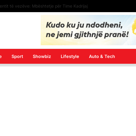
Kurti: Nëse hedhja me vezë është çmimi që duhet ta paguaj për t’u takuar e bashkëbiseduar jam i lumtur ta bëj këtë
e
Sport
Showbiz
Lifestyle
Auto & Tech