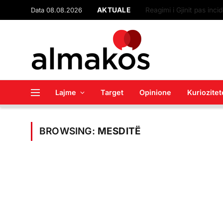
Data 08.08.2026
AKTUALE
Lajme
Target
Opinione
Kuriozitet
BROWSING:
MESDITË