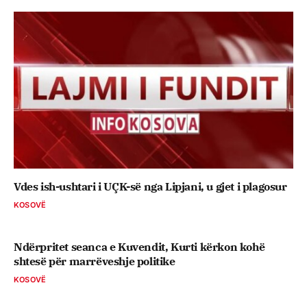
Vdes ish-ushtari i UÇK-së nga Lipjani, u gjet i plagosur
KOSOVË
Ndërpritet seanca e Kuvendit, Kurti kërkon kohë
shtesë për marrëveshje politike
KOSOVË