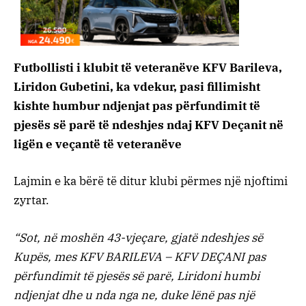
Futbollisti i klubit të veteranëve KFV Barileva,
Liridon Gubetini, ka vdekur, pasi fillimisht
kishte humbur ndjenjat pas përfundimit të
pjesës së parë të ndeshjes ndaj KFV Deçanit në
ligën e veçantë të veteranëve
Lajmin e ka bërë të ditur klubi përmes një njoftimi
zyrtar.
“Sot, në moshën 43-vjeçare, gjatë ndeshjes së
Kupës, mes KFV BARILEVA – KFV DEÇANI pas
përfundimit të pjesës së parë, Liridoni humbi
ndjenjat dhe u nda nga ne, duke lënë pas një