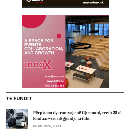
TË FUNDIT
Përplasen dy tramvaje në Gjermani, rreth 25 të
lënduar– tre në gjendje kritike
06.08.2026, 23:19