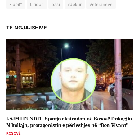
klubit”
Liridon
pasi
vdekur
Veteranëve
TË NGJAJSHME
LAJM I FUNDIT: Spanja ekstradon në Kosovë Dukagjin
Nikollajn, protagonistin e përleshjes në “Bon Vivant”
KOSOVË