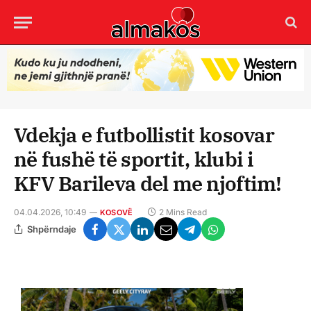
Vdekja e futbollistit kosovar
në fushë të sportit, klubi i
KFV Barileva del me njoftim!
04.04.2026, 10:49
2 Mins Read
KOSOVË
Shpërndaje