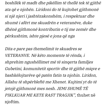
boshllëk të madh dhe pikëllim të thellë tek të gjithë
ata që e njohën. Liridoni do të kujtohet gjithmonë
si një njeri i jashtëzakonshëm, i respektuar dhe
shumë i afërt me skuadrën e veteranëve, duke
dhënë gjithmonë kontributin e tij me zemër dhe
përkushtim, ishte pjesë e jona që nga
Dita e pare pas themelimit te skuadres se
VETERANVE. Në këto momente të rënda, i
shprehim ngushëllimet më të sinqerta familjes
Gubetini, komunitetit sportiv dhe të gjithë miqve e
bashkëlojtarëve që patën fatin ta njohin. Liridon,
Allahu të shpërbleftë me Xhenet. Kujtimi yt do të
jetojë gjithmonë mes nesh. JEMI SHUMË TË
PIKLKUAR ME KETE RAST TRAGJIK”,
thuhet në
njoftim.