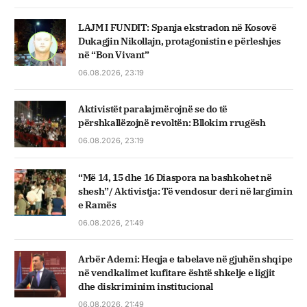
LAJM I FUNDIT: Spanja ekstradon në Kosovë
Dukagjin Nikollajn, protagonistin e përleshjes
në “Bon Vivant”
06.08.2026, 23:19
Aktivistët paralajmërojnë se do të
përshkallëzojnë revoltën: Bllokim rrugësh
06.08.2026, 23:19
“Më 14, 15 dhe 16 Diaspora na bashkohet në
shesh”/ Aktivistja: Të vendosur deri në largimin
e Ramës
06.08.2026, 21:49
Arbër Ademi: Heqja e tabelave në gjuhën shqipe
në vendkalimet kufitare është shkelje e ligjit
dhe diskriminim institucional
06.08.2026, 21:49