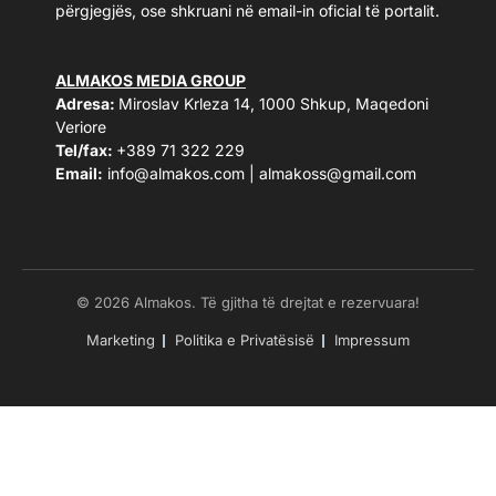
përgjegjës, ose shkruani në email-in oficial të portalit.
ALMAKOS MEDIA GROUP
Adresa:
Miroslav Krleza 14, 1000 Shkup, Maqedoni
Veriore
Tel/fax:
+389 71 322 229
Email:
info@almakos.com
|
almakoss@gmail.com
© 2026 Almakos. Të gjitha të drejtat e rezervuara!
Marketing
Politika e Privatësisë
Impressum