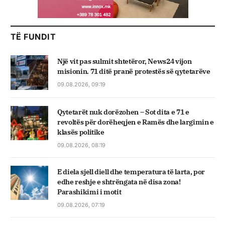
TË FUNDIT
Një vit pas sulmit shtetëror, News24 vijon
misionin. 71 ditë pranë protestës së qytetarëve
09.08.2026, 09:19
Qytetarët nuk dorëzohen – Sot dita e 71 e
revoltës për dorëheqjen e Ramës dhe largimin e
klasës politike
09.08.2026, 08:19
E diela sjell diell dhe temperatura të larta, por
edhe reshje e shtrëngata në disa zona!
Parashikimi i motit
09.08.2026, 07:19