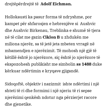
drejtëpërdrejtë të
Adolf Eichman.
Hollokausti ka pasur forma të ndryshme, por
kampet për shfarosjen e hebrenjëve si Aushvic
dhe Aushvic Birkenau, Treblinka e shumë të tjera
në të cilat me gazin
Ciklon B
u zhdukën me
miliona njerëz, sa të jetë jeta mbeten vrragë në
mbamendjen e njerëzimit. Të mohosh një gjë të
këtillë është jo njerëzore, siç është jo njerëzore të
ekspozohesh publikisht me simbolin
ss 1488
duke
kërkuar ndërtimin e kryqave gjigandë.
Sidoqoftë, objektiv i nazizmit ishte ndërtimi i një
shteti të ri dhe formimi i një njeriu të ri sepse
njerëzimi qenkësh ndotur nga përzierjet racore
dhe gjenetike.