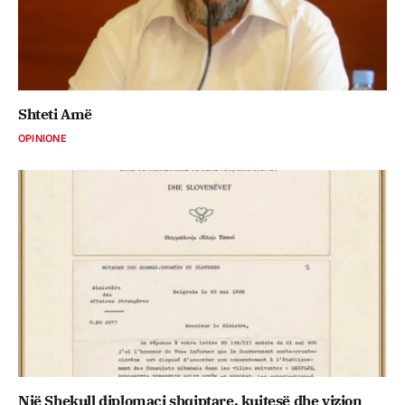
Shteti Amë
OPINIONE
Një Shekull diplomaci shqiptare, kujtesë dhe vizion