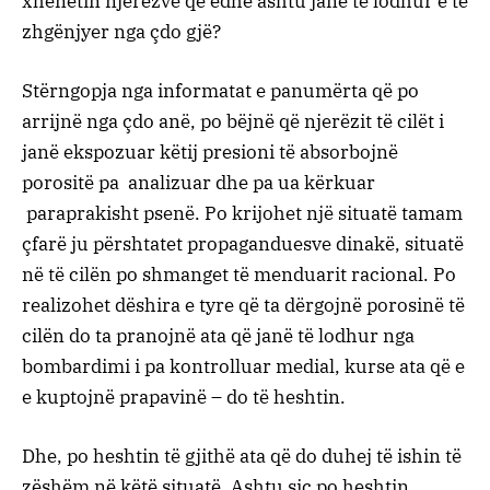
xhenetin njerëzve që edhe ashtu janë të lodhur e të
zhgënjyer nga çdo gjë?
Stërngopja nga informatat e panumërta që po
arrijnë nga çdo anë, po bëjnë që njerëzit të cilët i
janë ekspozuar këtij presioni të absorbojnë
porositë pa analizuar dhe pa ua kërkuar
paraprakisht psenë. Po krijohet një situatë tamam
çfarë ju përshtatet propaganduesve dinakë, situatë
në të cilën po shmanget të menduarit racional. Po
realizohet dëshira e tyre që ta dërgojnë porosinë të
cilën do ta pranojnë ata që janë të lodhur nga
bombardimi i pa kontrolluar medial, kurse ata që e
e kuptojnë prapavinë – do të heshtin.
Dhe, po heshtin të gjithë ata që do duhej të ishin të
zëshëm në këtë situatë. Ashtu siç po heshtin