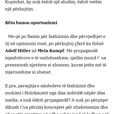
Kuptohet, ky nuk është një aludim, është vetëm
një përkujtim.
Këtu banon oportunizmi
Me që po flasim për fashizmin dhe përvjedhjet e
tij në opinionin tonë, po përkujtoj çfarë ka thënë
Adolf Hitler
në
Mein Kampf
: Me propagandë
mjeshtërore e të vazhdueshme, qiellin mund t’ ua
prezentosh njerëzve si xhenem, kurse jetën më të
mjerueshme si xhenet.
E pra, paraqitja e simboleve të fashizmit dhe
mohimi i Holokaustit nga disa individë nëpër disa
media, a nuk është propagandë? A nuk po përpiqet
dikush t’ua përziej konceptet për xhehenemin dhe