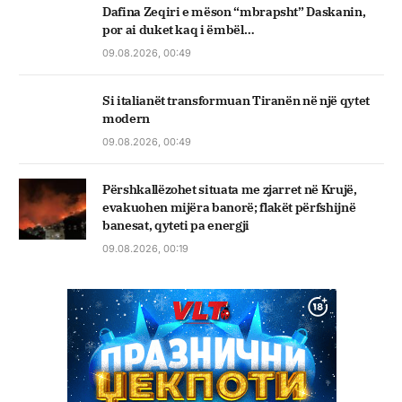
Dafina Zeqiri e mëson “mbrapsht” Daskanin,
por ai duket kaq i ëmbël…
09.08.2026, 00:49
Si italianët transformuan Tiranën në një qytet
modern
09.08.2026, 00:49
Përshkallëzohet situata me zjarret në Krujë,
evakuohen mijëra banorë; flakët përfshijnë
banesat, qyteti pa energji
09.08.2026, 00:19