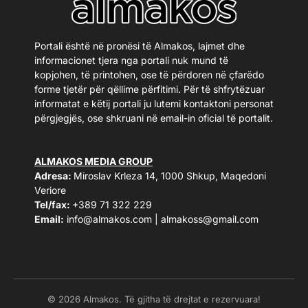
Portali është në pronësi të Almakos, lajmet dhe
informacionet tjera nga portali nuk mund të
kopjohen, të printohen, ose të përdoren në çfarëdo
forme tjetër për qëllime përfitimi. Për të shfrytëzuar
informatat e këtij portali ju lutemi kontaktoni personat
përgjegjës, ose shkruani në email-in oficial të portalit.
ALMAKOS MEDIA GROUP
Adresa:
Miroslav Krleza 14, 1000 Shkup, Maqedoni
Veriore
Tel/fax:
+389 71 322 229
Email:
info@almakos.com
|
almakoss@gmail.com
© 2026 Almakos. Të gjitha të drejtat e rezervuara!