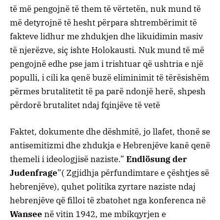
të më pengojnë të them të vërtetën, nuk mund të
më detyrojnë të hesht përpara shtrembërimit të
fakteve lidhur me zhdukjen dhe likuidimin masiv
të njerëzve, siç ishte Holokausti. Nuk mund të më
pengojnë edhe pse jam i trishtuar që ushtria e një
populli, i cili ka qenë buzë eliminimit të tërësishëm
përmes brutalitetit të pa parë ndonjë herë, shpesh
përdorë brutalitet ndaj fqinjëve të vetë
Faktet, dokumente dhe dëshmitë, jo llafet, thonë se
antisemitizmi dhe zhdukja e Hebrenjëve kanë qenë
themeli i ideologjisë naziste.”
Endlösung der
Judenfrage
”( Zgjidhja përfundimtare e çështjes së
hebrenjëve), quhet politika zyrtare naziste ndaj
hebrenjëve që filloi të zbatohet nga konferenca në
Wansee
në vitin 1942, me mbikqyrjen e