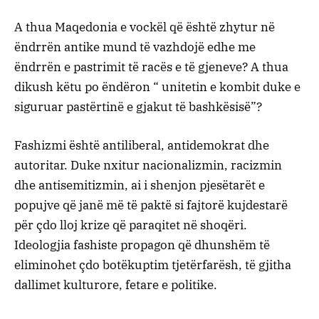
A thua Maqedonia e vockël që është zhytur në
ëndrrën antike mund të vazhdojë edhe me
ëndrrën e pastrimit të racës e të gjeneve? A thua
dikush këtu po ëndëron “ unitetin e kombit duke e
siguruar pastërtinë e gjakut të bashkësisë”?
Fashizmi është antiliberal, antidemokrat dhe
autoritar. Duke nxitur nacionalizmin, racizmin
dhe antisemitizmin, ai i shenjon pjesëtarët e
popujve që janë më të paktë si fajtorë kujdestarë
për çdo lloj krize që paraqitet në shoqëri.
Ideologjia fashiste propagon që dhunshëm të
eliminohet çdo botëkuptim tjetërfarësh, të gjitha
dallimet kulturore, fetare e politike.