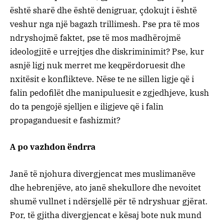
është sharë dhe është denigruar, çdokujt i është
veshur nga një bagazh trillimesh. Pse pra të mos
ndryshojmë faktet, pse të mos madhërojmë
ideologjitë e urrejtjes dhe diskriminimit? Pse, kur
asnjë ligj nuk merret me keqpërdoruesit dhe
nxitësit e konflikteve. Nëse te ne sillen ligje që i
falin pedofilët dhe manipuluesit e zgjedhjeve, kush
do ta pengojë sjelljen e iligjeve që i falin
propaganduesit e fashizmit?
A po vazhdon ëndrra
Janë të njohura divergjencat mes muslimanëve
dhe hebrenjëve, ato janë shekullore dhe nevoitet
shumë vullnet i ndërsjellë për të ndryshuar gjërat.
Por, të gjitha divergjencat e kësaj bote nuk mund