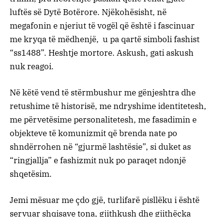
luftës së Dytë Botërore. Njëkohësisht, në
megafonin e njeriut të vogël që është i fascinuar
me kryqa të mëdhenjë, u pa qartë simboli fashist
“ss1488”. Heshtje mortore. Askush, gati askush
nuk reagoi.
Në këtë vend të stërmbushur me gënjeshtra dhe
retushime të historisë, me ndryshime identitetesh,
me përvetësime personalitetesh, me fasadimin e
objekteve të komunizmit që brenda nate po
shndërrohen në “gjurmë lashtësie”, si duket as
“ringjallja” e fashizmit nuk po paraqet ndonjë
shqetësim.
Jemi mësuar me çdo gjë, turlifarë pisllëku i është
servuar shqisave tona, gjithkush dhe gjithëçka