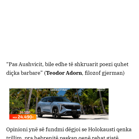
“Pas Aushvicit, bile edhe të shkruarit poezi quhet
diçka barbare” (
Teodor Adorn
, filozof gjerman)
Opinioni ynë së fundmi dëgjoi se Holokausti qenka
trillim, pra hebrenjtë paskan qenë rehat gjatë