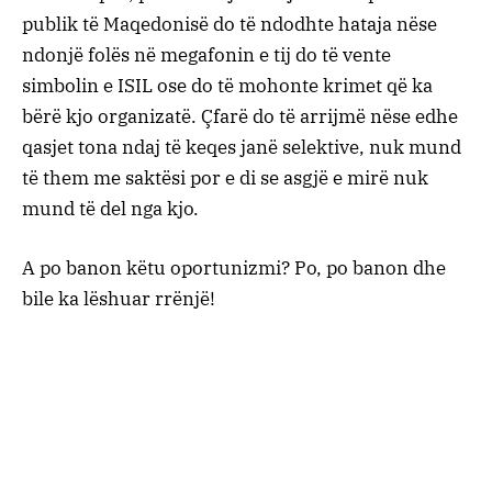
publik të Maqedonisë do të ndodhte hataja nëse
ndonjë folës në megafonin e tij do të vente
simbolin e ISIL ose do të mohonte krimet që ka
bërë kjo organizatë. Çfarë do të arrijmë nëse edhe
qasjet tona ndaj të keqes janë selektive, nuk mund
të them me saktësi por e di se asgjë e mirë nuk
mund të del nga kjo.
A po banon këtu oportunizmi? Po, po banon dhe
bile ka lëshuar rrënjë!