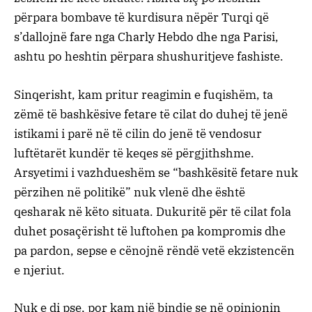
përpara bombave të kurdisura nëpër Turqi që
s’dallojnë fare nga Charly Hebdo dhe nga Parisi,
ashtu po heshtin përpara shushuritjeve fashiste.
Sinqerisht, kam pritur reagimin e fuqishëm, ta
zëmë të bashkësive fetare të cilat do duhej të jenë
istikami i parë në të cilin do jenë të vendosur
luftëtarët kundër të keqes së përgjithshme.
Arsyetimi i vazhdueshëm se “bashkësitë fetare nuk
përzihen në politikë” nuk vlenë dhe është
qesharak në këto situata. Dukuritë për të cilat fola
duhet posaçërisht të luftohen pa kompromis dhe
pa pardon, sepse e cënojnë rëndë vetë ekzistencën
e njeriut.
Nuk e di pse, por kam një bindje se në opinionin