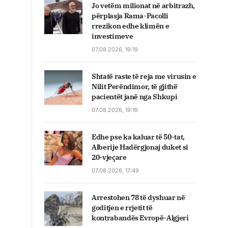
Jo vetëm milionat në arbitrazh,
përplasja Rama-Pacolli
rrezikon edhe klimën e
investimeve
07.08.2026, 19:19
Shtatë raste të reja me virusin e
Nilit Perëndimor, të gjithë
pacientët janë nga Shkupi
07.08.2026, 19:19
Edhe pse ka kaluar të 50-tat,
Alberije Hadërgjonaj duket si
20-vjeçare
07.08.2026, 17:49
Arrestohen 78 të dyshuar në
goditjen e rrjetit të
kontrabandës Evropë-Algjeri