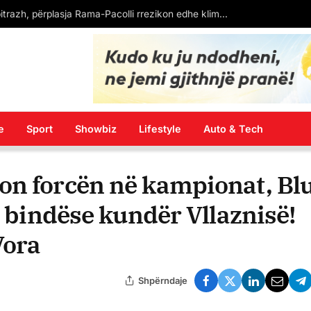
Shtatë raste të reja me virusin e Nilit Perëndimor, të gjithë pacientët janë nga Shkupi
e
Sport
Showbiz
Lifestyle
Auto & Tech
on forcën në kampionat, Bl
e bindëse kundër Vllaznisë!
Vora
Shpërndaje