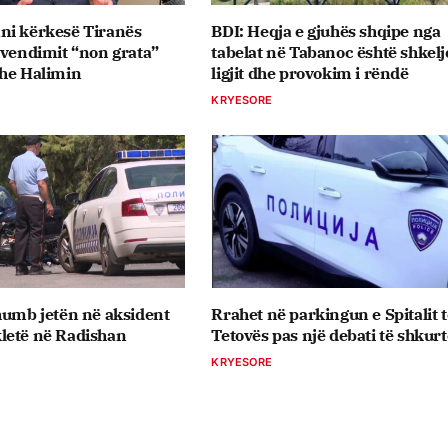
ni kërkesë Tiranës
BDI: Heqja e gjuhës shqipe nga
 vendimit “non grata”
tabelat në Tabanoc është shkelj
dhe Halimin
ligjit dhe provokim i rëndë
KRYESORE
humb jetën në aksident
Rrahet në parkingun e Spitalit t
letë në Radishan
Tetovës pas një debati të shkurt
KRYESORE