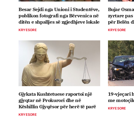
Besar Sejdi nga Unioni i Studentëve,
Bujar Osma
publikon fotografi nga Bërvenica në
zyrtare pas
ditën e shpalljes së zgjedhjeve lokale
për Belën 
KRYESORE
KRYESORE
Gjykata Kushtetuese raportoi një
19-vjeçari 
gjyqtar në Prokurori dhe në
me motoçik
Këshillin Gjyqësor për herë të parë
KRYESORE
KRYESORE