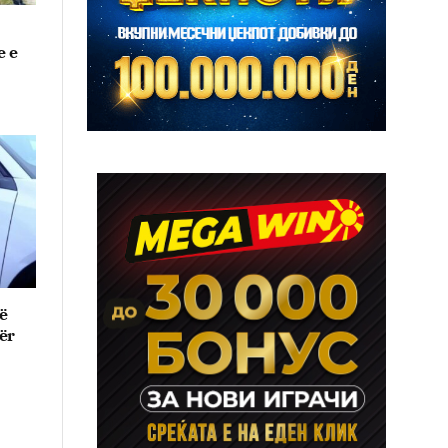
e e
ë
ër