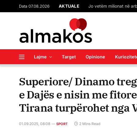
Data 07.08.2026
AKTUALE
Lajme
Target
Opinione
Kuriozitet
Superiore/ Dinamo treg
e Dajës e nisin me fitor
Tirana turpërohet nga 
01.09.2025, 08:08
2 Mins Read
SPORT