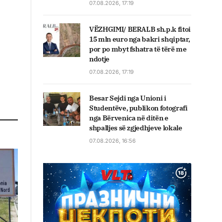
07.08.2026, 17:19
VËZHGIMI/ BERALB sh.p.k fitoi
15 mln euro nga bakri shqiptar,
por po mbyt fshatra të tërë me
ndotje
07.08.2026, 17:19
Besar Sejdi nga Unioni i
Studentëve, publikon fotografi
nga Bërvenica në ditën e
shpalljes së zgjedhjeve lokale
07.08.2026, 16:56