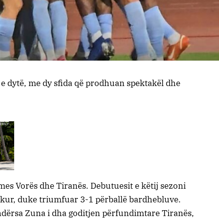
 e dytë, me dy sfida që prodhuan spektakël dhe
ç mes Vorës dhe Tiranës. Debutuesit e këtij sezoni
ukur, duke triumfuar 3-1 përballë bardhebluve.
ndërsa Zuna i dha goditjen përfundimtare Tiranës,