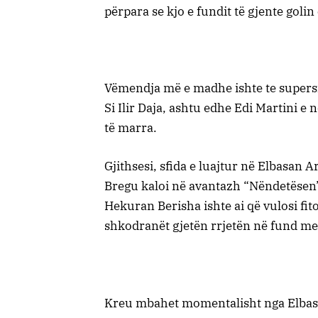
përpara se kjo e fundit të gjente golin
Vëmendja më e madhe ishte te supersf
Si Ilir Daja, ashtu edhe Edi Martini 
të marra.
Gjithsesi, sfida e luajtur në Elbasan
Bregu kaloi në avantazh “Nëndetësen”,
Hekuran Berisha ishte ai që vulosi fit
shkodranët gjetën rrjetën në fund me
Kreu mbahet momentalisht nga Elbasa