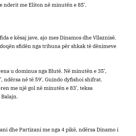
 e nderit me Eliton në minutën e 85’.
ida e kësaj jave, ajo mes Dinamos dhe Vllaznisë.
e ndoqën sfidën nga tribuna për shkak të dënimeve
 Arena u dominua nga Blutë. Në minutën e 35’,
 ndërsa në të 59’, Guindo dyfishoi shifrat.
oren me një gol në minutën e 83’, teksa
 Balajn.
ni dhe Partizani me nga 4 pikë, ndërsa Dinamo i