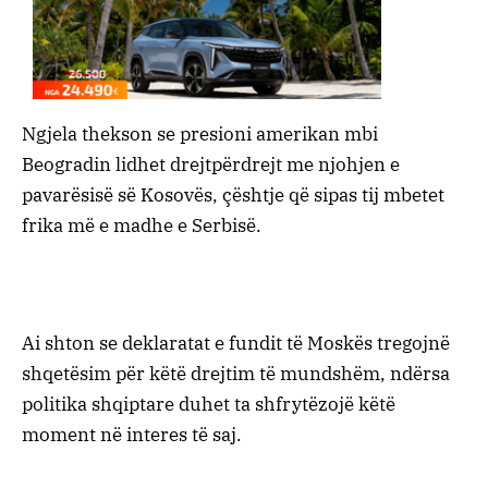
Ngjela thekson se presioni amerikan mbi
Beogradin lidhet drejtpërdrejt me njohjen e
pavarësisë së Kosovës, çështje që sipas tij mbetet
frika më e madhe e Serbisë.
Ai shton se deklaratat e fundit të Moskës tregojnë
shqetësim për këtë drejtim të mundshëm, ndërsa
politika shqiptare duhet ta shfrytëzojë këtë
moment në interes të saj.