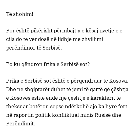
Të shohim!
Por është pikërisht përmbajtja e kësaj pyetjeje e
cila do të vendosë në lidhje me zhvillimi
perëndimor të Serbisë.
Po ku qëndron frika e Serbisë sot?
Frika e Serbisë sot është e përqendruar te Kosova.
Dhe ne shqiptarët duhet të jemi të qartë që çështja
e Kosovës është ende një çështje e karakterit të
theksuar botëror, sepse ndërkohë ajo ka hyrë fort
në raportin politik konfliktual midis Rusisë dhe
Perëndimit.