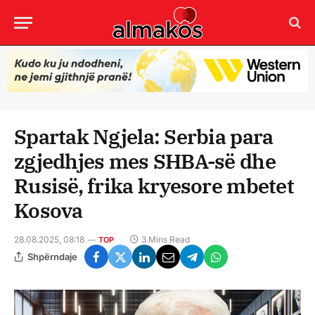
Spartak Ngjela: Serbia para
zgjedhjes mes SHBA-së dhe
Rusisë, frika kryesore mbetet
Kosova
28.08.2025, 08:18
3 Mins Read
TOP
Shpërndaje