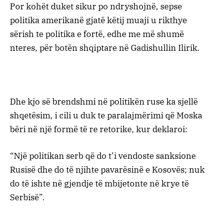
Por kohët duket sikur po ndryshojnë, sepse
politika amerikanë gjatë këtij muaji u rikthye
sërish te politika e fortë, edhe me më shumë
nteres, për botën shqiptare në Gadishullin Ilirik.
Dhe kjo së brendshmi në politikën ruse ka sjellë
shqetësim, i cili u duk te paralajmërimi që Moska
bëri në një formë të re retorike, kur deklaroi:
“Një politikan serb që do t’i vendoste sanksione
Rusisë dhe do të njihte pavarësinë e Kosovës; nuk
do të ishte në gjendje të mbijetonte në krye të
Serbisë”.