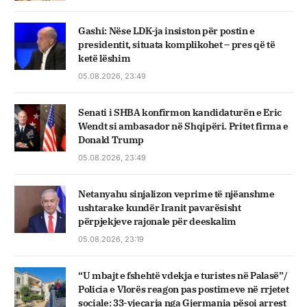
Gashi: Nëse LDK-ja insiston për postin e
presidentit, situata komplikohet – pres që të
ketë lëshim
05.08.2026, 23:49
Senati i SHBA konfirmon kandidaturën e Eric
Wendt si ambasador në Shqipëri. Pritet firma e
Donald Trump
05.08.2026, 23:49
Netanyahu sinjalizon veprime të njëanshme
ushtarake kundër Iranit pavarësisht
përpjekjeve rajonale për deeskalim
05.08.2026, 23:19
“U mbajt e fshehtë vdekja e turistes në Palasë”/
Policia e Vlorës reagon pas postimeve në rrjetet
sociale: 33-vjeçarja nga Gjermania pësoi arrest