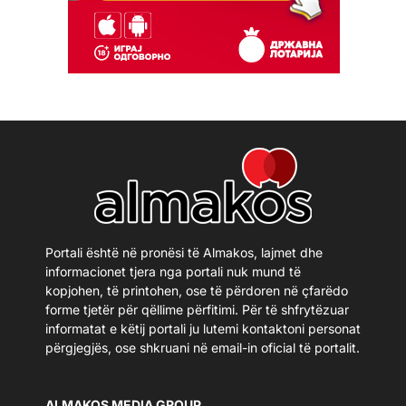
Portali është në pronësi të Almakos, lajmet dhe
informacionet tjera nga portali nuk mund të
kopjohen, të printohen, ose të përdoren në çfarëdo
forme tjetër për qëllime përfitimi. Për të shfrytëzuar
informatat e këtij portali ju lutemi kontaktoni personat
përgjegjës, ose shkruani në email-in oficial të portalit.
ALMAKOS MEDIA GROUP