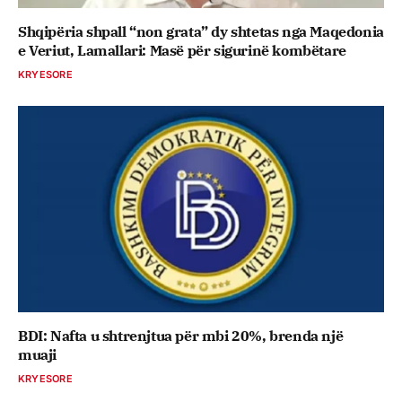
Shqipëria shpall “non grata” dy shtetas nga Maqedonia
e Veriut, Lamallari: Masë për sigurinë kombëtare
KRYESORE
BDI: Nafta u shtrenjtua për mbi 20%, brenda një
muaji
KRYESORE