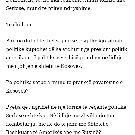
Serbisë, mund të priten ndryshime.
Të shohim.
Por, na duhet të theksojmë se: e gjithë kjo situate
politike kuptohet që ka ardhur nga presioni politik
amerikan që politika e Serbisë po ndien në lidhje
me njohjen e shtetit të Kosovës.
Po politika serbe a mund ta pranojë pavarësinë e
Kosovës?
Pyetja që i ngrihet në një formë te veçantë politike
Serbisë është kjo: Në lidhje me zhvillimin tuaj
kombëtar ju, më kë do të jeni: me Shtetet e
Bashkuara të Amerikës apo me Rusinë?