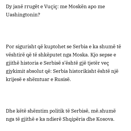
Dy janë rrugët e Vuçiç: me Moskën apo me
Uashingtonin?
Por sigurisht që kuptohet se Serbia e ka shumë të
vështirë që të shkëputet nga Moska. Kjo sepse e
gjithë historia e Serbisë s’është gjë tjetër veç
gjykimit absolut që: Serbia historikisht është një
krijesë e shëmtuar e Rusisë.
Dhe këtë shëmtim politik të Serbisë, më.shumë
nga të gjithë e ka ndierë Shqipëria dhe Kosova.