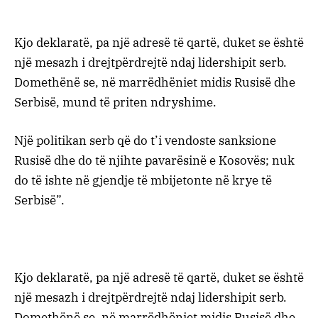
Kjo deklaratë, pa një adresë të qartë, duket se është
një mesazh i drejtpërdrejtë ndaj lidershipit serb.
Domethënë se, në marrëdhëniet midis Rusisë dhe
Serbisë, mund të priten ndryshime.
Një politikan serb që do t’i vendoste sanksione
Rusisë dhe do të njihte pavarësinë e Kosovës; nuk
do të ishte në gjendje të mbijetonte në krye të
Serbisë”.
Kjo deklaratë, pa një adresë të qartë, duket se është
një mesazh i drejtpërdrejtë ndaj lidershipit serb.
Domethënë se, në marrëdhëniet midis Rusisë dhe