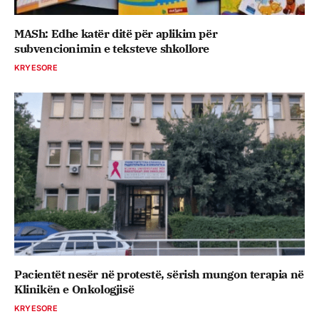
MASh: Edhe katër ditë për aplikim për
subvencionimin e teksteve shkollore
KRYESORE
Pacientët nesër në protestë, sërish mungon terapia në
Klinikën e Onkologjisë
KRYESORE