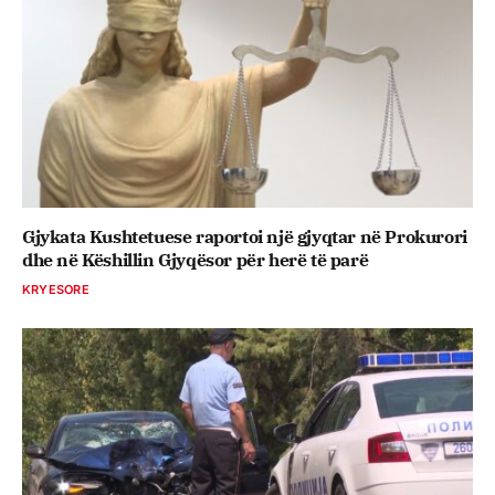
Gjykata Kushtetuese raportoi një gjyqtar në Prokurori
dhe në Këshillin Gjyqësor për herë të parë
KRYESORE