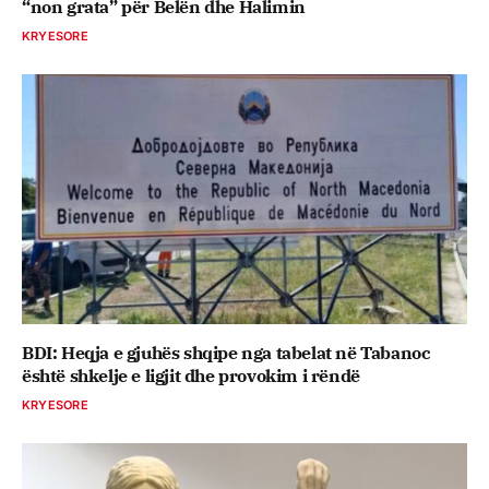
“non grata” për Belën dhe Halimin
KRYESORE
BDI: Heqja e gjuhës shqipe nga tabelat në Tabanoc
është shkelje e ligjit dhe provokim i rëndë
KRYESORE