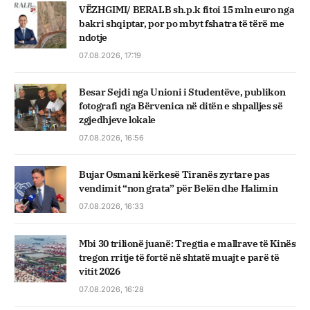
VËZHGIMI/ BERALB sh.p.k fitoi 15 mln euro nga
bakri shqiptar, por po mbyt fshatra të tërë me
ndotje
07.08.2026, 17:19
Besar Sejdi nga Unioni i Studentëve, publikon
fotografi nga Bërvenica në ditën e shpalljes së
zgjedhjeve lokale
07.08.2026, 16:56
Bujar Osmani kërkesë Tiranës zyrtare pas
vendimit “non grata” për Belën dhe Halimin
07.08.2026, 16:33
Mbi 30 trilionë juanë: Tregtia e mallrave të Kinës
tregon rritje të fortë në shtatë muajt e parë të
vitit 2026
07.08.2026, 16:28