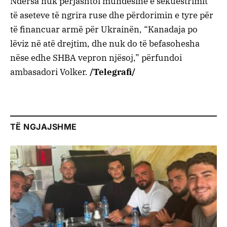
Ndërsa nuk përjashtoi mundësinë e sekuestrimit
të aseteve të ngrira ruse dhe përdorimin e tyre për
të financuar armë për Ukrainën, “Kanadaja po
lëviz në atë drejtim, dhe nuk do të befasohesha
nëse edhe SHBA vepron njësoj,” përfundoi
ambasadori Volker.
/Telegrafi/
TË NGJAJSHME