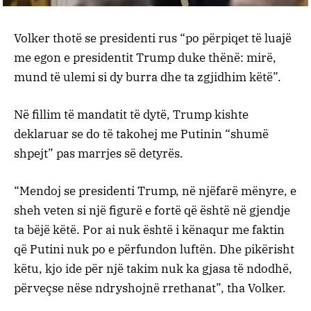
Volker thotë se presidenti rus “po përpiqet të luajë
me egon e presidentit Trump duke thënë: mirë,
mund të ulemi si dy burra dhe ta zgjidhim këtë”.
Në fillim të mandatit të dytë, Trump kishte
deklaruar se do të takohej me Putinin “shumë
shpejt” pas marrjes së detyrës.
“Mendoj se presidenti Trump, në njëfarë mënyre, e
sheh veten si një figurë e fortë që është në gjendje
ta bëjë këtë. Por ai nuk është i kënaqur me faktin
që Putini nuk po e përfundon luftën. Dhe pikërisht
këtu, kjo ide për një takim nuk ka gjasa të ndodhë,
përveçse nëse ndryshojnë rrethanat”, tha Volker.