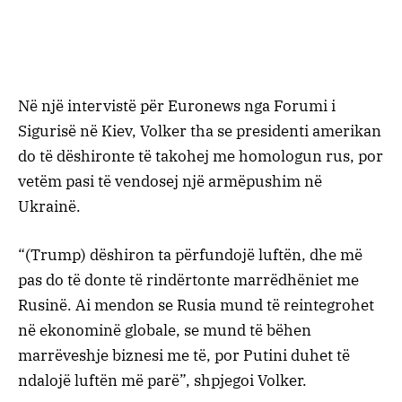
Në një intervistë për Euronews nga Forumi i
Sigurisë në Kiev, Volker tha se presidenti amerikan
do të dëshironte të takohej me homologun rus, por
vetëm pasi të vendosej një armëpushim në
Ukrainë.
“(Trump) dëshiron ta përfundojë luftën, dhe më
pas do të donte të rindërtonte marrëdhëniet me
Rusinë. Ai mendon se Rusia mund të reintegrohet
në ekonominë globale, se mund të bëhen
marrëveshje biznesi me të, por Putini duhet të
ndalojë luftën më parë”, shpjegoi Volker.