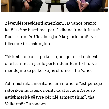
Zëvendëspresidenti amerikan, JD Vance pranoi
këtë javë se bisedimet për t’i dhënë fund luftës së
Rusisë kundër Ukrainës janë larg pritshmërive
fillestare të Uashingtonit.
“Aktualisht, rusët po kërkojnë një sërë kushtesh
dhe lëshimesh për ta përfunduar konfliktin. Ne
mendojmë se po kërkojnë shumë”, tha Vance.
Administrata amerikane tani mund të “ashpërsojë
retorikën ndaj agresionit rus dhe mungesës së
gatishmërisë së tyre për një armëpushim”, tha
Volker për Euronews.