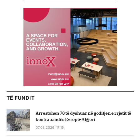
TË FUNDIT
Arrestohen 78 të dyshuar në goditjen e rrjetit të
kontrabandës Evropë-Algjeri
07.08.2026, 17:19