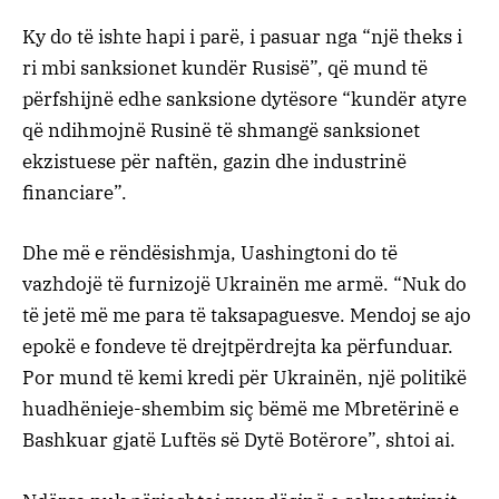
Ky do të ishte hapi i parë, i pasuar nga “një theks i
ri mbi sanksionet kundër Rusisë”, që mund të
përfshijnë edhe sanksione dytësore “kundër atyre
që ndihmojnë Rusinë të shmangë sanksionet
ekzistuese për naftën, gazin dhe industrinë
financiare”.
Dhe më e rëndësishmja, Uashingtoni do të
vazhdojë të furnizojë Ukrainën me armë. “Nuk do
të jetë më me para të taksapaguesve. Mendoj se ajo
epokë e fondeve të drejtpërdrejta ka përfunduar.
Por mund të kemi kredi për Ukrainën, një politikë
huadhënieje-shembim siç bëmë me Mbretërinë e
Bashkuar gjatë Luftës së Dytë Botërore”, shtoi ai.