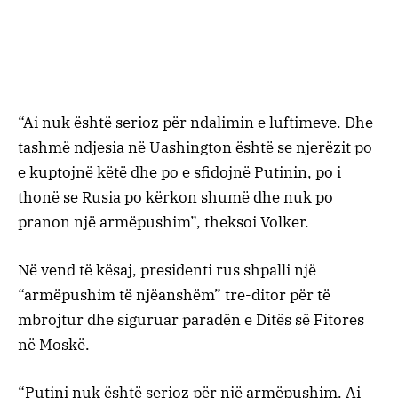
“Ai nuk është serioz për ndalimin e luftimeve. Dhe
tashmë ndjesia në Uashington është se njerëzit po
e kuptojnë këtë dhe po e sfidojnë Putinin, po i
thonë se Rusia po kërkon shumë dhe nuk po
pranon një armëpushim”, theksoi Volker.
Në vend të kësaj, presidenti rus shpalli një
“armëpushim të njëanshëm” tre-ditor për të
mbrojtur dhe siguruar paradën e Ditës së Fitores
në Moskë.
“Putini nuk është serioz për një armëpushim. Ai