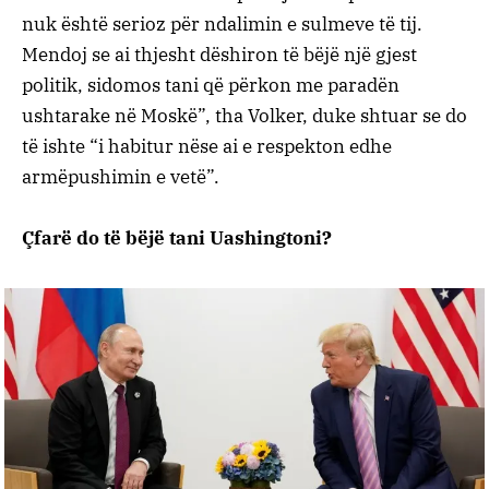
nuk është serioz për ndalimin e sulmeve të tij.
Mendoj se ai thjesht dëshiron të bëjë një gjest
politik, sidomos tani që përkon me paradën
ushtarake në Moskë”, tha Volker, duke shtuar se do
të ishte “i habitur nëse ai e respekton edhe
armëpushimin e vetë”.
Çfarë do të bëjë tani Uashingtoni?