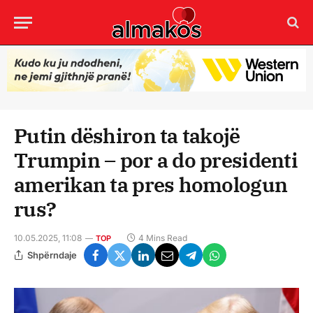
Putin dëshiron ta takojë
Trumpin – por a do presidenti
amerikan ta pres homologun
rus?
10.05.2025, 11:08
4 Mins Read
TOP
Shpërndaje