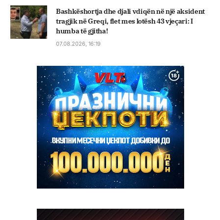
Bashkëshortja dhe djali vdiqën në një aksident
tragjik në Greqi, flet mes lotësh 43 vjeçari: I
humba të gjitha!
07.08.2026, 16:19