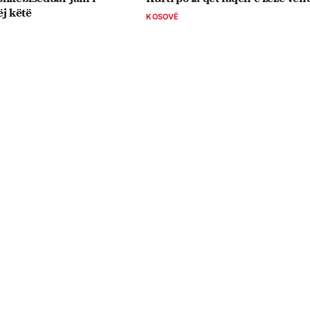
ëj këtë
KOSOVË