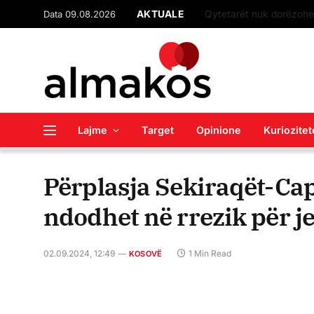
Data 09.08.2026
AKTUALE
Lajme
Target
Opinione
Kuriozitet
Përplasja Sekiraqët-Capa
ndodhet në rrezik për je
02.09.2024, 12:49
1 Min Read
KOSOVË