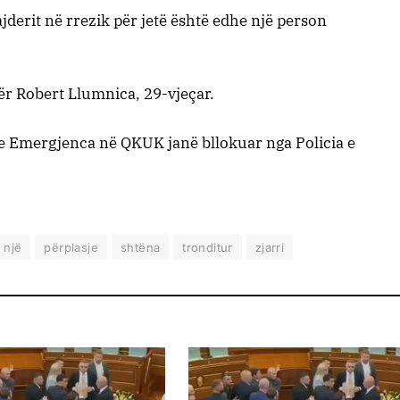
ajderit në rrezik për jetë është edhe një person
për Robert Llumnica, 29-vjeçar.
e Emergjenca në QKUK janë bllokuar nga Policia e
një
përplasje
shtëna
tronditur
zjarri