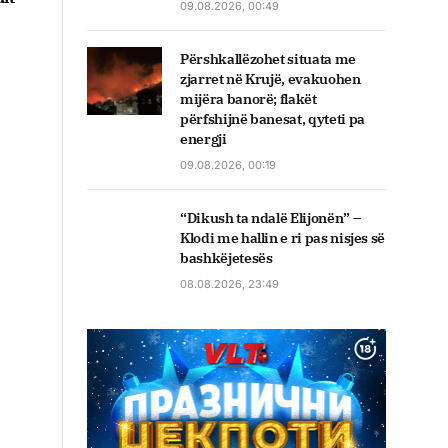
09.08.2026, 00:49
Përshkallëzohet situata me
zjarret në Krujë, evakuohen
mijëra banorë; flakët
përfshijnë banesat, qyteti pa
energji
09.08.2026, 00:19
“Dikush ta ndalë Elijonën” –
Klodi me hallin e ri pas nisjes së
bashkëjetesës
08.08.2026, 23:49