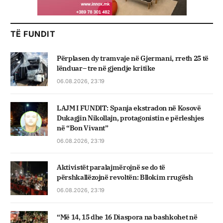
TË FUNDIT
Përplasen dy tramvaje në Gjermani, rreth 25 të
lënduar– tre në gjendje kritike
06.08.2026, 23:19
LAJM I FUNDIT: Spanja ekstradon në Kosovë
Dukagjin Nikollajn, protagonistin e përleshjes
në “Bon Vivant”
06.08.2026, 23:19
Aktivistët paralajmërojnë se do të
përshkallëzojnë revoltën: Bllokim rrugësh
06.08.2026, 23:19
“Më 14, 15 dhe 16 Diaspora na bashkohet në