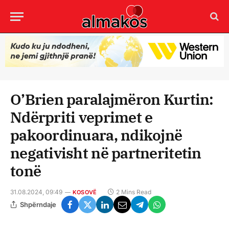
O’Brien paralajmëron Kurtin:
Ndërpriti veprimet e
pakoordinuara, ndikojnë
negativisht në partneritetin
tonë
31.08.2024, 09:49
2 Mins Read
KOSOVË
Shpërndaje