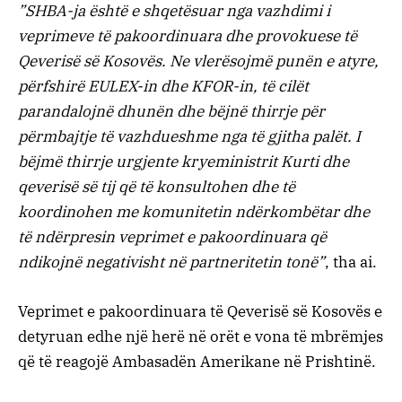
”SHBA-ja është e shqetësuar nga vazhdimi i
veprimeve të pakoordinuara dhe provokuese të
Qeverisë së Kosovës. Ne vlerësojmë punën e atyre,
përfshirë EULEX-in dhe KFOR-in, të cilët
parandalojnë dhunën dhe bëjnë thirrje për
përmbajtje të vazhdueshme nga të gjitha palët. I
bëjmë thirrje urgjente kryeministrit Kurti dhe
qeverisë së tij që të konsultohen dhe të
koordinohen me komunitetin ndërkombëtar dhe
të ndërpresin veprimet e pakoordinuara që
ndikojnë negativisht në partneritetin tonë”
, tha ai.
Veprimet e pakoordinuara të Qeverisë së Kosovës e
detyruan edhe një herë në orët e vona të mbrëmjes
që të reagojë Ambasadën Amerikane në Prishtinë.