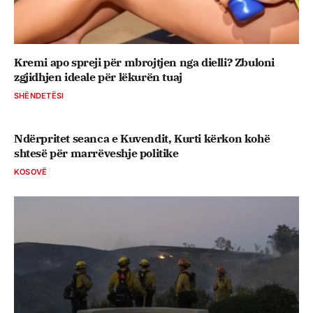
Kremi apo spreji për mbrojtjen nga dielli? Zbuloni
zgjidhjen ideale për lëkurën tuaj
SHËNDETËSI
Ndërpritet seanca e Kuvendit, Kurti kërkon kohë
shtesë për marrëveshje politike
KOSOVË