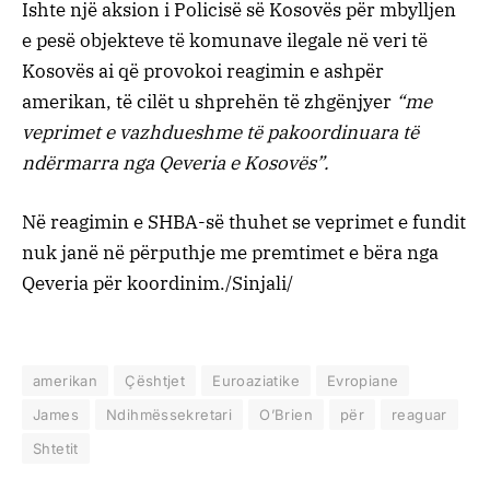
Ishte një aksion i Policisë së Kosovës për mbylljen
e pesë objekteve të komunave ilegale në veri të
Kosovës ai që provokoi reagimin e ashpër
amerikan, të cilët u shprehën të zhgënjyer
“me
veprimet e vazhdueshme të pakoordinuara të
ndërmarra nga Qeveria e Kosovës”.
Në reagimin e SHBA-së thuhet se veprimet e fundit
nuk janë në përputhje me premtimet e bëra nga
Qeveria për koordinim./Sinjali/
amerikan
Çështjet
Euroaziatike
Evropiane
James
Ndihmëssekretari
O’Brien
për
reaguar
Shtetit