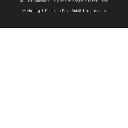
© 2026 Almakos. Të gjitha të drejtat e rezervuara!
Marketing
Politika e Privatësisë
Impressum