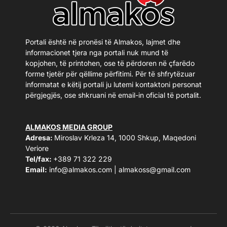
Portali është në pronësi të Almakos, lajmet dhe
informacionet tjera nga portali nuk mund të
kopjohen, të printohen, ose të përdoren në çfarëdo
forme tjetër për qëllime përfitimi. Për të shfrytëzuar
informatat e këtij portali ju lutemi kontaktoni personat
përgjegjës, ose shkruani në email-in oficial të portalit.
ALMAKOS MEDIA GROUP
Adresa:
Miroslav Krleza 14, 1000 Shkup, Maqedoni
Veriore
Tel/fax:
+389 71 322 229
Email:
info@almakos.com
|
almakoss@gmail.com