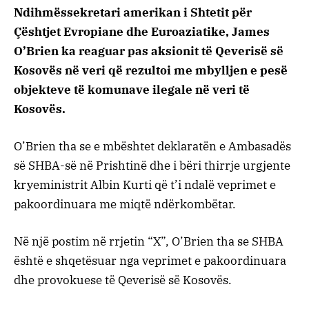
Ndihmëssekretari amerikan i Shtetit për
Çështjet Evropiane dhe Euroaziatike, James
O’Brien ka reaguar pas aksionit të Qeverisë së
Kosovës në veri që rezultoi me mbylljen e pesë
objekteve të komunave ilegale në veri të
Kosovës.
O’Brien tha se e mbështet deklaratën e Ambasadës
së SHBA-së në Prishtinë dhe i bëri thirrje urgjente
kryeministrit Albin Kurti që t’i ndalë veprimet e
pakoordinuara me miqtë ndërkombëtar.
Në një postim në rrjetin “X”, O’Brien tha se SHBA
është e shqetësuar nga veprimet e pakoordinuara
dhe provokuese të Qeverisë së Kosovës.