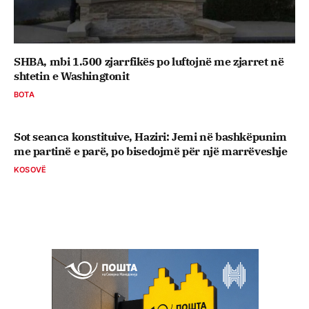
SHBA, mbi 1.500 zjarrfikës po luftojnë me zjarret në
shtetin e Washingtonit
BOTA
Sot seanca konstituive, ​Haziri: Jemi në bashkëpunim
me partinë e parë, po bisedojmë për një marrëveshje
KOSOVË