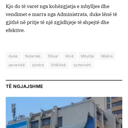
Kjo do të varet nga kohëzgjatja e mbylljes dhe
vendimet e marra nga Administrata, duke lënë të
gjithë në pritje të një zgjidhjeje të shpejtë dhe
efektive.
duke
federale
filluar
lënë
Mbyllja
Mijëra
qeverisë
qindra
SHBAsë
zyrtarisht
TË NGJAJSHME