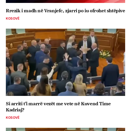
Rrezik i madh në Vranjefc, zjarri po iu ofrohet shtëpive
KOSOVË
Si arriti t’i marrë vezët me vete në Kuvend Time
Kadriaj?
KOSOVË