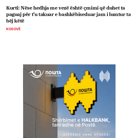
Kurti: Nëse hedhja me vezë është çmimi që duhet ta
paguaj për t’u takuar e bashkëbiseduar jam i lumtur ta
bëj këtë
KOSOVË