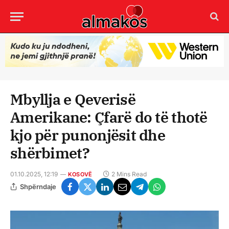
Mbyllja e Qeverisë
Amerikane: Çfarë do të thotë
kjo për punonjësit dhe
shërbimet?
01.10.2025, 12:19
2 Mins Read
KOSOVË
Shpërndaje