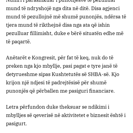
mund të ndryshojë nga dita në ditë. Disa agjenci
mund të pezullojnë më shumë punonjës, ndërsa të
tjera mund të rikthejnë disa nga ata që ishin
pezulluar fillimisht, duke e bërë situatën edhe më
të paqartë.
Anëtarët e Kongresit, për fat të keq, nuk do të
preken nga kjo mbyllje, pasi pagat e tyre janë të
detyrueshme sipas Kushtetutës së SHBA-së. Kjo
krijon një ndjesi të padrejtësisë për shumë
punonjës që përballen me pasiguri financiare.
Letra përfundon duke theksuar se ndikimi i
mbylljes së qeverisë në aktivitetet e biznesit është i
pasigurt.