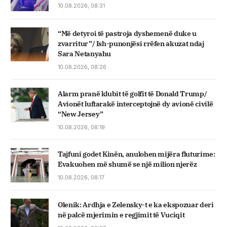
10.08.2026, 08:31
“Më detyroi të pastroja dyshemenë duke u
zvarritur”/ Ish-punonjësi rrëfen akuzat ndaj
Sara Netanyahu
10.08.2026, 08:26
Alarm pranë klubit të golfit të Donald Trump/
Avionët luftarakë interceptojnë dy avionë civilë
“New Jersey”
10.08.2026, 08:19
Tajfuni godet Kinën, anulohen mijëra fluturime:
Evakuohen më shumë se një milion njerëz
10.08.2026, 08:17
Olenik: Ardhja e Zelensky-t e ka ekspozuar deri
në palcë mjerimin e regjimit të Vuciqit