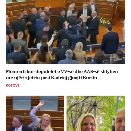
Momenti kur deputetët e VV-së dhe AAK-së shtyhen
me njëri-tjetrin pasi Kadriaj gjuajti Kurtin
KOSOVË