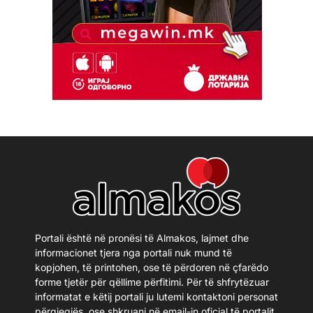
Portali është në pronësi të Almakos, lajmet dhe
informacionet tjera nga portali nuk mund të
kopjohen, të printohen, ose të përdoren në çfarëdo
forme tjetër për qëllime përfitimi. Për të shfrytëzuar
informatat e këtij portali ju lutemi kontaktoni personat
përgjegjës, ose shkruani në email-in oficial të portalit.