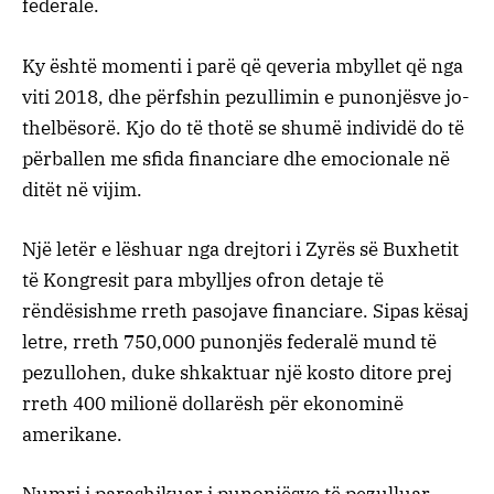
federalë.
Ky është momenti i parë që qeveria mbyllet që nga
viti 2018, dhe përfshin pezullimin e punonjësve jo-
thelbësorë. Kjo do të thotë se shumë individë do të
përballen me sfida financiare dhe emocionale në
ditët në vijim.
Një letër e lëshuar nga drejtori i Zyrës së Buxhetit
të Kongresit para mbylljes ofron detaje të
rëndësishme rreth pasojave financiare. Sipas kësaj
letre, rreth 750,000 punonjës federalë mund të
pezullohen, duke shkaktuar një kosto ditore prej
rreth 400 milionë dollarësh për ekonominë
amerikane.
Numri i parashikuar i punonjësve të pezulluar