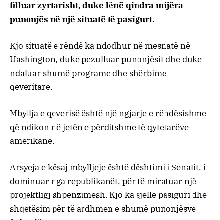
filluar zyrtarisht, duke lënë qindra mijëra
punonjës në një situatë të pasigurt.
Kjo situatë e rëndë ka ndodhur në mesnatë në
Uashington, duke pezulluar punonjësit dhe duke
ndaluar shumë programe dhe shërbime
qeveritare.
Mbyllja e qeverisë është një ngjarje e rëndësishme
që ndikon në jetën e përditshme të qytetarëve
amerikanë.
Arsyeja e kësaj mbylljeje është dështimi i Senatit, i
dominuar nga republikanët, për të miratuar një
projektligj shpenzimesh. Kjo ka sjellë pasiguri dhe
shqetësim për të ardhmen e shumë punonjësve